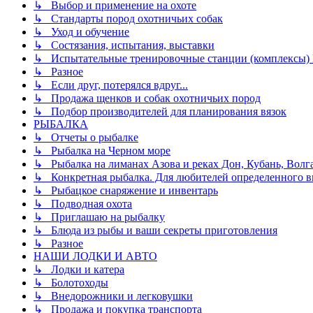
↳ Выбор и применение на охоте
↳ Стандарты пород охотничьих собак
↳ Уход и обучение
↳ Состязания, испытания, выставки
↳ Испытательные тренировочные станции (комплексы)
↳ Разное
↳ Если друг, потерялся вдруг...
↳ Продажа щенков и собак охотничьих пород
↳ Подбор производителей для планирования вязок
РЫБАЛКА
↳ Отчеты о рыбалке
↳ Рыбалка на Черном море
↳ Рыбалка на лиманах Азова и реках Дон, Кубань, Волга 
↳ Конкретная рыбалка. Для любителей определенного в
↳ Рыбацкое снаряжение и инвентарь
↳ Подводная охота
↳ Приглашаю на рыбалку
↳ Блюда из рыбы и ваши секреты приготовления
↳ Разное
НАШИ ЛОДКИ И АВТО
↳ Лодки и катера
↳ Болотоходы
↳ Внедорожники и легковушки
↳ Продажа и покупка транспорта