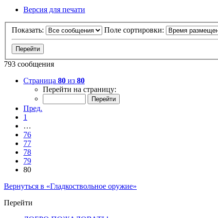
Версия для печати
Показать:
Поле сортировки:
793 сообщения
Страница
80
из
80
Перейти на страницу:
Пред.
1
…
76
77
78
79
80
Вернуться в «Гладкоствольное оружие»
Перейти