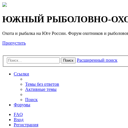
Регистрация
ЮЖНЫЙ РЫБОЛОВНО-ОХО
Охота и рыбалка на Юге России. Форум охотников и рыб
Пропустить
Расширенный поиск
Поиск
Ссылки
Темы без ответов
Активные темы
Поиск
Форумы
FAQ
Вход
Р
е
г
и
с
т
р
а
ц
и
я