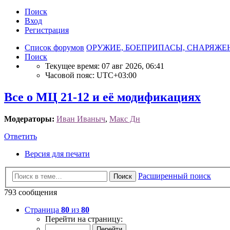
Поиск
Вход
Р
е
г
и
с
т
р
а
ц
и
я
Список форумов
ОРУЖИЕ, БОЕПРИПАСЫ, СНАРЯЖЕ
Поиск
Текущее время: 07 авг 2026, 06:41
Часовой пояс:
UTC+03:00
Все о МЦ 21-12 и её модификациях
Модераторы:
Иван Иваныч
,
Макс Дн
Ответить
О
т
в
е
т
и
т
ь
Версия для печати
Расширенный поиск
Поиск
793 сообщения
Страница
80
из
80
Перейти на страницу: