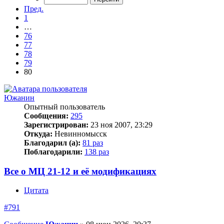
Пред.
1
…
76
77
78
79
80
Южанин
Опытный пользователь
Сообщения:
295
Зарегистрирован:
23 ноя 2007, 23:29
Откуда:
Невинномысск
Благодарил (а):
81 раз
Поблагодарили:
138 раз
Все о МЦ 21-12 и её модификациях
Цитата
#791