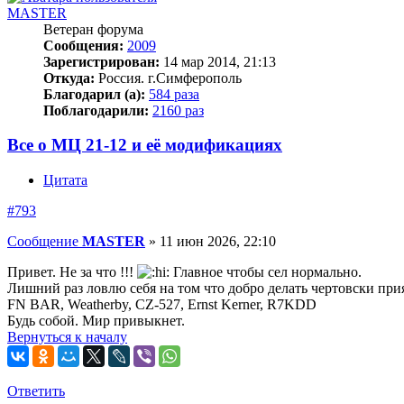
MASTER
Ветеран форума
Сообщения:
2009
Зарегистрирован:
14 мар 2014, 21:13
Откуда:
Россия. г.Симферополь
Благодарил (а):
584 раза
Поблагодарили:
2160 раз
Все о МЦ 21-12 и её модификациях
Цитата
#793
Сообщение
MASTER
»
11 июн 2026, 22:10
Привет. Не за что !!!
Главное чтобы сел нормально.
Лишний раз ловлю себя на том что добро делать чертовски при
FN BAR, Weatherby, CZ-527, Ernst Kerner, R7KDD
Будь собой. Мир привыкнет.
Вернуться к началу
Ответить
О
т
в
е
т
и
т
ь