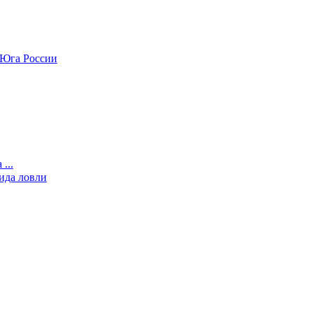
 Юга России
...
ида ловли