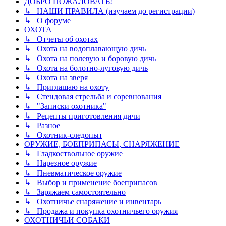
ДОБРО ПОЖАЛОВАТЬ!
↳ НАШИ ПРАВИЛА (изучаем до регистрации)
↳ О форуме
ОХОТА
↳ Отчеты об охотах
↳ Охота на водоплавающую дичь
↳ Охота на полевую и боровую дичь
↳ Охота на болотно-луговую дичь
↳ Охота на зверя
↳ Приглашаю на охоту
↳ Стендовая стрельба и соревнования
↳ "Записки охотника"
↳ Рецепты приготовления дичи
↳ Разное
↳ Охотник-следопыт
ОРУЖИЕ, БОЕПРИПАСЫ, СНАРЯЖЕНИЕ
↳ Гладкоствольное оружие
↳ Нарезное оружие
↳ Пневматическое оружие
↳ Выбор и применение боеприпасов
↳ Заряжаем самостоятельно
↳ Охотничье снаряжение и инвентарь
↳ Продажа и покупка охотничьего оружия
ОХОТНИЧЬИ СОБАКИ