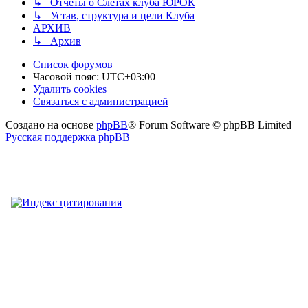
↳ Отчёты о Слетах клуба ЮРОК
↳ Устав, структура и цели Клуба
АРХИВ
↳ Архив
Список форумов
Часовой пояс:
UTC+03:00
Удалить cookies
Связаться
С
в
я
з
а
т
ь
с
я
с
а
д
м
и
н
и
с
т
р
а
ц
и
е
й
с
Создано на основе
phpBB
® Forum Software © phpBB Limited
администрацией
Русская поддержка phpBB