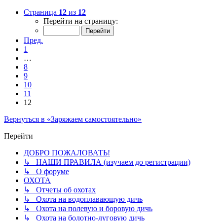
Страница
12
из
12
Перейти на страницу:
Пред.
1
…
8
9
10
11
12
Вернуться в «Заряжаем самостоятельно»
Перейти
ДОБРО ПОЖАЛОВАТЬ!
↳ НАШИ ПРАВИЛА (изучаем до регистрации)
↳ О форуме
ОХОТА
↳ Отчеты об охотах
↳ Охота на водоплавающую дичь
↳ Охота на полевую и боровую дичь
↳ Охота на болотно-луговую дичь