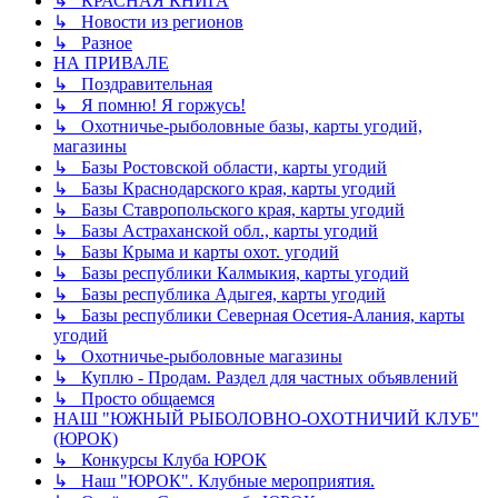
↳ КРАСНАЯ КНИГА
↳ Новости из регионов
↳ Разное
НА ПРИВАЛЕ
↳ Поздравительная
↳ Я помню! Я горжусь!
↳ Охотничье-рыболовные базы, карты угодий,
магазины
↳ Базы Ростовской области, карты угодий
↳ Базы Краснодарского края, карты угодий
↳ Базы Ставропольского края, карты угодий
↳ Базы Астраханской обл., карты угодий
↳ Базы Крыма и карты охот. угодий
↳ Базы республики Калмыкия, карты угодий
↳ Базы республика Адыгея, карты угодий
↳ Базы республики Северная Осетия-Алания, карты
угодий
↳ Охотничье-рыболовные магазины
↳ Куплю - Продам. Раздел для частных объявлений
↳ Просто общаемся
НАШ "ЮЖНЫЙ РЫБОЛОВНО-ОХОТНИЧИЙ КЛУБ"
(ЮРОК)
↳ Конкурсы Клуба ЮРОК
↳ Наш "ЮРОК". Клубные мероприятия.