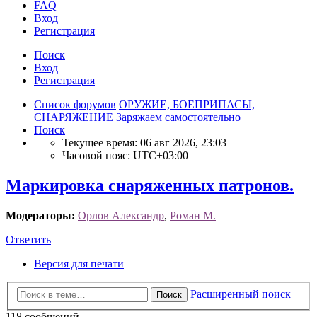
FAQ
Вход
Р
е
г
и
с
т
р
а
ц
и
я
Поиск
Вход
Р
е
г
и
с
т
р
а
ц
и
я
Список форумов
ОРУЖИЕ, БОЕПРИПАСЫ,
СНАРЯЖЕНИЕ
Заряжаем самостоятельно
Поиск
Текущее время: 06 авг 2026, 23:03
Часовой пояс:
UTC+03:00
Маркировка снаряженных патронов.
Модераторы:
Орлов Александр
,
Роман М.
Ответить
О
т
в
е
т
и
т
ь
Версия для печати
Расширенный поиск
Поиск
118 сообщений