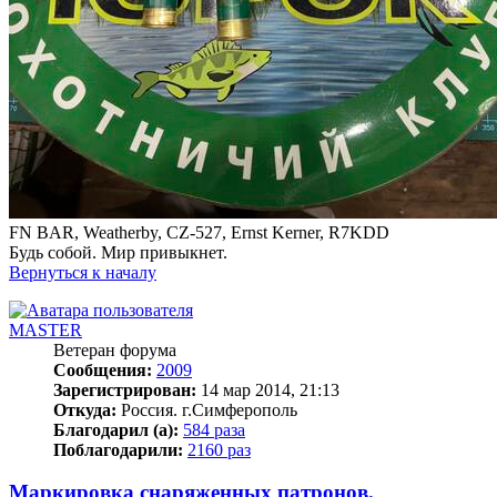
FN BAR, Weatherby, CZ-527, Ernst Kerner, R7KDD
Будь собой. Мир привыкнет.
Вернуться к началу
MASTER
Ветеран форума
Сообщения:
2009
Зарегистрирован:
14 мар 2014, 21:13
Откуда:
Россия. г.Симферополь
Благодарил (а):
584 раза
Поблагодарили:
2160 раз
Маркировка снаряженных патронов.