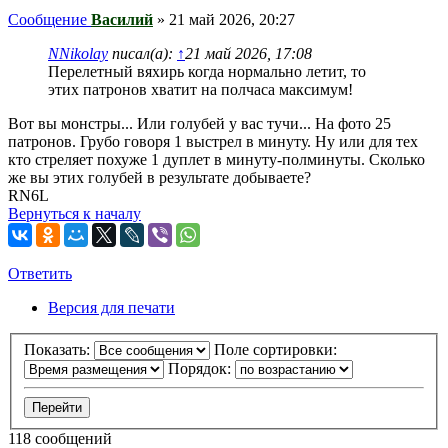
Сообщение
Василий
»
21 май 2026, 20:27
NNikolay
писал(а):
↑
21 май 2026, 17:08
Перелетный вяхирь когда нормально летит, то
этих патронов хватит на полчаса максимум!
Вот вы монстры... Или голубей у вас тучи... На фото 25
патронов. Грубо говоря 1 выстрел в минуту. Ну или для тех
кто стреляет похуже 1 дуплет в минуту-полминуты. Сколько
же вы этих голубей в результате добываете?
RN6L
Вернуться к началу
Ответить
О
т
в
е
т
и
т
ь
Версия для печати
Показать:
Поле сортировки:
Порядок:
118 сообщений