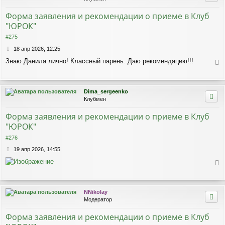
и
т
е
ь
Форма заявления и рекомендации о приеме в Клуб
с
"ЮРОК"
я
к
#275
н
С
18 апр 2026, 12:25
а
о
ч
Знаю Данила лично! Классный парень. Даю рекомендацию!!!
о
а
е
б
л
р
щ
у
е
н
Dima_sergeenko
н
у
Клубмен
и
т
е
ь
Форма заявления и рекомендации о приеме в Клуб
с
"ЮРОК"
я
к
#276
н
С
19 апр 2026, 14:55
а
о
ч
о
а
е
б
л
р
щ
у
е
н
NNikolay
н
у
Модератор
и
т
е
ь
Форма заявления и рекомендации о приеме в Клуб
с