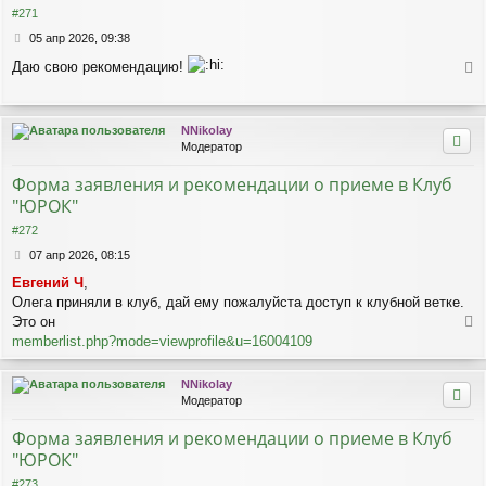
#271
С
05 апр 2026, 09:38
о
Даю свою рекомендацию!
о
е
б
р
щ
е
н
NNikolay
н
у
Модератор
и
т
е
ь
Форма заявления и рекомендации о приеме в Клуб
с
"ЮРОК"
я
к
#272
н
С
07 апр 2026, 08:15
а
о
ч
Евгений Ч
,
о
а
Олега приняли в клуб, дай ему пожалуйста доступ к клубной ветке.
б
л
щ
Это он
у
е
е
memberlist.php?mode=viewprofile&u=16004109
н
р
и
н
NNikolay
е
у
Модератор
т
ь
Форма заявления и рекомендации о приеме в Клуб
с
"ЮРОК"
я
к
#273