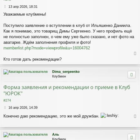
н
С
13 апр 2026, 18:31
а
о
ч
Уважаемые клубмены!
о
а
б
л
щ
Поступило заявление о вступлении в клуб от Ильяшенко Даниила.
у
е
Как я понимаю, это товарищ Димы Сергеенко. У него профиль ещё
н
не полностью заполнен, о чем ему уже было сказано, и нет фото на
и
аватарке. Ждём заполнения профиля и фото!
е
memberlist.php?mode=viewprofile&u=16004762
е
Кто готов дать рекомендации?
р
н
Dima_sergeenko
у
Клубмен
т
ь
Форма заявления и рекомендации о приеме в Клуб
с
"ЮРОК"
я
к
#274
н
С
16 апр 2026, 14:39
а
о
ч
Конечно даю рекомендацию, это же мой дружбан.
о
а
е
б
л
р
щ
у
е
н
Аль
н
у
Клубмен