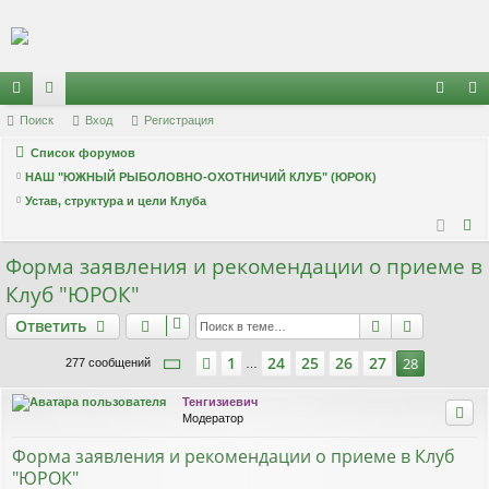
Регистрация
с
Поиск
ор
Вход
Р
е
г
и
с
т
р
а
ц
и
я
хо
е
г
ы
Список форумов
ум
д
и
с
НАШ "ЮЖНЫЙ РЫБОЛОВНО-ОХОТНИЧИЙ КЛУБ" (ЮРОК)
лк
ы
т
р
Устав, структура и цели Клуба
и
а
ц
П
о
и
я
Форма заявления и рекомендации о приеме в
и
Клуб "ЮРОК"
с
Ответить
Поиск
Расшире
к
О
т
в
е
т
и
т
ь
Страница
28
из
28
1
24
25
26
27
Пред.
28
277 сообщений
…
Тенгизиевич
Модератор
Форма заявления и рекомендации о приеме в Клуб
"ЮРОК"