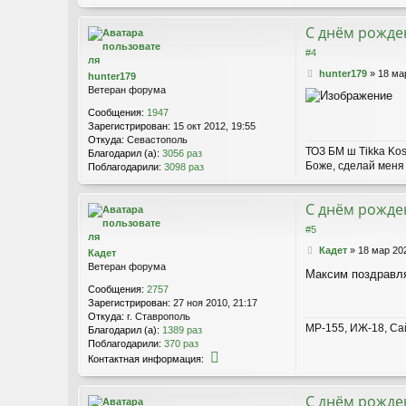
е
С днём рожден
#4
С
hunter179
»
18 ма
hunter179
о
Ветеран форума
о
Сообщения:
1947
б
Зарегистрирован:
15 окт 2012, 19:55
щ
Откуда:
Севастополь
е
ТОЗ БМ ш Tikka Kos
Благодарил (а):
3056 раз
н
Боже, сделай меня 
Поблагодарили:
3098 раз
и
е
С днём рожден
#5
С
Кадет
»
18 мар 20
Кадет
о
Ветеран форума
Максим поздравля
о
Сообщения:
2757
б
Зарегистрирован:
27 ноя 2010, 21:17
щ
Откуда:
г. Ставрополь
е
МР-155, ИЖ-18, Са
Благодарил (а):
1389 раз
н
Поблагодарили:
370 раз
и
К
е
Контактная информация:
о
н
т
С днём рожден