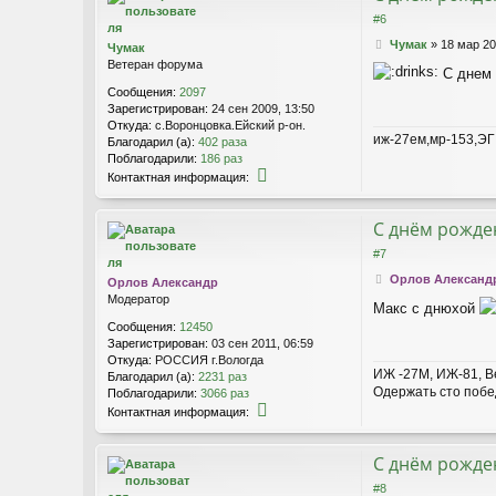
а
#6
к
т
С
Чумак
»
18 мар 20
Чумак
н
о
Ветеран форума
а
С днем 
о
я
Сообщения:
2097
б
и
Зарегистрирован:
24 сен 2009, 13:50
щ
н
Откуда:
с.Воронцовка.Ейский р-он.
е
иж-27ем,мр-153,ЭГ
ф
Благодарил (а):
402 раза
н
о
Поблагодарили:
186 раз
и
р
К
е
Контактная информация:
м
о
а
н
ц
т
С днём рожден
и
а
#7
я
к
п
т
С
Орлов Александ
Орлов Александр
о
н
о
Модератор
л
а
Макс с днюхой
о
ь
я
Сообщения:
12450
б
з
и
Зарегистрирован:
03 сен 2011, 06:59
щ
о
н
Откуда:
РОССИЯ г.Вологда
е
в
ИЖ -27М, ИЖ-81, Ве
ф
Благодарил (а):
2231 раз
н
а
о
Одержать сто побед
Поблагодарили:
3066 раз
и
т
р
К
е
Контактная информация:
е
м
о
л
а
н
я
ц
т
С днём рожден
К
и
а
а
#8
я
к