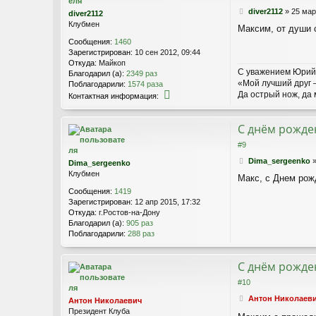
д
п
т
С
diver2112
»
25 мар
diver2112
е
о
н
о
Клубмен
т
л
Максим, от души 
а
о
ь
я
Сообщения:
1460
б
з
и
Зарегистрирован:
10 сен 2012, 09:44
щ
о
н
Откуда:
Майкоп
е
в
С уважением Юрий
ф
Благодарил (а):
2349 раз
н
а
о
«Мой лучший друг –
Поблагодарили:
1574 раза
и
т
р
Да острый нож, да 
К
е
Контактная информация:
е
м
о
л
а
н
я
ц
т
С днём рожден
Ч
и
а
у
#9
я
к
м
п
т
С
Dima_sergeenko
Dima_sergeenko
а
о
н
о
Клубмен
к
л
Макс, с Днем рож
а
о
ь
я
Сообщения:
1419
б
з
и
Зарегистрирован:
12 апр 2015, 17:32
щ
о
н
Откуда:
г.Ростов-на-Дону
е
в
ф
Благодарил (а):
905 раз
н
а
о
Поблагодарили:
288 раз
и
т
р
е
е
м
л
а
С днём рожден
я
ц
#10
О
и
р
я
С
Антон Николаев
Антон Николаевич
л
п
о
Президент Клуба
о
о