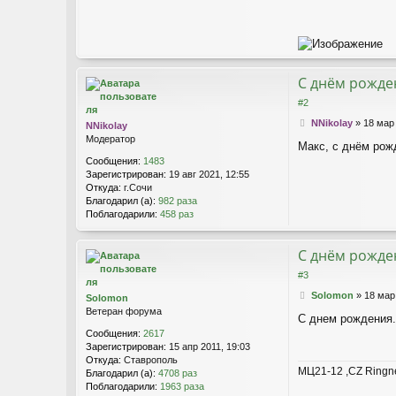
е
С днём рожден
#2
С
NNikolay
»
18 мар
NNikolay
о
Модератор
Макс, с днём рож
о
Сообщения:
1483
б
Зарегистрирован:
19 авг 2021, 12:55
щ
Откуда:
г.Сочи
е
Благодарил (а):
982 раза
н
Поблагодарили:
458 раз
и
е
С днём рожден
#3
С
Solomon
»
18 мар
Solomon
о
Ветеран форума
С днем рождения
о
Сообщения:
2617
б
Зарегистрирован:
15 апр 2011, 19:03
щ
Откуда:
Ставрополь
е
МЦ21-12 ,CZ Ringn
Благодарил (а):
4708 раз
н
Поблагодарили:
1963 раза
и