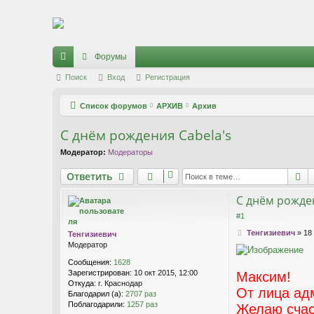
Регистрация
Форумы
с
Поиск
Вход
Р
е
г
и
с
т
р
а
ц
и
я
ы
Список форумов
АРХИВ
Архив
лк
С днём рождения Cabela's
и
Модератор:
Модераторы
Ответить
П
О
т
в
е
т
и
т
ь
С днём рожден
#1
С
Тенгизиевич
»
18
Тенгизиевич
о
Модератор
о
Сообщения:
1628
б
Зарегистрирован:
10 окт 2015, 12:00
Максим!
щ
Откуда:
г. Краснодар
е
От лица ад
Благодарил (а):
2707 раз
н
Поблагодарили:
1257 раз
и
Желаю счаст