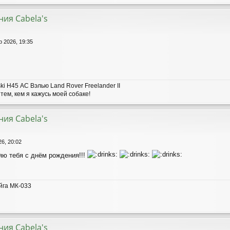
ия Cabela's
р 2026, 19:35
ki H45 АС Вэлью Land Rover Freelander II
тем, кем я кажусь моей собаке!
ия Cabela's
26, 20:02
ю тебя с днём рождения!!!
йга МК-033
ия Cabela's