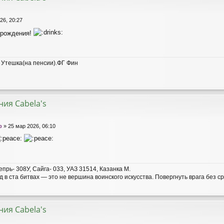
26, 20:27
рождения!
 Утешка(на пенсии).ФГ Фин
ия Cabela's
р
»
25 мар 2026, 06:10
прь- 308У, Сайга- 033, УАЗ 31514, Казанка М.
 в ста битвах — это не вершина воинского искусства. Повергнуть врага без 
ия Cabela's