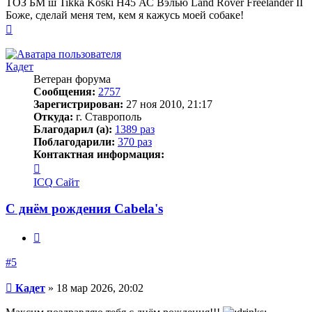
ТОЗ БМ ш Tikka Koski H45 АС Вэлью Land Rover Freelander II
Боже, сделай меня тем, кем я кажусь моей собаке!
Вернуться
к
началу
Кадет
Ветеран форума
Сообщения:
2757
Зарегистрирован:
27 ноя 2010, 21:17
Откуда:
г. Ставрополь
Благодарил (а):
1389 раз
Поблагодарили:
370 раз
Контактная информация:
Контактная
информация
ICQ
Сайт
пользователя
Кадет
С днём рождения Cabela's
Цитата
#5
Сообщение
Кадет
»
18 мар 2026, 20:02