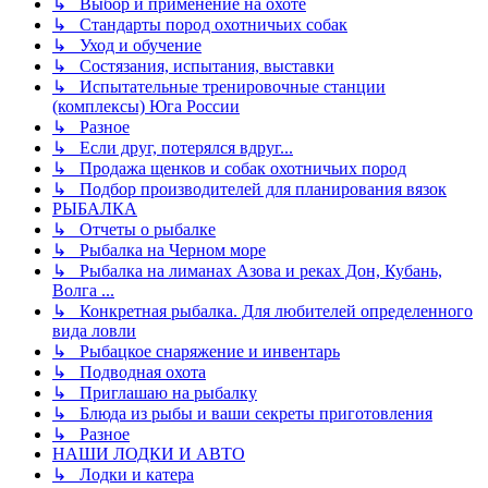
↳ Выбор и применение на охоте
↳ Стандарты пород охотничьих собак
↳ Уход и обучение
↳ Состязания, испытания, выставки
↳ Испытательные тренировочные станции
(комплексы) Юга России
↳ Разное
↳ Если друг, потерялся вдруг...
↳ Продажа щенков и собак охотничьих пород
↳ Подбор производителей для планирования вязок
РЫБАЛКА
↳ Отчеты о рыбалке
↳ Рыбалка на Черном море
↳ Рыбалка на лиманах Азова и реках Дон, Кубань,
Волга ...
↳ Конкретная рыбалка. Для любителей определенного
вида ловли
↳ Рыбацкое снаряжение и инвентарь
↳ Подводная охота
↳ Приглашаю на рыбалку
↳ Блюда из рыбы и ваши секреты приготовления
↳ Разное
НАШИ ЛОДКИ И АВТО
↳ Лодки и катера