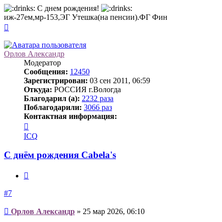
С днем рождения!
иж-27ем,мр-153,ЭГ Утешка(на пенсии).ФГ Фин
Вернуться
к
началу
Орлов Александр
Модератор
Сообщения:
12450
Зарегистрирован:
03 сен 2011, 06:59
Откуда:
РОССИЯ г.Вологда
Благодарил (а):
2232 раза
Поблагодарили:
3066 раз
Контактная информация:
Контактная
информация
ICQ
пользователя
Орлов
С днём рождения Cabela's
Александр
Цитата
#7
Сообщение
Орлов Александр
»
25 мар 2026, 06:10