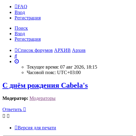
FAQ
Вход
Р
е
г
и
с
т
р
а
ц
и
я
Поиск
Вход
Р
е
г
и
с
т
р
а
ц
и
я
Список форумов
АРХИВ
Архив
Поиск
Текущее время: 07 авг 2026, 18:15
Часовой пояс:
UTC+03:00
С днём рождения Cabela's
Модератор:
Модераторы
Ответить
О
т
в
е
т
и
т
ь
Версия для печати