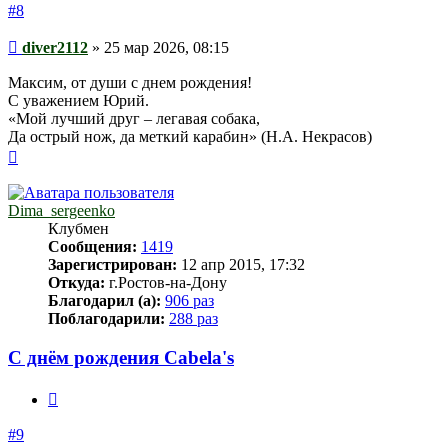
#8
Сообщение
diver2112
»
25 мар 2026, 08:15
Максим, от души с днем рождения!
С уважением Юрий.
«Мой лучший друг – легавая собака,
Да острый нож, да меткий карабин» (Н.А. Некрасов)
Вернуться
к
началу
Dima_sergeenko
Клубмен
Сообщения:
1419
Зарегистрирован:
12 апр 2015, 17:32
Откуда:
г.Ростов-на-Дону
Благодарил (а):
906 раз
Поблагодарили:
288 раз
С днём рождения Cabela's
Цитата
#9