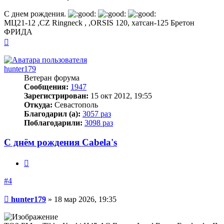
С днем рождения.
МЦ21-12 ,CZ Ringneck , ,ORSIS 120, хатсан-125 Бретон
ФРИДА
Вернуться
к
началу
hunter179
Ветеран форума
Сообщения:
1947
Зарегистрирован:
15 окт 2012, 19:55
Откуда:
Севастополь
Благодарил (а):
3057 раз
Поблагодарили:
3098 раз
С днём рождения Cabela's
Цитата
#4
Сообщение
hunter179
»
18 мар 2026, 19:35