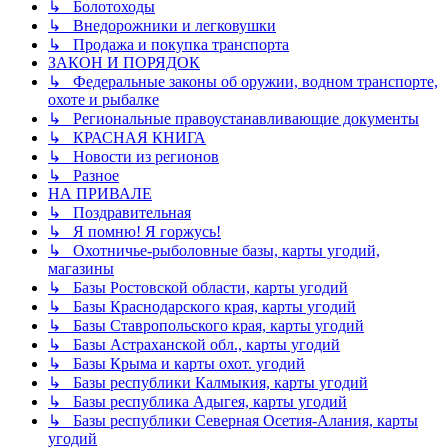
↳ Болотоходы
↳ Внедорожники и легковушки
↳ Продажа и покупка транспорта
ЗАКОН И ПОРЯДОК
↳ Федеральные законы об оружии, водном транспорте,
охоте и рыбалке
↳ Региональные правоустанавливающие документы
↳ КРАСНАЯ КНИГА
↳ Новости из регионов
↳ Разное
НА ПРИВАЛЕ
↳ Поздравительная
↳ Я помню! Я горжусь!
↳ Охотничье-рыболовные базы, карты угодий,
магазины
↳ Базы Ростовской области, карты угодий
↳ Базы Краснодарского края, карты угодий
↳ Базы Ставропольского края, карты угодий
↳ Базы Астраханской обл., карты угодий
↳ Базы Крыма и карты охот. угодий
↳ Базы республики Калмыкия, карты угодий
↳ Базы республика Адыгея, карты угодий
↳ Базы республики Северная Осетия-Алания, карты
угодий