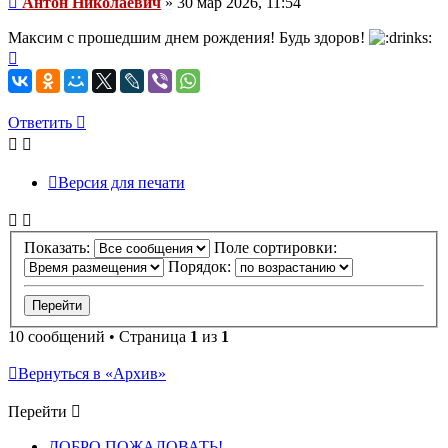
Антон Николаевич
»
30 мар 2026, 11:54
Максим с прошедшим днем рождения! Будь здоров!
Вернуться
к
Ответить
началу
О
т
в
е
т
и
т
ь
Версия для печати
Показать:
Поле сортировки:
Порядок:
10 сообщений • Страница
1
из
1
Вернуться в «Архив»
Перейти
ДОБРО ПОЖАЛОВАТЬ!