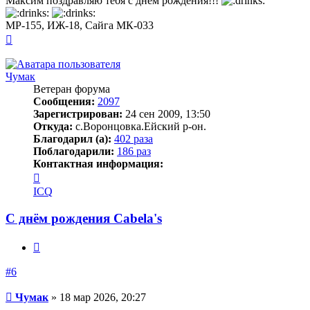
Максим поздравляю тебя с днём рождения!!!
МР-155, ИЖ-18, Сайга МК-033
Вернуться
к
началу
Чумак
Ветеран форума
Сообщения:
2097
Зарегистрирован:
24 сен 2009, 13:50
Откуда:
с.Воронцовка.Ейский р-он.
Благодарил (а):
402 раза
Поблагодарили:
186 раз
Контактная информация:
Контактная
информация
ICQ
пользователя
Чумак
С днём рождения Cabela's
Цитата
#6
Сообщение
Чумак
»
18 мар 2026, 20:27