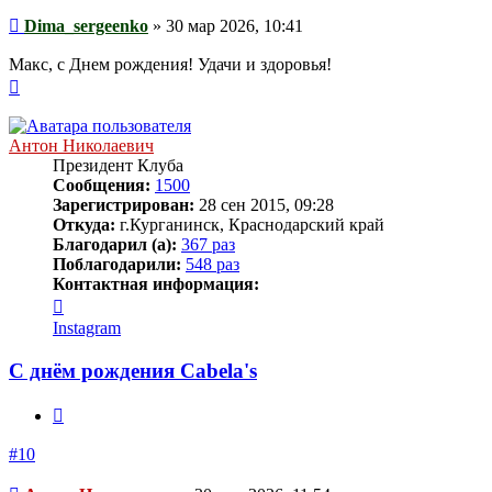
Сообщение
Dima_sergeenko
»
30 мар 2026, 10:41
Макс, с Днем рождения! Удачи и здоровья!
Вернуться
к
началу
Антон Николаевич
Президент Клуба
Сообщения:
1500
Зарегистрирован:
28 сен 2015, 09:28
Откуда:
г.Курганинск, Краснодарский край
Благодарил (а):
367 раз
Поблагодарили:
548 раз
Контактная информация:
Контактная
информация
Instagram
пользователя
Антон
С днём рождения Cabela's
Николаевич
Цитата
#10
Сообщение