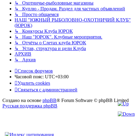
↳ Охотничье-рыболовные магазины
↳ Куплю - Продам. Раздел для частных объявлений
↳ Просто общаемся
НАШ "ЮЖНЫЙ РЫБОЛОВНО-ОХОТНИЧИЙ КЛУБ"
(ЮРОК)
↳ Конкурсы Клуба ЮРОК
↳ Наш "ЮРОК". Клубные мероприятия.
↳ Отчёты о Слетах клуба ЮРОК
↳ Устав, структура и цели Клуба
АРХИВ
↳ Архив
Список форумов
Часовой пояс:
UTC+03:00
Удалить cookies
Связаться
С
в
я
з
а
т
ь
с
я
с
а
д
м
и
н
и
с
т
р
а
ц
и
е
й
с
Создано на основе
phpBB
® Forum Software © phpBB Limited
администрацией
Русская поддержка phpBB