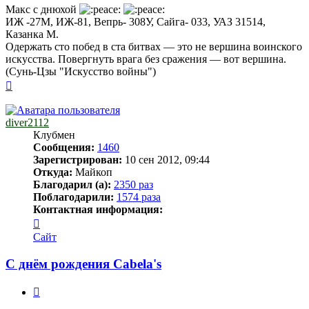
Макс с днюхой
ИЖ -27М, ИЖ-81, Вепрь- 308У, Сайга- 033, УАЗ 31514,
Казанка М.
Одержать сто побед в ста битвах — это не вершина воинского
искусства. Повергнуть врага без сражения — вот вершина.
(Сунь-Цзы "Искусство войны")
Вернуться
к
началу
diver2112
Клубмен
Сообщения:
1460
Зарегистрирован:
10 сен 2012, 09:44
Откуда:
Майкоп
Благодарил (а):
2350 раз
Поблагодарили:
1574 раза
Контактная информация:
Контактная
информация
Сайт
пользователя
diver2112
С днём рождения Cabela's
Цитата