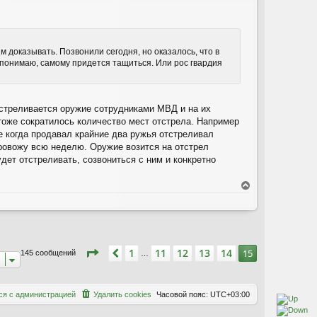
ь
с
я
к
н
м доказывать. Позвонили сегодня, но оказалось, что в
а
к понимаю, самому придется тащиться. Или рос гвардия
ч
а
л
у
Отстреливается оружие сотрудниками МВД и на их
 тоже сократилось количество мест отстрела. Например
е когда продавал крайние два ружья отстреливал
провожу всю неделю. Оружие возится на отстрел
ет отстреливать, созвониться с ним и конкретно
В
е
р
н
у
т
Страница
15
из
15
1
11
12
13
14
Пред.
15
145 сообщений
ь
…
с
я
к
с
я
с
а
д
м
и
н
и
с
т
р
а
ц
и
е
й
Удалить cookies
Часовой пояс:
UTC+03:00
н
а