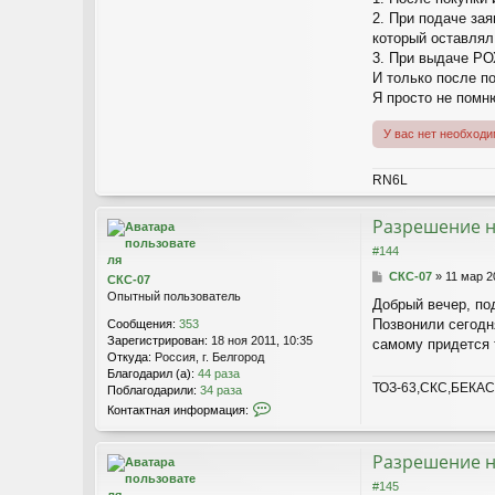
я
2. При подаче зая
С
который оставлял
а
м
3. При выдаче РОХ
а
И только после п
э
Я просто не помн
л
ь
У вас нет необход
RN6L
Разрешение н
#144
С
СКС-07
»
11 мар 2
СКС-07
о
Опытный пользователь
Добрый вечер, под
о
Позвонили сегодня
Сообщения:
353
б
Зарегистрирован:
18 ноя 2011, 10:35
щ
самому придется 
Откуда:
Россия, г. Белгород
е
Благодарил (а):
44 раза
н
ТОЗ-63,СКС,БЕКАС
Поблагодарили:
34 раза
и
К
е
Контактная информация:
о
н
т
Разрешение н
а
#145
к