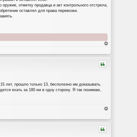
о оружие, отметку продавца и акт контрольного отстрела,
обретение оставлял для права перевозки.
память.
В
е
р
н
у
т
ь
с
я
15 лет, прошло только 13, бесполезно им доказывать.
к
ется ехать за 180 км в одну сторону. Я так понимаю,
н
а
ч
а
В
л
е
у
р
н
у
т