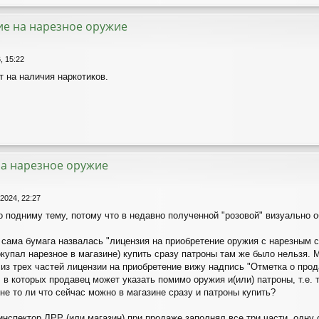
ие на нарезное оружие
, 15:22
т на наличия наркотиков.
а нарезное оружие
 2024, 22:27
о подниму тему, потому что в недавно полученной "розовой" визуально 
 сама бумага назвалась "лицензия на приобретение оружия с нарезным с
окупал нарезное в магазине) купить сразу патроны там же было нельзя.
 из трех частей лицензии на приобретение вижу надпись "Отметка о прод
 в которых продавец может указать помимо оружия и(или) патроны, т.е. т
 не то ли что сейчас можно в магазине сразу и патроны купить?
инспектор ЛРР (или магазин) при продаже заполнял все три части, одну 