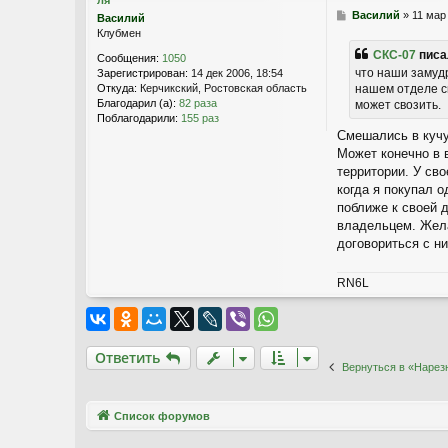
т
С
Василий
»
11 мар
Василий
н
о
Клубмен
а
о
СКС-07
писа
я
Сообщения:
1050
б
и
что наши замудр
Зарегистрирован:
14 дек 2006, 18:54
щ
н
нашем отделе сн
Откуда:
Керчикский, Ростовская область
е
ф
Благодарил (а):
82 раза
может свозить.
н
о
Поблагодарили:
155 раз
и
р
Смешались в кучу
е
м
Может конечно в 
а
территории. У сво
ц
когда я покупал 
и
я
поближе к своей 
п
владельцем. Жела
о
договориться с ни
л
ь
з
RN6L
о
в
Ответить
а
т
О
т
в
е
т
и
т
ь
е
Вернуться в «Нарез
л
я
С
К
Связаться с
Список форумов
С
администрацией
-