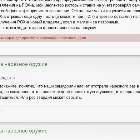
вяления на РОХ-а, мой инспектор (который ставит на учет) проверял сам
 себе (копию) и принимал заявление. Остальные части лицензиии на при
-а отрывал еще одну часть (а может и при п.2.?) а третью оставлял на 
олучения РОХ-а новый владелец ехал в магазин за патронами.
ю как выглядит старая форма лицензии на покупку.
имых прав для просмотра вложений в этом сообщении.
а нарезное оружие
026, 18:37
скажите, понятно, что наши замудрили насчет отстрела нарезного раз в 
, но оказалось, что в нашем отделе сняли такую функцию, и теперь прид
тащиться. Или рос гвардия может свозить.
.
а нарезное оружие