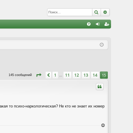
Поиск
Расширенны
С
FA
хо
е
г
Q
д
и
с
т
р
а
ц
и
я
Страница
15
из
15
1
11
12
13
14
Пред.
15
145 сообщений
…
акая то психо-наркологическая? Не кто не знает их номер
В
е