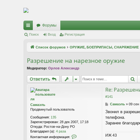
Регистрация
Форумы
с
Поиск
Вход
Р
е
г
и
с
т
р
а
ц
и
я
ы
Список форумов
ОРУЖИЕ, БОЕПРИПАСЫ, СНАРЯЖЕНИЕ
лк
Разрешение на нарезное оружие
и
Модератор:
Орлов Александр
Ответить
П
О
т
в
е
т
и
т
ь
Re: Разрешен
#141
С
Самаэль
»
09 сен
Самаэль
о
Продвинутый пользователь
Звонил в разрешил
о
телефона.
Сообщения:
135
б
Зарегистрирован:
28 дек 2007, 17:18
щ
Заранее благодар
Откуда:
Ростов-на-Дону РО
е
Благодарил (а):
4 раза
н
ИЖ 43
К
и
Контактная информация: