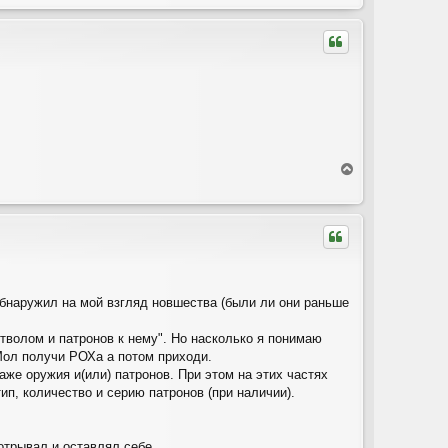
р
н
у
т
ь
с
я
к
н
а
ч
В
а
е
л
р
у
н
у
т
ь
с
я
обнаружил на мой взгляд новшества (были ли они раньше
к
н
тволом и патронов к нему". Но насколько я понимаю
а
 Мол получи РОХа а потом приходи.
ч
аже оружия и(или) патронов. При этом на этих частях
а
ип, количество и серию патронов (при наличии).
л
у
отрывал и оставлял себе.