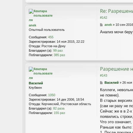
о
е
н
т
Re: Разрешен
а
#142
к
т
С
anek
»
10 сен 2016
anek
н
о
Опытный пользователь
Анализ мочи беру
а
о
я
Сообщения:
455
б
и
Зарегистрирован:
14 ноя 2015, 22:22
щ
н
Откуда:
Ростов-на-Дону
е
ф
Благодарил (а):
99 раз
н
о
Поблагодарили:
385 раз
и
р
е
м
а
Разрешение н
ц
#143
и
я
С
Василий
»
26 ноя
Василий
п
о
Клубмен
Коллеги, невольн
о
о
л
не помню).
Сообщения:
1050
б
ь
Зарегистрирован:
14 дек 2006, 18:54
щ
В старых версиях
з
Откуда:
Керчикский, Ростовская область
е
(сам ни разу не п
о
Благодарил (а):
82 раза
н
Сейчас же в в 2-х
в
Поблагодарили:
155 раз
и
появились строки,
а
е
т
Что это означает,
е
Раньше как было:
л
1. После покупки 