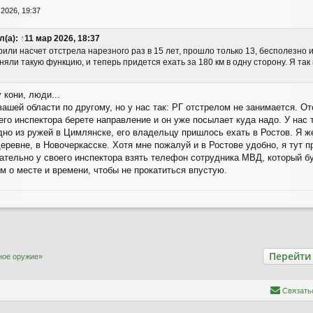
 2026, 19:37
л(а):
↑
11 мар 2026, 18:37
или насчет отстрела нарезного раз в 15 лет, прошло только 13, бесполезно и
яли такую функцию, и теперь придется ехать за 180 км в одну сторону. Я та
 кони, люди...
вашей области по другому, но у нас так: РГ отстрелом не занимается. 
его инспектора берете направление и он уже посылает куда надо. У нас
одно из ружей в Цимлянске, его владельцу пришлось ехать в Ростов. Я ж
деревне, в Новочеркасске. Хотя мне пожалуй и в Ростове удобно, я тут 
тельно у своего инспектора взять телефон сотрудника МВД, который буд
м о месте и времени, чтобы не прокатиться впустую.
Перейти
ное оружие»
С
в
я
з
а
т
ь