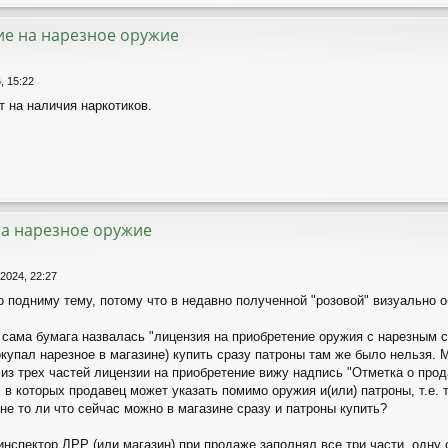
ие на нарезное оружие
, 15:22
т на наличия наркотиков.
а нарезное оружие
 2024, 22:27
о подниму тему, потому что в недавно полученной "розовой" визуально 
 сама бумага назвалась "лицензия на приобретение оружия с нарезным с
окупал нарезное в магазине) купить сразу патроны там же было нельзя.
 из трех частей лицензии на приобретение вижу надпись "Отметка о прод
 в которых продавец может указать помимо оружия и(или) патроны, т.е. т
 не то ли что сейчас можно в магазине сразу и патроны купить?
инспектор ЛРР (или магазин) при продаже заполнял все три части, одну 