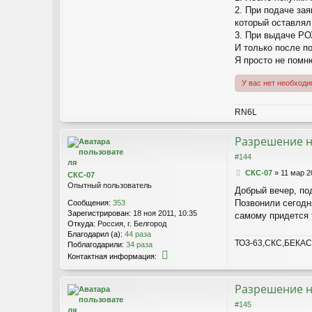
я
2. При подаче зая
С
который оставлял
а
м
3. При выдаче РОХ
а
И только после п
э
Я просто не помн
л
ь
У вас нет необход
RN6L
Разрешение н
#144
С
СКС-07
»
11 мар 2
СКС-07
о
Опытный пользователь
Добрый вечер, под
о
Позвонили сегодня
Сообщения:
353
б
Зарегистрирован:
18 ноя 2011, 10:35
щ
самому придется 
Откуда:
Россия, г. Белгород
е
Благодарил (а):
44 раза
н
ТОЗ-63,СКС,БЕКАС
Поблагодарили:
34 раза
и
К
е
Контактная информация:
о
н
т
Разрешение н
а
#145
к