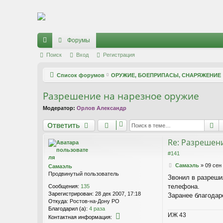
Регистрация
Форумы
с
Поиск
Вход
Р
е
г
и
с
т
р
а
ц
и
я
ы
Список форумов
ОРУЖИЕ, БОЕПРИПАСЫ, СНАРЯЖЕНИЕ
лк
Разрешение на нарезное оружие
и
Модератор:
Орлов Александр
Ответить
П
О
т
в
е
т
и
т
ь
Re: Разрешен
#141
С
Самаэль
»
09 сен
Самаэль
о
Продвинутый пользователь
Звонил в разрешил
о
телефона.
Сообщения:
135
б
Зарегистрирован:
28 дек 2007, 17:18
щ
Заранее благодар
Откуда:
Ростов-на-Дону РО
е
Благодарил (а):
4 раза
н
ИЖ 43
К
и
Контактная информация: