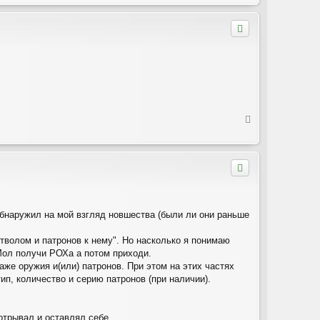
р
н
у
т
ь
с
я
к
н
а
ч
В
а
е
л
р
у
н
у
т
ь
с
я
обнаружил на мой взгляд новшества (были ли они раньше
к
н
тволом и патронов к нему". Но насколько я понимаю
а
 Мол получи РОХа а потом приходи.
ч
аже оружия и(или) патронов. При этом на этих частях
а
ип, количество и серию патронов (при наличии).
л
у
отрывал и оставлял себе.