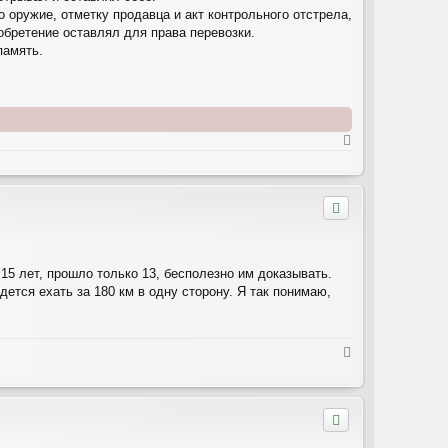
о оружие, отметку продавца и акт контрольного отстрела,
обретение оставлял для права перевозки.
память.
В
е
р
н
у
т
ь
с
я
15 лет, прошло только 13, бесполезно им доказывать.
к
ется ехать за 180 км в одну сторону. Я так понимаю,
н
а
ч
а
В
л
е
у
р
н
у
т