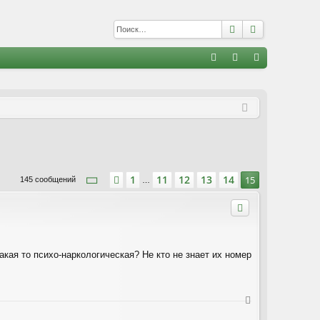
Поиск
Расширенны
С
FA
хо
е
г
Q
д
и
с
т
р
а
ц
и
я
Страница
15
из
15
1
11
12
13
14
Пред.
15
145 сообщений
…
акая то психо-наркологическая? Не кто не знает их номер
В
е