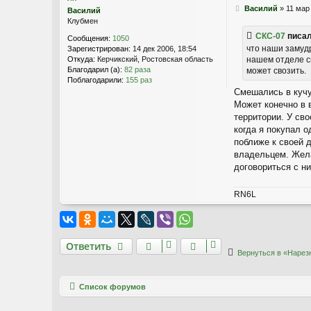
т
С
Василий
»
11 мар
Василий
н
о
Клубмен
а
о
СКС-07
писал
я
Сообщения:
1050
б
и
что наши замудр
Зарегистрирован:
14 дек 2006, 18:54
щ
н
нашем отделе сн
Откуда:
Керчикский, Ростовская область
е
ф
Благодарил (а):
82 раза
может свозить.
н
о
Поблагодарили:
155 раз
и
р
Смешались в кучу
е
м
Может конечно в 
а
территории. У сво
ц
когда я покупал 
и
я
поближе к своей 
п
владельцем. Жела
о
договориться с ни
л
ь
з
RN6L
о
в
Ответить
а
т
О
т
в
е
т
и
т
ь
е
Вернуться в «Нарез
л
я
С
Связаться с
К
Список форумов
С
администрацией
-