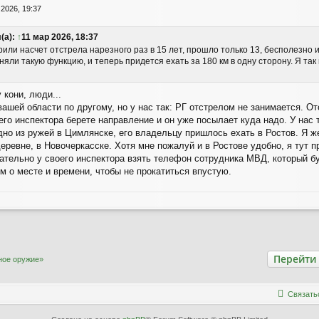
 2026, 19:37
(а):
↑
11 мар 2026, 18:37
или насчет отстрела нарезного раз в 15 лет, прошло только 13, бесполезно и
яли такую функцию, и теперь придется ехать за 180 км в одну сторону. Я та
 кони, люди...
вашей области по другому, но у нас так: РГ отстрелом не занимается. 
его инспектора берете направление и он уже посылает куда надо. У нас
одно из ружей в Цимлянске, его владельцу пришлось ехать в Ростов. Я ж
деревне, в Новочеркасске. Хотя мне пожалуй и в Ростове удобно, я тут 
тельно у своего инспектора взять телефон сотрудника МВД, который буд
м о месте и времени, чтобы не прокатиться впустую.
Перейти
ное оружие»
С
в
я
з
а
т
ь