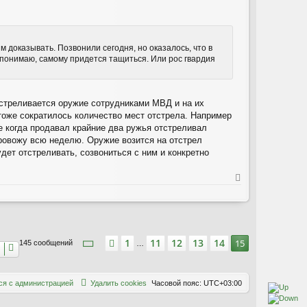
ь
с
я
к
н
м доказывать. Позвонили сегодня, но оказалось, что в
а
к понимаю, самому придется тащиться. Или рос гвардия
ч
а
л
у
Отстреливается оружие сотрудниками МВД и на их
 тоже сократилось количество мест отстрела. Например
е когда продавал крайние два ружья отстреливал
провожу всю неделю. Оружие возится на отстрел
ет отстреливать, созвониться с ним и конкретно
В
е
р
н
у
т
Страница
15
из
15
1
11
12
13
14
Пред.
15
145 сообщений
ь
…
с
я
к
с
я
с
а
д
м
и
н
и
с
т
р
а
ц
и
е
й
Удалить cookies
Часовой пояс:
UTC+03:00
н
а