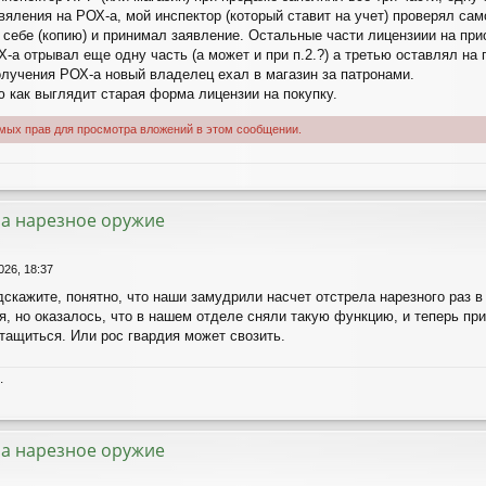
вяления на РОХ-а, мой инспектор (который ставит на учет) проверял сам
 себе (копию) и принимал заявление. Остальные части лицензиии на при
-а отрывал еще одну часть (а может и при п.2.?) а третью оставлял на 
олучения РОХ-а новый владелец ехал в магазин за патронами.
ю как выглядит старая форма лицензии на покупку.
имых прав для просмотра вложений в этом сообщении.
а нарезное оружие
026, 18:37
скажите, понятно, что наши замудрили насчет отстрела нарезного раз в 
, но оказалось, что в нашем отделе сняли такую функцию, и теперь прид
тащиться. Или рос гвардия может свозить.
.
а нарезное оружие