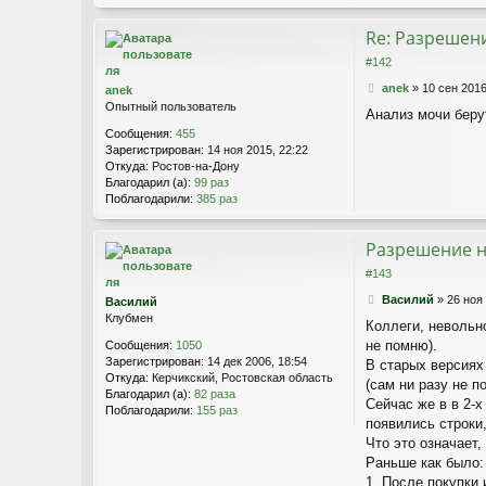
о
е
н
т
Re: Разрешен
а
#142
к
т
С
anek
»
10 сен 2016
anek
н
о
Опытный пользователь
Анализ мочи беру
а
о
я
Сообщения:
455
б
и
Зарегистрирован:
14 ноя 2015, 22:22
щ
н
Откуда:
Ростов-на-Дону
е
ф
Благодарил (а):
99 раз
н
о
Поблагодарили:
385 раз
и
р
е
м
а
Разрешение н
ц
#143
и
я
С
Василий
»
26 ноя
Василий
п
о
Клубмен
Коллеги, невольн
о
о
л
не помню).
Сообщения:
1050
б
ь
Зарегистрирован:
14 дек 2006, 18:54
щ
В старых версиях
з
Откуда:
Керчикский, Ростовская область
е
(сам ни разу не п
о
Благодарил (а):
82 раза
н
Сейчас же в в 2-х
в
Поблагодарили:
155 раз
и
появились строки,
а
е
т
Что это означает,
е
Раньше как было:
л
1. После покупки 