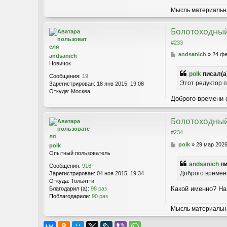
Мысль материальна
Болотоходный
#233
С
andsanich
»
24 фе
andsanich
о
Новичок
о
polk
писал(а
Сообщения:
19
б
Этот редуктор п
Зарегистрирован:
18 янв 2015, 19:08
щ
Откуда:
Москва
е
Доброго времени 
н
и
е
Болотоходный
#234
С
polk
»
29 мар 2026
polk
о
Опытный пользователь
о
andsanich
пи
Сообщения:
916
б
Доброго времени
Зарегистрирован:
04 ноя 2015, 19:34
щ
Откуда:
Тольятти
е
Какой именно? На
Благодарил (а):
98 раз
н
Поблагодарили:
90 раз
и
е
Мысль материальна
Ответить