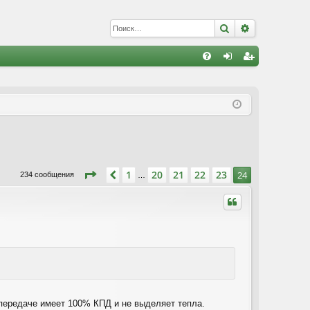
Поиск
Расширенны
С
FA
хо
е
г
Q
д
и
с
т
р
а
ц
и
я
Страница
24
из
24
1
20
21
22
23
Пред.
24
234 сообщения
…
передаче имеет 100% КПД и не выделяет тепла.