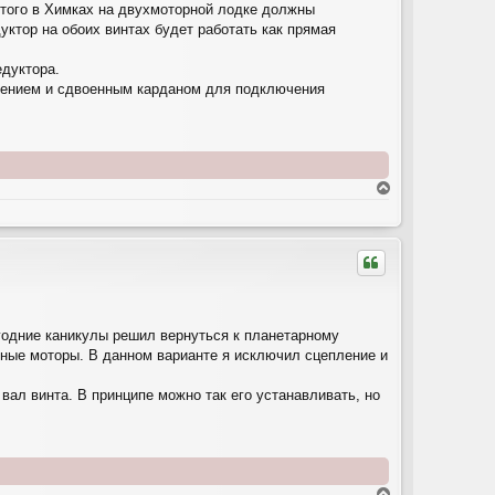
 этого в Химках на двухмоторной лодке должны
уктор на обоих винтах будет работать как прямая
едуктора.
плением и сдвоенным карданом для подключения
В
е
р
н
у
т
ь
с
я
огодние каникулы решил вернуться к планетарному
к
одные моторы. В данном варианте я исключил сцепление и
н
а
вал винта. В принципе можно так его устанавливать, но
ч
а
л
у
В