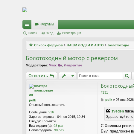
Регистрация
Форумы
с
Поиск
Вход
Р
е
г
и
с
т
р
а
ц
и
я
ы
Список форумов
НАШИ ЛОДКИ И АВТО
Болотоходы
лк
Болотоходный мотор с реверсом
и
Модераторы:
Макс Дн
,
Лаврентич
Ответить
П
О
т
в
е
т
и
т
ь
Болотоходный
#231
С
polk
»
07 янв 2026
polk
о
Опытный пользователь
о
zveden
писал
Сообщения:
916
б
Здравствуйте, с
Зарегистрирован:
04 ноя 2015, 19:34
щ
Откуда:
Тольятти
е
С Химками решили
Благодарил (а):
98 раз
н
Поблагодарили:
90 раз
и
Был предложен ва