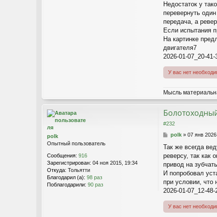
е
Недостаток у тако
перевернуть один
передача, а реве
Если испытания п
На картинке пред
двигателя7
2026-01-07_20-41-
У вас нет необход
Мысль материальна
Болотоходный
#232
С
polk
»
07 янв 2026
polk
о
Опытный пользователь
Так же всегда ве
о
реверсу, так как
Сообщения:
916
б
Зарегистрирован:
04 ноя 2015, 19:34
щ
привод на зубчаты
Откуда:
Тольятти
е
И попробовал уста
Благодарил (а):
98 раз
н
при условии, что 
Поблагодарили:
90 раз
и
2026-01-07_12-48-
е
У вас нет необход