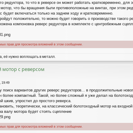
го редуктора, то что в реверсе он может работать кратковременно, для
 мотор, что бы вращения были противоположные на винтах, при этом ред
рс будет включаться только на заднем ходу и кратковременно.
ройдут положительно, то можно будет говорить о производстве такого р
ложена компоновка реверс редуктора в комплекте с центробежным сце
31.png
имых прав для просмотра вложений в этом сообщении.
, её нужно воплощать в металл.
 мотор с реверсом
, 19:49
ду поиск вариантов других реверс редукторов... в продолжительные нов
 он более компактный. Такой, но более сложный я уже делал на болотох
й шкив, упростил до простого реверса.
новить, теоретически, на классический болотоходный мотор на входной 
на валу мотора будет стоять сцепление
29.png
имых прав для просмотра вложений в этом сообщении.