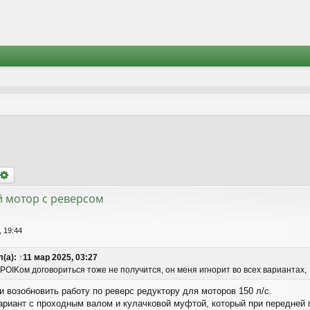
оиск
Расширенный поиск
 мотор с реверсом
, 19:44
(а):
↑
11 мар 2025, 03:27
 POIKом договориться тоже не получится, он меня игнорит во всех вариантах,
 возобновить работу по реверс редуктору для моторов 150 л/с.
риант с проходным валом и кулачковой муфтой, который при передней 