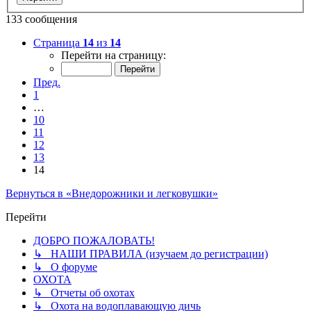
133 сообщения
Страница
14
из
14
Перейти на страницу:
Пред.
1
…
10
11
12
13
14
Вернуться в «Внедорожники и легковушки»
Перейти
ДОБРО ПОЖАЛОВАТЬ!
↳ НАШИ ПРАВИЛА (изучаем до регистрации)
↳ О форуме
ОХОТА
↳ Отчеты об охотах
↳ Охота на водоплавающую дичь