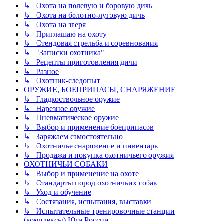
↳ Охота на полевую и боровую дичь
↳ Охота на болотно-луговую дичь
↳ Охота на зверя
↳ Приглашаю на охоту
↳ Стендовая стрельба и соревнования
↳ "Записки охотника"
↳ Рецепты приготовления дичи
↳ Разное
↳ Охотник-следопыт
ОРУЖИЕ, БОЕПРИПАСЫ, СНАРЯЖЕНИЕ
↳ Гладкоствольное оружие
↳ Нарезное оружие
↳ Пневматическое оружие
↳ Выбор и применение боеприпасов
↳ Заряжаем самостоятельно
↳ Охотничье снаряжение и инвентарь
↳ Продажа и покупка охотничьего оружия
ОХОТНИЧЬИ СОБАКИ
↳ Выбор и применение на охоте
↳ Стандарты пород охотничьих собак
↳ Уход и обучение
↳ Состязания, испытания, выставки
↳ Испытательные тренировочные станции
(комплексы) Юга России