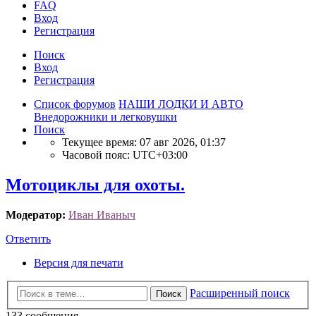
FAQ
Вход
Р
е
г
и
с
т
р
а
ц
и
я
Поиск
Вход
Р
е
г
и
с
т
р
а
ц
и
я
Список форумов
НАШИ ЛОДКИ И АВТО
Внедорожники и легковушки
Поиск
Текущее время: 07 авг 2026, 01:37
Часовой пояс:
UTC+03:00
Мотоциклы для охоты.
Модератор:
Иван Иваныч
Ответить
О
т
в
е
т
и
т
ь
Версия для печати
Расширенный поиск
Поиск
133 сообщения