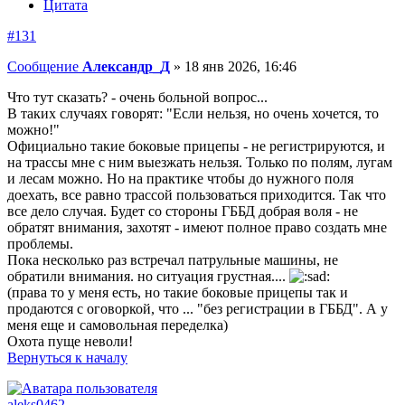
Цитата
#131
Сообщение
Александр_Д
»
18 янв 2026, 16:46
Что тут сказать? - очень больной вопрос...
В таких случаях говорят: "Если нельзя, но очень хочется, то
можно!"
Официально такие боковые прицепы - не регистрируются, и
на трассы мне с ним выезжать нельзя. Только по полям, лугам
и лесам можно. Но на практике чтобы до нужного поля
доехать, все равно трассой пользоваться приходится. Так что
все дело случая. Будет со стороны ГББД добрая воля - не
обратят внимания, захотят - имеют полное право создать мне
проблемы.
Пока несколько раз встречал патрульные машины, не
обратили внимания. но ситуация грустная....
(права то у меня есть, но такие боковые прицепы так и
продаются с оговоркой, что ... "без регистрации в ГББД". А у
меня еще и самовольная переделка)
Охота пуще неволи!
Вернуться к началу
aleks0462