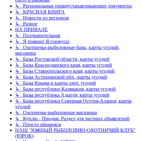
↳ Региональные правоустанавливающие документы
↳ КРАСНАЯ КНИГА
↳ Новости из регионов
↳ Разное
НА ПРИВАЛЕ
↳ Поздравительная
↳ Я помню! Я горжусь!
↳ Охотничье-рыболовные базы, карты угодий,
магазины
↳ Базы Ростовской области, карты угодий
↳ Базы Краснодарского края, карты угодий
↳ Базы Ставропольского края, карты угодий
↳ Базы Астраханской обл., карты угодий
↳ Базы Крыма и карты охот. угодий
↳ Базы республики Калмыкия, карты угодий
↳ Базы республика Адыгея, карты угодий
↳ Базы республики Северная Осетия-Алания, карты
угодий
↳ Охотничье-рыболовные магазины
↳ Куплю - Продам. Раздел для частных объявлений
↳ Просто общаемся
НАШ "ЮЖНЫЙ РЫБОЛОВНО-ОХОТНИЧИЙ КЛУБ"
(ЮРОК)