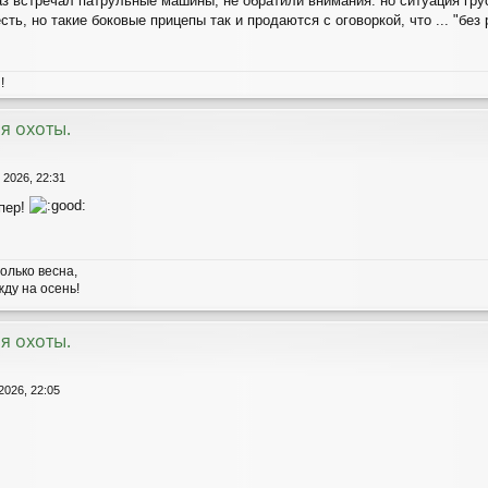
аз встречал патрульные машины, не обратили внимания. но ситуация грус
есть, но такие боковые прицепы так и продаются с оговоркой, что ... "бе
!
я охоты.
 2026, 22:31
пер!
олько весна,
ду на осень!
я охоты.
2026, 22:05