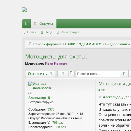
Регистрация
Форумы
с
Поиск
Вход
Р
е
г
и
с
т
р
а
ц
и
я
ы
Список форумов
НАШИ ЛОДКИ И АВТО
Внедорожники 
лк
Мотоциклы для охоты.
и
Модератор:
Иван Иваныч
Ответить
П
О
т
в
е
т
и
т
ь
Мотоциклы дл
#131
С
Александр_Д
»
1
Александр_Д
о
Ветеран форума
Что тут сказать? 
о
В таких случаях г
Сообщения:
3375
б
Зарегистрирован:
25 янв 2010, 14:18
щ
Официально такие
Откуда:
Воронежская обл. п.г.т.Анна
е
практике чтобы до
Благодарил (а):
798 раз
н
воля - не обратят
Поблагодарили:
1568 раз
и