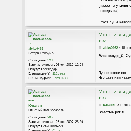
Пока несколько р
е
(права то у меня 
переделка)
Охота пуще неволи
Мотоциклы дл
#132
С
aleks0462
»
18 янв
aleks0462
о
Ветеран форума
Александр_Д
, Су
о
Сообщения:
3235
б
Зарегистрирован:
06 сен 2012, 12:08
щ
Откуда:
Краснодар
е
Лучше осени есть т
Благодарил (а):
1161 раз
н
Что даёт нам надеж
Поблагодарили:
1554 раза
и
е
Мотоциклы дл
#133
С
Южанин
»
19 янв 
Южанин
о
Опытный пользователь
Золотые руки!
о
Сообщения:
295
б
Зарегистрирован:
23 ноя 2007, 23:29
щ
Откуда:
Невинномысск
е
Благодарил (а):
81 раз
н