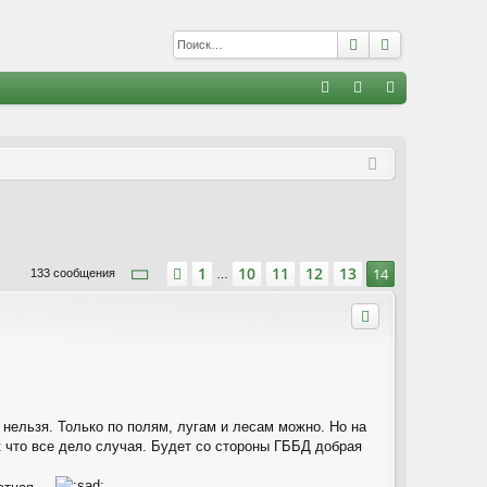
Поиск
Расширенны
С
FA
хо
е
г
Q
д
и
с
т
р
а
ц
и
я
Страница
14
из
14
1
10
11
12
13
Пред.
14
133 сообщения
…
 нельзя. Только по полям, лугам и лесам можно. Но на
к что все дело случая. Будет со стороны ГББД добрая