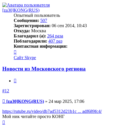
началу
[za30]KONG(RUS)
Опытный пользователь
Сообщения:
507
Зарегистрирован:
06 сен 2014, 10:43
Откуда:
Москва
Благодарил (а):
264 раза
Поблагодарили:
407 раз
Контактная информация:
Контактная
информация
Сайт
Skype
пользователя
[za30]KONG(RUS)
Новости из Московского региона
Цитата
#12
Сообщение
[za30]KONG(RUS)
»
24 мар 2025, 17:06
https://rutube.ru/video/db7ad5312d21b1c ... adf689fc4/
Мой ник читайте просто КОНГ
Вернуться
к