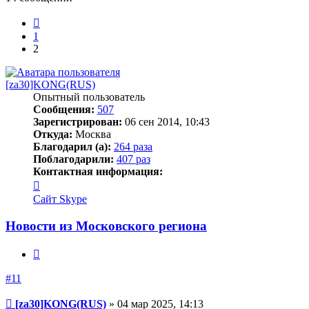
Пред.
1
2
[za30]KONG(RUS)
Опытный пользователь
Сообщения:
507
Зарегистрирован:
06 сен 2014, 10:43
Откуда:
Москва
Благодарил (а):
264 раза
Поблагодарили:
407 раз
Контактная информация:
Контактная
информация
Сайт
Skype
пользователя
[za30]KONG(RUS)
Новости из Московского региона
Цитата
#11
Сообщение
[za30]KONG(RUS)
»
04 мар 2025, 14:13