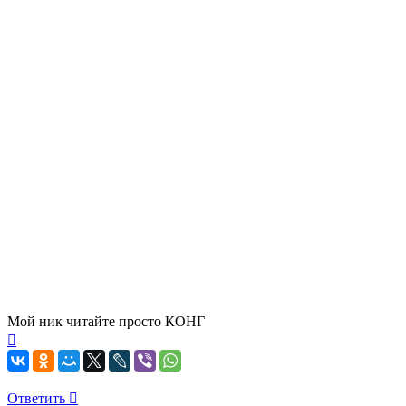
Мой ник читайте просто КОНГ
Вернуться
к
Ответить
началу
О
т
в
е
т
и
т
ь