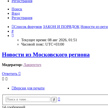
Р
е
г
и
с
т
р
а
ц
и
я
Поиск
Вход
Р
е
г
и
с
т
р
а
ц
и
я
Список форумов
ЗАКОН И ПОРЯДОК
Новости из рег
Поиск
Текущее время: 08 авг 2026, 01:51
Часовой пояс:
UTC+03:00
Новости из Московского региона
Модератор:
Лаврентич
Ответить
О
т
в
е
т
и
т
ь
Версия для печати
Расширенный
Поиск
поиск
14 сообщений