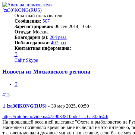
началу
[za30]KONG(RUS)
Опытный пользователь
Сообщения:
507
Зарегистрирован:
06 сен 2014, 10:43
Откуда:
Москва
Благодарил (а):
264 раза
Поблагодарили:
407 раз
Контактная информация:
Контактная
информация
Сайт
Skype
пользователя
[za30]KONG(RUS)
Новости из Московского региона
Цитата
#13
Сообщение
[za30]KONG(RUS)
»
30 мар 2025, 00:59
https://rutube.ru/video/a4729033810bdd1 ... 6ae02fe4d/
На прошедшей весенней выставке "Охота и рыболовство на Рус
Насколько позволяло время он мне выделил на это интервью, по
т.к. очень мешали духовые манки на выставке, если бы не моя 