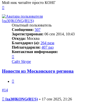
Мой ник читайте просто КОНГ
Вернуться
к
началу
[za30]KONG(RUS)
Опытный пользователь
Сообщения:
507
Зарегистрирован:
06 сен 2014, 10:43
Откуда:
Москва
Благодарил (а):
264 раза
Поблагодарили:
407 раз
Контактная информация:
Контактная
информация
Сайт
Skype
пользователя
[za30]KONG(RUS)
Новости из Московского региона
Цитата
#14
Сообщение
[za30]KONG(RUS)
»
17 сен 2025, 21:26