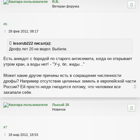
R.B.
у
н
у
Ветеран форума
и
т
е
ь
с
я
#6
к
С
28 фев 2012, 08:17
н
о
а
о
ч
lesorub222 писал(а):
б
а
Дрофу лет 20 не видел. Выбили.
щ
л
е
у
Есть анекдот с бородой по старого антисемита, когда он открывает
н
и
утром кран, а воды нет! - "У-у, бл, жиды..."
е
Может какие другие причины есть в сокращении численности
дрофы? Например отсутствие целинных земель в европейской части
России? Ей просто негде гнездится потому, что человеки все
е
захапали себе.
р
н
Лысый 26
у
Новичок
т
ь
с
я
#7
к
С
18 мар 2012, 18:53
н
о