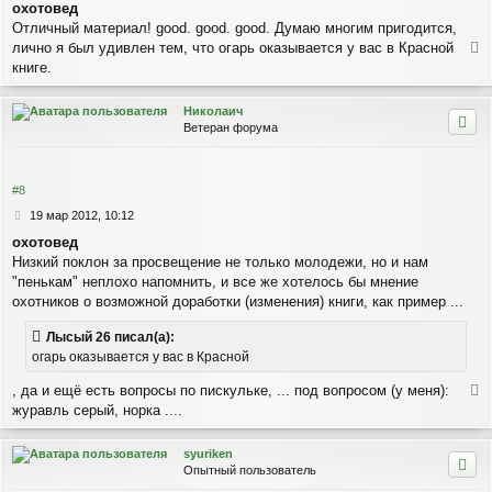
а
охотовед
о
ч
Отличный материал! good. good. good. Думаю многим пригодится,
б
а
щ
лично я был удивлен тем, что огарь оказывается у вас в Красной
л
е
е
книге.
у
н
р
и
н
Николаич
е
у
Ветеран форума
т
ь
с
я
#8
к
С
19 мар 2012, 10:12
н
о
а
охотовед
о
ч
Низкий поклон за просвещение не только молодежи, но и нам
б
а
щ
"пенькам" неплохо напомнить, и все же хотелось бы мнение
л
е
охотников о возможной доработки (изменения) книги, как пример ...
у
н
и
Лысый 26 писал(а):
е
огарь оказывается у вас в Красной
, да и ещё есть вопросы по пискульке, ... под вопросом (у меня):
е
журавль серый, норка ....
р
н
syuriken
у
Опытный пользователь
т