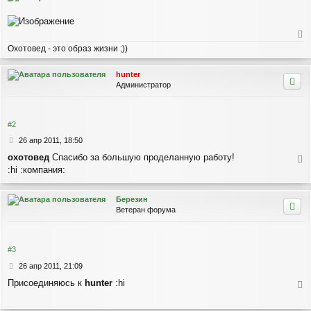
е
Охотовед - это образ жизни ;))
р
н
hunter
у
Администратор
т
ь
с
я
#2
к
С
26 апр 2011, 18:50
н
о
а
охотовед
Спасибо за большую проделанную работу!
о
ч
:hi :компания:
е
б
а
р
щ
л
е
н
Березин
у
н
у
Ветеран форума
и
т
е
ь
с
я
#3
к
С
26 апр 2011, 21:09
н
о
а
Присоединяюсь к
hunter
:hi
о
ч
е
б
а
р
щ