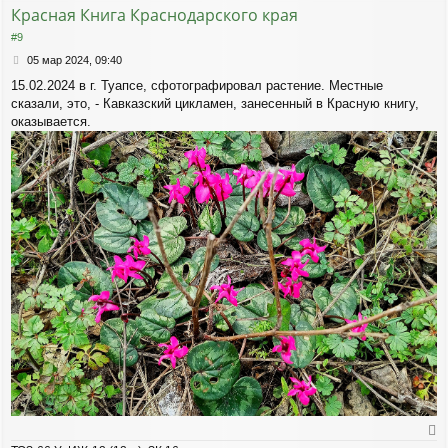
ь
Красная Книга Краснодарского края
с
я
#9
к
С
05 мар 2024, 09:40
н
о
а
15.02.2024 в г. Туапсе, сфотографировал растение. Местные
о
ч
сказали, это, - Кавказский цикламен, занесенный в Красную книгу,
б
а
щ
оказывается.
л
е
у
н
и
е
е