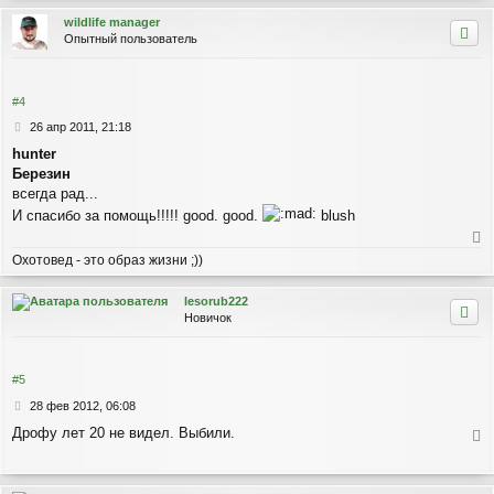
л
е
н
wildlife manager
у
н
у
Опытный пользователь
и
т
е
ь
с
я
#4
к
С
26 апр 2011, 21:18
н
о
а
hunter
о
ч
Березин
б
а
щ
всегда рад...
л
е
И спасибо за помощь!!!!! good. good.
blush
у
н
и
е
е
Охотовед - это образ жизни ;))
р
н
lesorub222
у
Новичок
т
ь
с
я
#5
к
С
28 фев 2012, 06:08
н
о
а
Дрофу лет 20 не видел. Выбили.
о
ч
е
б
а
р
щ
л
е
н