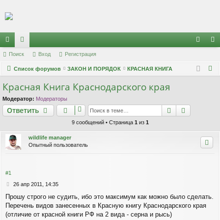
Регистрация
с
Поиск
ор
Вход
Р
е
г
и
с
т
р
а
ц
и
я
хо
е
г
П
ы
Список форумов
ум
ЗАКОН И ПОРЯДОК
КРАСНАЯ КНИГА
д
и
с
о
Красная Книга Краснодарского края
лк
ы
т
р
и
и
а
ц
Модератор:
Модераторы
с
Ответить
Поиск
Расшире
О
т
в
е
т
и
т
ь
к
и
я
9 сообщений • Страница
1
из
1
wildlife manager
Опытный пользователь
#1
С
26 апр 2011, 14:35
о
Прошу строго не судить, ибо это максимум как можно было сделать.
о
Перечень видов занесенных в Красную книгу Краснодарского края
б
щ
(отличие от красной книги РФ на 2 вида - серна и рысь)