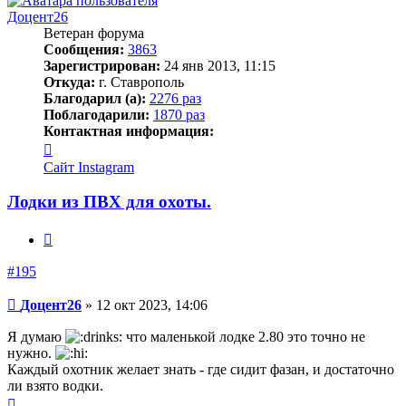
Доцент26
Ветеран форума
Сообщения:
3863
Зарегистрирован:
24 янв 2013, 11:15
Откуда:
г. Ставрополь
Благодарил (а):
2276 раз
Поблагодарили:
1870 раз
Контактная информация:
Контактная
информация
Сайт
Instagram
пользователя
Доцент26
Лодки из ПВХ для охоты.
Цитата
#195
Сообщение
Доцент26
»
12 окт 2023, 14:06
Я думаю
что маленькой лодке 2.80 это точно не
нужно.
Каждый охотник желает знать - где сидит фазан, и достаточно
ли взято водки.
Вернуться