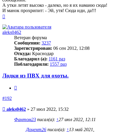
А утки летят высоко - далеко, но я их наманю сюда!
И манок прохрипит: - Эй, утя! Сюда иди, да!!!
Вернуться
к
началу
aleks0462
Ветеран форума
Сообщения:
3237
Зарегистрирован:
06 сен 2012, 12:08
Откуда:
Краснодар
Благодарил (а):
1161 раз
Поблагодарили:
1557 раз
Лодки из ПВХ для охоты.
Цитата
#192
Сообщение
aleks0462
»
27 июл 2022, 15:32
Фантом23
писал(а):
↑
27 июл 2022, 12:11
Доцент26
писал(а):
↑
13 май 2021,