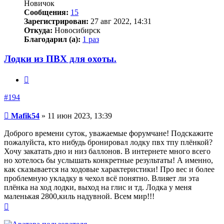
Новичок
Сообщения:
15
Зарегистрирован:
27 авг 2022, 14:31
Откуда:
Новосибирск
Благодарил (а):
1 раз
Лодки из ПВХ для охоты.
Цитата
#194
Сообщение
Mafik54
»
11 июн 2023, 13:39
Доброго времени суток, уважаемые форумчане! Подскажите
пожалуйста, кто нибудь бронировал лодку пвх тпу плёнкой?
Хочу закатать дно и низ баллонов. В интернете много всего
но хотелось бы услышать конкретные результаты! А именно,
как сказывается на ходовые характеристики! Про вес и более
проблемную укладку в чехол всё понятно. Влияет ли эта
плёнка на ход лодки, выход на глис и тд. Лодка у меня
маленькая 2800,киль надувной. Всем мир!!!
Вернуться
к
началу