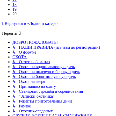
18
19
20
Вернуться в «Лодки и катера»
Перейти
ДОБРО ПОЖАЛОВАТЬ!
↳ НАШИ ПРАВИЛА (изучаем до регистрации)
↳ О форуме
ОХОТА
↳ Отчеты об охотах
↳ Охота на водоплавающую дичь
↳ Охота на полевую и боровую дичь
↳ Охота на болотно-луговую дичь
↳ Охота на зверя
↳ Приглашаю на охоту
↳ Стендовая стрельба и соревнования
↳ "Записки охотника"
↳ Рецепты приготовления дичи
↳ Разное
↳ Охотник-следопыт
ОРУЖИЕ, БОЕПРИПАСЫ, СНАРЯЖЕНИЕ