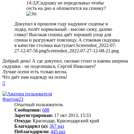
14:32
Сидушку не переделывал чтобы
сесть на дно и облокотится на спинку?
Докупил в прошлом году надувное сиденье в
лодку, полёт нормальный - высоко сижу, далеко
гляжу! Высокая спинка даёт хороший упор для
спины и разгружает поясницу. А стоковая сидушка
в качестве столика выступает.Screenshot_2022-07-
27-12-07-56.pngScreenshot_2022-07-27-12-08-21.png
Добрый день! А где докупил, сколько стоит и какова ширина
сидушки - не поделишься, Сергей Николаич?
Лучше осени есть только весна,
Что даёт нам надежду на осень!
Вернуться
к
началу
Фантом23
Опытный пользователь
Сообщения:
688
Зарегистрирован:
17 окт 2013, 15:33
Откуда:
Краснодар, Краснодарский край
Благодарил (а):
367 раз
Поблагодарили:
445 раз