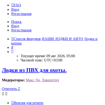
FAQ
Вход
Р
е
г
и
с
т
р
а
ц
и
я
Поиск
Вход
Р
е
г
и
с
т
р
а
ц
и
я
Список форумов
НАШИ ЛОДКИ И АВТО
Лодки и
катера
Поиск
Текущее время: 09 авг 2026, 05:00
Часовой пояс:
UTC+03:00
Лодки из ПВХ для охоты.
Модераторы:
Макс Дн
,
Лаврентич
Ответить
О
т
в
е
т
и
т
ь
Версия для печати