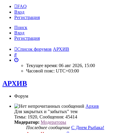
FAQ
Вход
Р
е
г
и
с
т
р
а
ц
и
я
Поиск
Вход
Р
е
г
и
с
т
р
а
ц
и
я
Список форумов
АРХИВ
Поиск
Текущее время: 06 авг 2026, 15:00
Часовой пояс:
UTC+03:00
АРХИВ
Форум
Архив
Для закрытых и "забытых" тем
Темы
:
1920
,
Сообщения
:
45414
Модератор:
Модераторы
Последнее сообщение
С Днем Рыбака!
Перейти