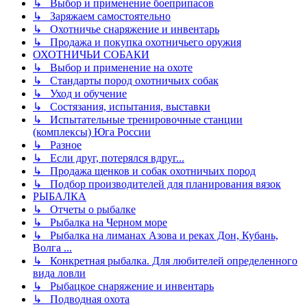
↳ Выбор и применение боеприпасов
↳ Заряжаем самостоятельно
↳ Охотничье снаряжение и инвентарь
↳ Продажа и покупка охотничьего оружия
ОХОТНИЧЬИ СОБАКИ
↳ Выбор и применение на охоте
↳ Стандарты пород охотничьих собак
↳ Уход и обучение
↳ Состязания, испытания, выставки
↳ Испытательные тренировочные станции
(комплексы) Юга России
↳ Разное
↳ Если друг, потерялся вдруг...
↳ Продажа щенков и собак охотничьих пород
↳ Подбор производителей для планирования вязок
РЫБАЛКА
↳ Отчеты о рыбалке
↳ Рыбалка на Черном море
↳ Рыбалка на лиманах Азова и реках Дон, Кубань,
Волга ...
↳ Конкретная рыбалка. Для любителей определенного
вида ловли
↳ Рыбацкое снаряжение и инвентарь
↳ Подводная охота