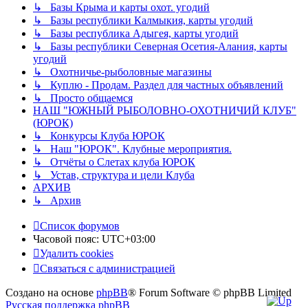
↳ Базы Крыма и карты охот. угодий
↳ Базы республики Калмыкия, карты угодий
↳ Базы республика Адыгея, карты угодий
↳ Базы республики Северная Осетия-Алания, карты
угодий
↳ Охотничье-рыболовные магазины
↳ Куплю - Продам. Раздел для частных объявлений
↳ Просто общаемся
НАШ "ЮЖНЫЙ РЫБОЛОВНО-ОХОТНИЧИЙ КЛУБ"
(ЮРОК)
↳ Конкурсы Клуба ЮРОК
↳ Наш "ЮРОК". Клубные мероприятия.
↳ Отчёты о Слетах клуба ЮРОК
↳ Устав, структура и цели Клуба
АРХИВ
↳ Архив
Список форумов
Часовой пояс:
UTC+03:00
Удалить cookies
Связаться
С
в
я
з
а
т
ь
с
я
с
а
д
м
и
н
и
с
т
р
а
ц
и
е
й
с
Создано на основе
phpBB
® Forum Software © phpBB Limited
администрацией
Русская поддержка phpBB