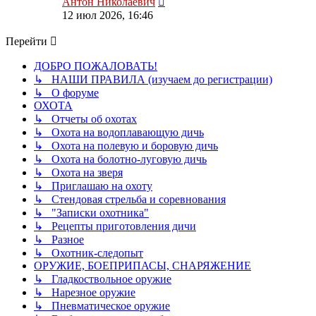
Антон Николаевич
к
12 июл 2026, 16:46
последнему
сообщению
Перейти
ДОБРО ПОЖАЛОВАТЬ!
↳ НАШИ ПРАВИЛА (изучаем до регистрации)
↳ О форуме
ОХОТА
↳ Отчеты об охотах
↳ Охота на водоплавающую дичь
↳ Охота на полевую и боровую дичь
↳ Охота на болотно-луговую дичь
↳ Охота на зверя
↳ Приглашаю на охоту
↳ Стендовая стрельба и соревнования
↳ "Записки охотника"
↳ Рецепты приготовления дичи
↳ Разное
↳ Охотник-следопыт
ОРУЖИЕ, БОЕПРИПАСЫ, СНАРЯЖЕНИЕ
↳ Гладкоствольное оружие
↳ Нарезное оружие
↳ Пневматическое оружие