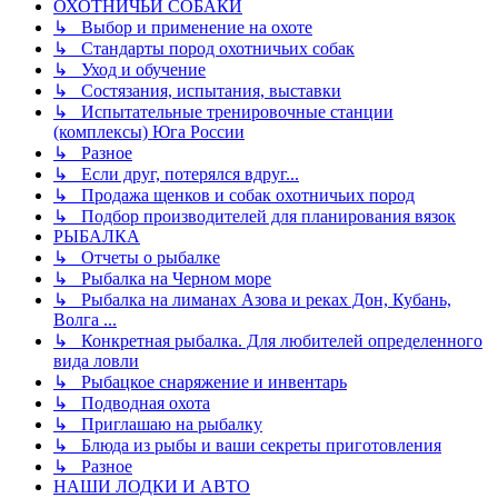
ОХОТНИЧЬИ СОБАКИ
↳ Выбор и применение на охоте
↳ Стандарты пород охотничьих собак
↳ Уход и обучение
↳ Состязания, испытания, выставки
↳ Испытательные тренировочные станции
(комплексы) Юга России
↳ Разное
↳ Если друг, потерялся вдруг...
↳ Продажа щенков и собак охотничьих пород
↳ Подбор производителей для планирования вязок
РЫБАЛКА
↳ Отчеты о рыбалке
↳ Рыбалка на Черном море
↳ Рыбалка на лиманах Азова и реках Дон, Кубань,
Волга ...
↳ Конкретная рыбалка. Для любителей определенного
вида ловли
↳ Рыбацкое снаряжение и инвентарь
↳ Подводная охота
↳ Приглашаю на рыбалку
↳ Блюда из рыбы и ваши секреты приготовления
↳ Разное
НАШИ ЛОДКИ И АВТО