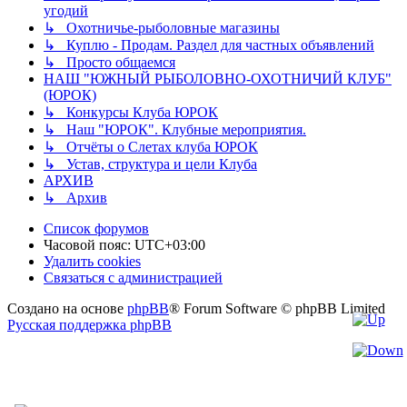
угодий
↳ Охотничье-рыболовные магазины
↳ Куплю - Продам. Раздел для частных объявлений
↳ Просто общаемся
НАШ "ЮЖНЫЙ РЫБОЛОВНО-ОХОТНИЧИЙ КЛУБ"
(ЮРОК)
↳ Конкурсы Клуба ЮРОК
↳ Наш "ЮРОК". Клубные мероприятия.
↳ Отчёты о Слетах клуба ЮРОК
↳ Устав, структура и цели Клуба
АРХИВ
↳ Архив
Список форумов
Часовой пояс:
UTC+03:00
Удалить cookies
Связаться
С
в
я
з
а
т
ь
с
я
с
а
д
м
и
н
и
с
т
р
а
ц
и
е
й
с
Создано на основе
phpBB
® Forum Software © phpBB Limited
администрацией
Русская поддержка phpBB