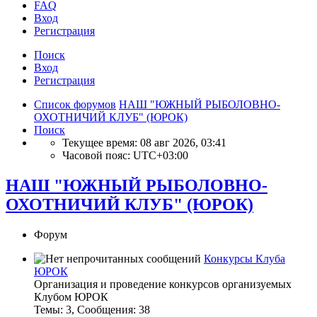
FAQ
Вход
Р
е
г
и
с
т
р
а
ц
и
я
Поиск
Вход
Р
е
г
и
с
т
р
а
ц
и
я
Список форумов
НАШ "ЮЖНЫЙ РЫБОЛОВНО-
ОХОТНИЧИЙ КЛУБ" (ЮРОК)
Поиск
Текущее время: 08 авг 2026, 03:41
Часовой пояс:
UTC+03:00
НАШ "ЮЖНЫЙ РЫБОЛОВНО-
ОХОТНИЧИЙ КЛУБ" (ЮРОК)
Форум
Конкурсы Клуба
ЮРОК
Организация и проведение конкурсов организуемых
Клубом ЮРОК
Темы
:
3
,
Сообщения
:
38