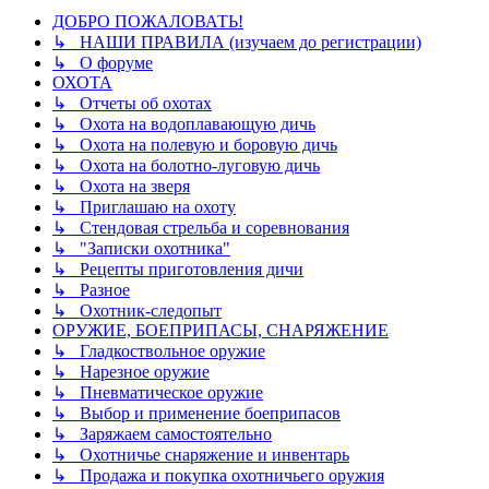
ДОБРО ПОЖАЛОВАТЬ!
↳ НАШИ ПРАВИЛА (изучаем до регистрации)
↳ О форуме
ОХОТА
↳ Отчеты об охотах
↳ Охота на водоплавающую дичь
↳ Охота на полевую и боровую дичь
↳ Охота на болотно-луговую дичь
↳ Охота на зверя
↳ Приглашаю на охоту
↳ Стендовая стрельба и соревнования
↳ "Записки охотника"
↳ Рецепты приготовления дичи
↳ Разное
↳ Охотник-следопыт
ОРУЖИЕ, БОЕПРИПАСЫ, СНАРЯЖЕНИЕ
↳ Гладкоствольное оружие
↳ Нарезное оружие
↳ Пневматическое оружие
↳ Выбор и применение боеприпасов
↳ Заряжаем самостоятельно
↳ Охотничье снаряжение и инвентарь
↳ Продажа и покупка охотничьего оружия