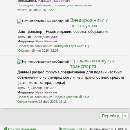
Модераторы:
Макс Дн
,
Лаврентич
Последнее сообщение:
Болотоход на электротяге
wadlen
, 01 авг 2026, 06:29
Внедорожники и
легковушки
Ваш транспорт. Рекомендации, советы, обсуждения.
Темы
:
48
,
Сообщения
:
8306
Модератор:
Иван Иваныч
Последнее сообщение:
Мотоциклы для охоты.
Южанин
, 19 янв 2026, 22:05
Продажа и покупка
транспорта
Данный раздел форума предназначен для подачи частных
объявлений о купле-продаже личных транспортных средств
(авто, мото, катера, лодки).
Темы
:
7
,
Сообщения
:
26
Модератор:
Иван Иваныч
Последнее сообщение:
Продаю кроссовый КТМ
Орлов Артем
, 25 фев 2025, 16:11
Перейти
Связаться с
Список форумов
Удалить cookies
Часовой пояс:
UTC+03:00