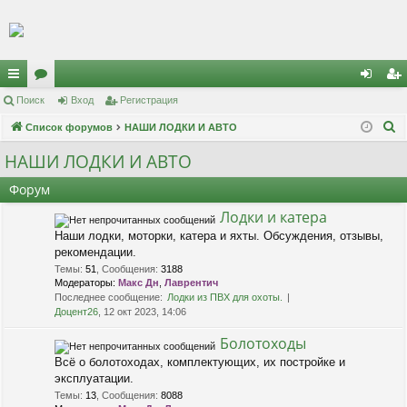
Регистрация
с
Поиск
ор
Вход
Р
е
г
и
с
т
р
а
ц
и
я
хо
е
г
П
ы
Список форумов
ум
НАШИ ЛОДКИ И АВТО
д
и
с
о
лк
ы
т
р
НАШИ ЛОДКИ И АВТО
и
и
а
ц
Форум
с
к
и
я
Лодки и катера
Наши лодки, моторки, катера и яхты. Обсуждения, отзывы,
рекомендации.
Темы
:
51
,
Сообщения
:
3188
Модераторы:
Макс Дн
,
Лаврентич
Последнее сообщение:
Лодки из ПВХ для охоты.
Доцент26
, 12 окт 2023, 14:06
Болотоходы
Всё о болотоходах, комплектующих, их постройке и
эксплуатации.
Темы
:
13
,
Сообщения
:
8088