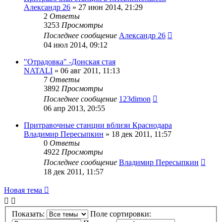
Александр 26
» 27 июн 2014, 21:29
2
Ответы
3253
Просмотры
Последнее сообщение
Александр 26
04 июл 2014, 09:12
"Отрадовка" -Донская стая
NATALI
» 06 авг 2011, 11:13
7
Ответы
3892
Просмотры
Последнее сообщение
123dimon
06 апр 2013, 20:55
Притравочные станции вблизи Краснодара
Владимир Пересыпкин
» 18 дек 2011, 11:57
0
Ответы
4922
Просмотры
Последнее сообщение
Владимир Пересыпкин
18 дек 2011, 11:57
Новая
Н
о
в
а
я
т
е
м
а
тема
Показать:
Поле сортировки: