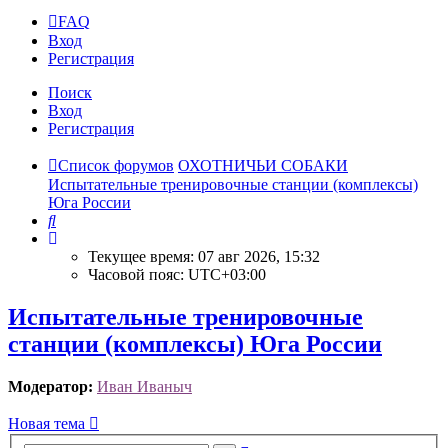
FAQ
Вход
Р
е
г
и
с
т
р
а
ц
и
я
Поиск
Вход
Р
е
г
и
с
т
р
а
ц
и
я
Список форумов
ОХОТНИЧЬИ СОБАКИ
Испытательные тренировочные станции (комплексы)
Юга России
Поиск
Текущее время: 07 авг 2026, 15:32
Часовой пояс:
UTC+03:00
Испытательные тренировочные
станции (комплексы) Юга России
Модератор:
Иван Иваныч
Новая
Н
о
в
а
я
т
е
м
а
тема