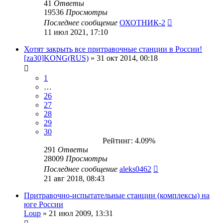
41
Ответы
19536
Просмотры
Последнее сообщение
ОХОТНИК-2
11 июл 2021, 17:10
Хотят закрыть все притравочные станции в России!
[za30]KONG(RUS)
» 31 окт 2014, 00:18
1
…
26
27
28
29
30
Рейтинг: 4.09%
291
Ответы
28009
Просмотры
Последнее сообщение
aleks0462
21 авг 2018, 08:43
Притравочно-испытательные станции (комплексы) на
юге России
Loup
» 21 июл 2009, 13:31