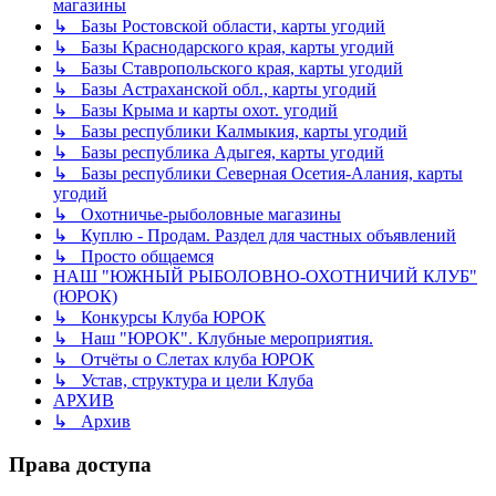
магазины
↳ Базы Ростовской области, карты угодий
↳ Базы Краснодарского края, карты угодий
↳ Базы Ставропольского края, карты угодий
↳ Базы Астраханской обл., карты угодий
↳ Базы Крыма и карты охот. угодий
↳ Базы республики Калмыкия, карты угодий
↳ Базы республика Адыгея, карты угодий
↳ Базы республики Северная Осетия-Алания, карты
угодий
↳ Охотничье-рыболовные магазины
↳ Куплю - Продам. Раздел для частных объявлений
↳ Просто общаемся
НАШ "ЮЖНЫЙ РЫБОЛОВНО-ОХОТНИЧИЙ КЛУБ"
(ЮРОК)
↳ Конкурсы Клуба ЮРОК
↳ Наш "ЮРОК". Клубные мероприятия.
↳ Отчёты о Слетах клуба ЮРОК
↳ Устав, структура и цели Клуба
АРХИВ
↳ Архив
Права доступа