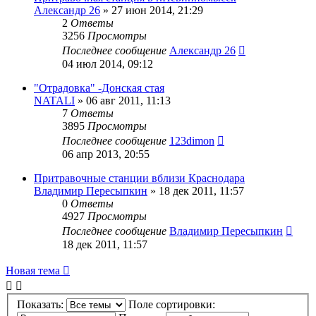
Александр 26
» 27 июн 2014, 21:29
2
Ответы
3256
Просмотры
Последнее сообщение
Александр 26
04 июл 2014, 09:12
"Отрадовка" -Донская стая
NATALI
» 06 авг 2011, 11:13
7
Ответы
3895
Просмотры
Последнее сообщение
123dimon
06 апр 2013, 20:55
Притравочные станции вблизи Краснодара
Владимир Пересыпкин
» 18 дек 2011, 11:57
0
Ответы
4927
Просмотры
Последнее сообщение
Владимир Пересыпкин
18 дек 2011, 11:57
Новая
Н
о
в
а
я
т
е
м
а
тема
Показать:
Поле сортировки: