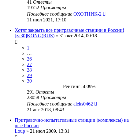
41
Ответы
19552
Просмотры
Последнее сообщение
ОХОТНИК-2
11 июл 2021, 17:10
Хотят закрыть все притравочные станции в России!
[za30]KONG(RUS)
» 31 окт 2014, 00:18
1
…
26
27
28
29
30
Рейтинг: 4.09%
291
Ответы
28058
Просмотры
Последнее сообщение
aleks0462
21 авг 2018, 08:43
Притравочно-испытательные станции (комплексы) на
юге России
Loup
» 21 июл 2009, 13:31