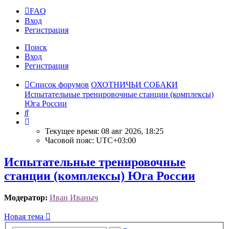
FAQ
Вход
Р
е
г
и
с
т
р
а
ц
и
я
Поиск
Вход
Р
е
г
и
с
т
р
а
ц
и
я
Список форумов
ОХОТНИЧЬИ СОБАКИ
Испытательные тренировочные станции (комплексы)
Юга России
Поиск
Текущее время: 08 авг 2026, 18:25
Часовой пояс:
UTC+03:00
Испытательные тренировочные
станции (комплексы) Юга России
Модератор:
Иван Иваныч
Новая
Н
о
в
а
я
т
е
м
а
тема