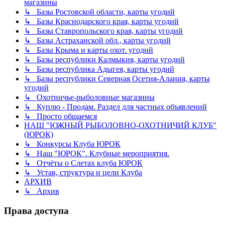
магазины
↳ Базы Ростовской области, карты угодий
↳ Базы Краснодарского края, карты угодий
↳ Базы Ставропольского края, карты угодий
↳ Базы Астраханской обл., карты угодий
↳ Базы Крыма и карты охот. угодий
↳ Базы республики Калмыкия, карты угодий
↳ Базы республика Адыгея, карты угодий
↳ Базы республики Северная Осетия-Алания, карты
угодий
↳ Охотничье-рыболовные магазины
↳ Куплю - Продам. Раздел для частных объявлений
↳ Просто общаемся
НАШ "ЮЖНЫЙ РЫБОЛОВНО-ОХОТНИЧИЙ КЛУБ"
(ЮРОК)
↳ Конкурсы Клуба ЮРОК
↳ Наш "ЮРОК". Клубные мероприятия.
↳ Отчёты о Слетах клуба ЮРОК
↳ Устав, структура и цели Клуба
АРХИВ
↳ Архив
Права доступа