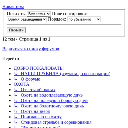
Новая
Н
о
в
а
я
т
е
м
а
тема
Показать:
Поле сортировки:
Порядок:
12 тем • Страница
1
из
1
Вернуться к списку форумов
Перейти
ДОБРО ПОЖАЛОВАТЬ!
↳ НАШИ ПРАВИЛА (изучаем до регистрации)
↳ О форуме
ОХОТА
↳ Отчеты об охотах
↳ Охота на водоплавающую дичь
↳ Охота на полевую и боровую дичь
↳ Охота на болотно-луговую дичь
↳ Охота на зверя
↳ Приглашаю на охоту
↳ Стендовая стрельба и соревнования
↳ "Записки охотника"