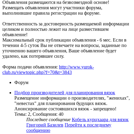
Объявления размещаются на безвозмездной основе!
Размещать объявления могут участники форума,
выполнившие правила регистрации на форуме.
Ответственность за достоверность размещаемой информации
целиком и полностью лежит на лице разместившем
объявление!
Максимальный срок публикации объявления - 6 мес. Если в
течении 4-5 суток Вы не отвечаете на вопросы, заданные по
уточнению вашего объявления, Ваше объявление будет
удалено, как потерявшее силу.
Форма подачи объявления:
http://www.yurok-
club.ru/viewtopic.php?f=70&t=3843
Форум
Подбор производителей для планирования вязок
Размещение информации о производителях, "женихах",
"невестах" для планирования будущих вязок.
Анонсирование состоявшихся вязок - запрещено!
Темы
:
2
,
Сообщения
:
40
Последнее сообщение
Кобель курцхаара для вязок
Григорий Базилев
Перейти к последнему
сообщению