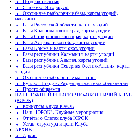
↳ Поздравительная
↳ Я помню! Я горжусь!
↳ Охотничье-рыболовные базы, карты угодий,
магазины
↳ Базы Ростовской области, карты угодий
↳ Базы Краснодарского края, карты угодий
↳ Базы Ставропольского края, карты угодий
↳ Базы Астраханской обл., карты угодий
↳ Базы Крыма и карты охот. угодий
↳ Базы республики Калмыкия, карты угодий
↳ Базы республика Адыгея, карты угодий
↳ Базы республики Северная Осетия-Алания, карты
угодий
↳ Охотничье-рыболовные магазины
↳ Куплю - Продам. Раздел для частных объявлений
↳ Просто общаемся
НАШ "ЮЖНЫЙ РЫБОЛОВНО-ОХОТНИЧИЙ КЛУБ"
(ЮРОК)
↳ Конкурсы Клуба ЮРОК
↳ Наш "ЮРОК". Клубные мероприятия.
↳ Отчёты о Слетах клуба ЮРОК
↳ Устав, структура и цели Клуба
АРХИВ
↳ Архив