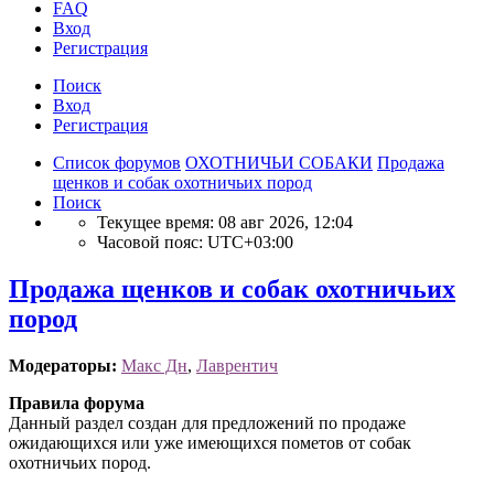
FAQ
Вход
Р
е
г
и
с
т
р
а
ц
и
я
Поиск
Вход
Р
е
г
и
с
т
р
а
ц
и
я
Список форумов
ОХОТНИЧЬИ СОБАКИ
Продажа
щенков и собак охотничьих пород
Поиск
Текущее время: 08 авг 2026, 12:04
Часовой пояс:
UTC+03:00
Продажа щенков и собак охотничьих
пород
Модераторы:
Макс Дн
,
Лаврентич
Правила форума
Данный раздел создан для предложений по продаже
ожидающихся или уже имеющихся пометов от собак
охотничьих пород.