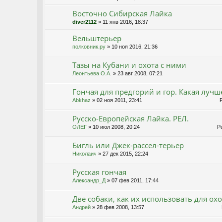
Восточно Сибирская Лайка
diver2112
» 11 янв 2016, 18:37
Вельштерьер
полковник.ру
» 10 ноя 2016, 21:36
Тазы на Кубани и охота с ними
Леонтьева О.А.
» 23 авг 2008, 07:21
Гончая для предгорий и гор. Какая лучш
Abkhaz
» 02 ноя 2011, 23:41
Р
Русско-Европейская Лайка. РЕЛ.
ОЛЕГ
» 10 июл 2008, 20:24
Ре
Бигль или Джек-рассел-терьер
Николаич
» 27 дек 2015, 22:24
Русская гончая
Александр_Д
» 07 фев 2011, 17:44
Две собаки, как их использовать для ох
Андрей
» 28 фев 2008, 13:57
Р