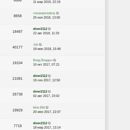
6666
11 мар 2019, 22:19
romanperederiy
8658
25 ноя 2018, 13:00
diver2112
18487
22 авг 2018, 11:33
Juk
40177
18 июн 2018, 15:48
Влад Владыч
19104
10 окт 2017, 07:21
diver2112
21081
19 сен 2017, 12:50
diver2112
26738
02 авг 2017, 23:02
leha 656
19929
20 июн 2017, 22:07
diver2112
7718
18 мар 2017, 13:14