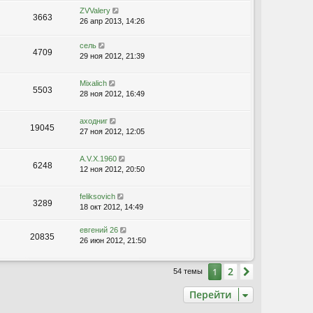
ZVValery
3663
26 апр 2013, 14:26
сель
4709
29 ноя 2012, 21:39
Mixalich
5503
28 ноя 2012, 16:49
аходниг
19045
27 ноя 2012, 12:05
A.V.X.1960
6248
12 ноя 2012, 20:50
feliksovich
3289
18 окт 2012, 14:49
евгений 26
20835
26 июн 2012, 21:50
2
1
След.
54 темы
Перейти