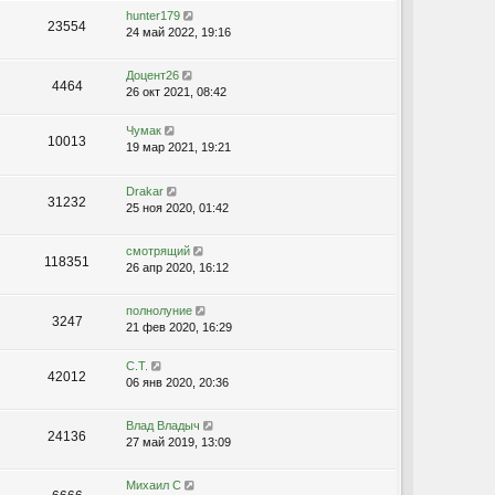
hunter179
23554
24 май 2022, 19:16
Доцент26
4464
26 окт 2021, 08:42
Чумак
10013
19 мар 2021, 19:21
Drakar
31232
25 ноя 2020, 01:42
смотрящий
118351
26 апр 2020, 16:12
полнолуние
3247
21 фев 2020, 16:29
С.Т.
42012
06 янв 2020, 20:36
Влад Владыч
24136
27 май 2019, 13:09
Михаил С