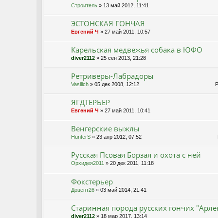
Строитель
» 13 май 2012, 11:41
ЭСТОНСКАЯ ГОНЧАЯ
Евгений Ч
» 27 май 2011, 10:57
Карельская медвежья собака в ЮФО
diver2112
» 25 сен 2013, 21:28
Ретриверы-Лабрадоры
Vasilich
» 05 дек 2008, 12:12
Ре
ЯГДТЕРЬЕР
Евгений Ч
» 27 май 2011, 10:41
Венгерские выжлы
HunterS
» 23 апр 2012, 07:52
Р
Русская Псовая Борзая и охота с ней
Орхидея2011
» 20 дек 2011, 11:18
Фокстерьер
Доцент26
» 03 май 2014, 21:41
Старинная порода русских гончих "Арле
diver2112
» 18 мар 2017, 13:14