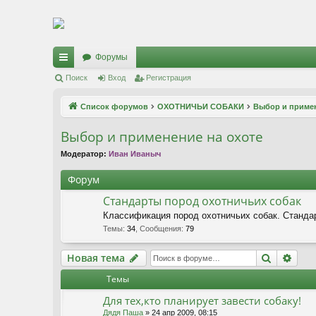
Регистрация
Форумы
с
Поиск
Вход
Р
е
г
и
с
т
р
а
ц
и
я
ы
Список форумов
ОХОТНИЧЬИ СОБАКИ
Выбор и примен
лк
Выбор и применение на охоте
и
Модератор:
Иван Иваныч
Форум
Стандарты пород охотничьих собак
Классификация пород охотничьих собак. Станда
Темы
:
34
,
Сообщения
:
79
Новая тема
Поиск
Рас
Н
о
в
а
я
т
е
м
а
Темы
Для тех,кто планирует завести собаку!
Дядя Паша
» 24 апр 2009, 08:15