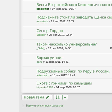
Вести Всероссийского Кинологического 
Inspektor
» 07 мар 2013, 09:07
Подскажите стоит ли заводить щенка се
astsaturn
» 21 авг 2012, 17:53
Сеттер-Гордон
Mixalich
» 26 ноя 2012, 22:24
Такса- насколько универсальна?
_SaM_
» 13 сен 2009, 14:55
Ре
Борзая уиппет
сель
» 13 ноя 2011, 14:43
Подружейные собаки по перу в России.
feliksovich
» 18 окт 2012, 14:49
Охота с гончими по камышам
kirpenko1983
» 04 мар 2008, 20:57
Новая тема
Н
о
в
а
я
т
е
м
а
Вернуться к списку форумов