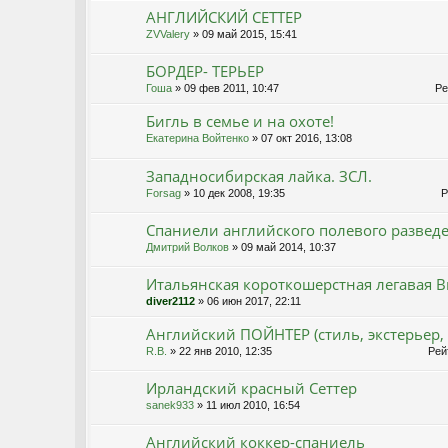
АНГЛИЙСКИЙ СЕТТЕР
ZVValery
» 09 май 2015, 15:41
БОРДЕР- ТЕРЬЕР
Гоша
» 09 фев 2011, 10:47
Рей
Бигль в семье и на охоте!
Екатерина Войтенко
» 07 окт 2016, 13:08
Западносибирская лайка. ЗСЛ.
Forsag
» 10 дек 2008, 19:35
Ре
Спаниели английского полевого развед
Дмитрий Волков
» 09 май 2014, 10:37
Итальянская короткошерстная легавая Bra
diver2112
» 06 июн 2017, 22:11
Английский ПОЙНТЕР (стиль, экстерьер, 
R.B.
» 22 янв 2010, 12:35
Рейт
Ирландский красный Сеттер
sanek933
» 11 июл 2010, 16:54
Английский коккер-спаниель