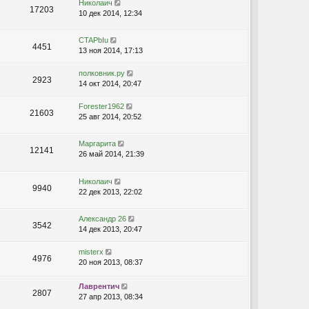
Николаич
17203
10 дек 2014, 12:34
CTAPbIu
4451
13 ноя 2014, 17:13
полковник.ру
2923
14 окт 2014, 20:47
Forester1962
21603
25 авг 2014, 20:52
Маргарита
12141
26 май 2014, 21:39
Николаич
9940
22 дек 2013, 22:02
Александр 26
3542
14 дек 2013, 20:47
misterx
4976
20 ноя 2013, 08:37
Лаврентич
2807
27 апр 2013, 08:34