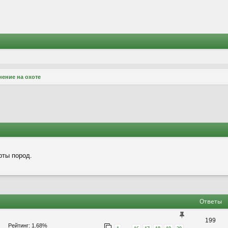
ение на охоте
рты пород.
ширенный поиск
Ответы
199
Рейтинг: 1.68%