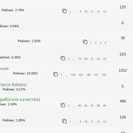
125
Рейтинг: 2.79%
1
9
10
11
12
13
…
6
тинг: 0.04%
36
Рейтинг: 1.55%
1
2
3
4
223
йтинг: 0.35%
1
19
20
21
22
23
…
ения
1312
Рейтинг: 24.65%
1
128
129
130
131
132
…
cco Italiano
5
Рейтинг: 0.17%
рабочие качества)
486
инг: 1.04%
1
45
46
47
48
49
…
126
Рейтинг: 1.85%
1
9
10
11
12
13
…