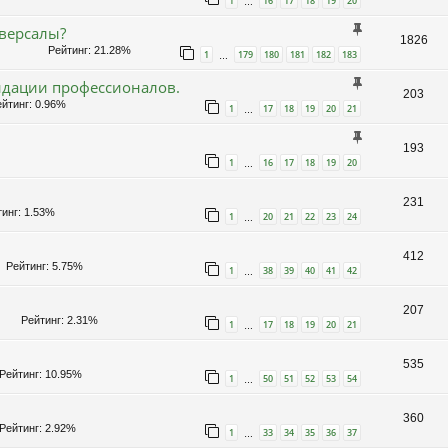
1
16
17
18
19
20
…
иверсалы?
1826
Рейтинг: 21.28%
1
179
180
181
182
183
…
ндации профессионалов.
203
йтинг: 0.96%
1
17
18
19
20
21
…
193
1
16
17
18
19
20
…
231
инг: 1.53%
1
20
21
22
23
24
…
412
Рейтинг: 5.75%
1
38
39
40
41
42
…
207
Рейтинг: 2.31%
1
17
18
19
20
21
…
535
ейтинг: 10.95%
1
50
51
52
53
54
…
360
ейтинг: 2.92%
1
33
34
35
36
37
…