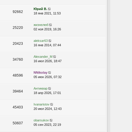
л
е
Юрий В.
92662
д
18 янв 2021, 11:53
н
е
жизнелюб
м
25220
02 ноя 2019, 16:26
у
с
о
aleksar63
20423
о
16 янв 2014, 07:44
б
щ
Alexander_M
е
34760
16 июл 2026, 18:47
н
и
ю
NNikolay
48596
05 июн 2026, 07:32
Антиквар
39464
18 апр 2026, 17:01
Ivanaristov
45403
20 июл 2024, 12:43
obarsukov
50607
05 сен 2023, 22:19