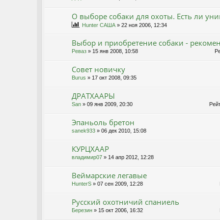
О выборе собаки для охоты. Есть ли ун
Hunter САША
» 22 ноя 2006, 12:34
Выбор и приобретение собаки - рекоме
Реваз
» 15 янв 2008, 10:58
Ре
Совет новичку
Burus
» 17 окт 2008, 09:35
ДРАТХААРЫ
San
» 09 янв 2009, 20:30
Рейт
Эпаньоль бретон
sanek933
» 06 дек 2010, 15:08
КУРЦХААР
владимир07
» 14 апр 2012, 12:28
Веймарские легавые
HunterS
» 07 сен 2009, 12:28
Р
Русский охотничий спаниель
Березин
» 15 окт 2006, 16:32
Р