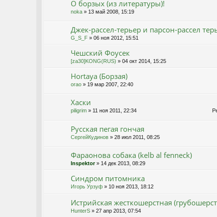
О борзых (из литературы)!
noka
» 13 май 2008, 15:19
Джек-рассел-терьер и парсон-рассел тер
G_S_F
» 06 ноя 2012, 15:51
Чешский Фоусек
[za30]KONG(RUS)
» 04 окт 2014, 15:25
Hortaya (Борзая)
orao
» 19 мар 2007, 22:40
Хаски
piligrim
» 11 ноя 2011, 22:34
Ре
Русская пегая гончая
СергейКудинов
» 28 июл 2011, 08:25
Фараонова собака (kelb al fenneck)
Inspektor
» 14 дек 2013, 08:29
Синдром питомника
Игорь Урзуф
» 10 ноя 2013, 18:12
Истрийская жесткошерстная (грубошерст
HunterS
» 27 апр 2013, 07:54