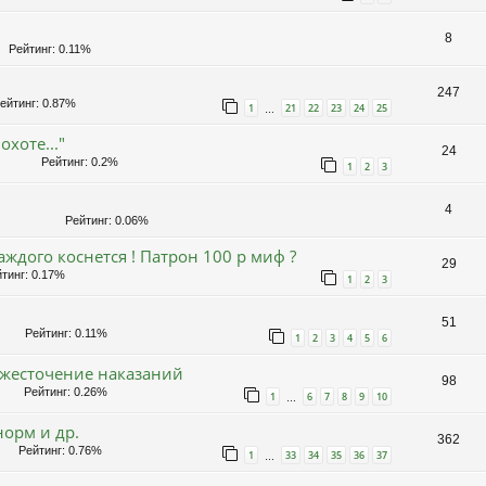
8
Рейтинг: 0.11%
247
йтинг: 0.87%
1
21
22
23
24
25
…
хоте..."
24
Рейтинг: 0.2%
1
2
3
4
Рейтинг: 0.06%
аждого коснется ! Патрон 100 р миф ?
29
тинг: 0.17%
1
2
3
51
Рейтинг: 0.11%
1
2
3
4
5
6
 ужесточение наказаний
98
Рейтинг: 0.26%
1
6
7
8
9
10
…
орм и др.
362
Рейтинг: 0.76%
1
33
34
35
36
37
…