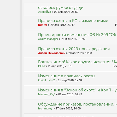
осталось ружье от дяди
Андрей78
» 02 апр 2024, 23:50
Правила охоты в РФ с изменениями
hunter
» 29 дек 2012, 23:49
Ре
Проектировки изменения ФЗ № 209 "Об о
wildlife manager
» 21 июн 2017, 19:52
Правила охоты 2023 новая редакция
Антон Николаевич
» 20 авг 2023, 11:58
Важная инфо! Какое оружие исчезнет ! К
DUM
» 11 апр 2023, 21:51
Рей
Изменение в правилах охоты.
ОХОТНИК-2
» 15 апр 2016, 12:34
Изменения в "Закон об охоте" и КоАП -
Михаил_РнД
» 01 авг 2013, 09:43
Обсуждение приказов, постановлений, н
fso_andrey
» 17 фев 2013, 14:09