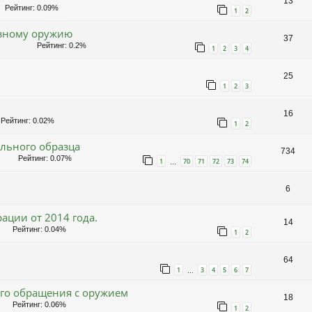
13
Рейтинг: 0.09%
1
2
езному оружию
37
Рейтинг: 0.2%
1
2
3
4
25
1
2
3
16
Рейтинг: 0.02%
1
2
льного образца
734
Рейтинг: 0.07%
1
70
71
72
73
74
…
6
ации от 2014 года.
14
Рейтинг: 0.04%
1
2
64
1
3
4
5
6
7
…
ого обращения с оружием
18
Рейтинг: 0.06%
1
2