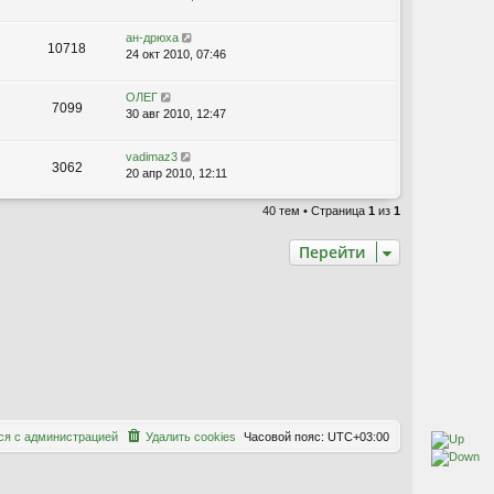
ан-дрюха
10718
24 окт 2010, 07:46
ОЛЕГ
7099
30 авг 2010, 12:47
vadimaz3
3062
20 апр 2010, 12:11
40 тем • Страница
1
из
1
Перейти
с
я
с
а
д
м
и
н
и
с
т
р
а
ц
и
е
й
Удалить cookies
Часовой пояс:
UTC+03:00