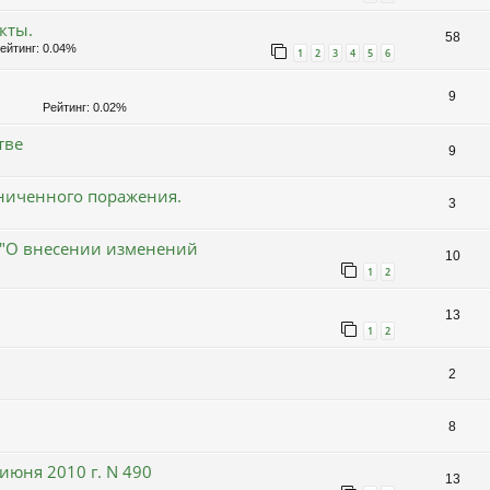
кты.
58
йтинг: 0.04%
1
2
3
4
5
6
9
Рейтинг: 0.02%
тве
9
аниченного поражения.
3
6 "О внесении изменений
10
1
2
13
1
2
2
8
июня 2010 г. N 490
13