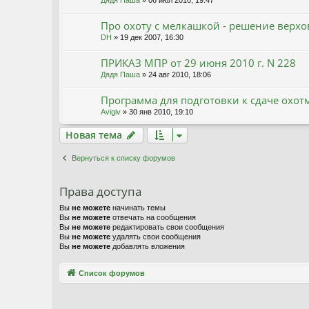
Про охоту с мелкашкой - решение верхо
DH
» 19 дек 2007, 16:30
ПРИКАЗ МПР от 29 июня 2010 г. N 228
Дядя Паша
» 24 авг 2010, 18:06
Программа для подготовки к сдаче охо
Avigiv
» 30 янв 2010, 19:10
Новая тема
Н
о
в
а
я
т
е
м
а
Вернуться к списку форумов
Права доступа
Вы
не можете
начинать темы
Вы
не можете
отвечать на сообщения
Вы
не можете
редактировать свои сообщения
Вы
не можете
удалять свои сообщения
Вы
не можете
добавлять вложения
Связаться с
Список форумов
администрацией