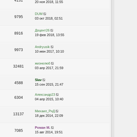
4131
20 ноя 2018, 11:55
DUM
9795
03 окт 2018, 02:51
Доцент26
8916
19 фев 2018, 13:55
Andryusik
9973
10 июн 2017, 10:10
жизнелюб
32481
03 апр 2017, 21:59
Slav
4588
15 сен 2015, 21:47
Александр23
6304
04 апр 2015, 10:40
Михаил_РнД
13137
18 дек 2014, 22:09
Роман М.
7085
15 авг 2014, 19:51