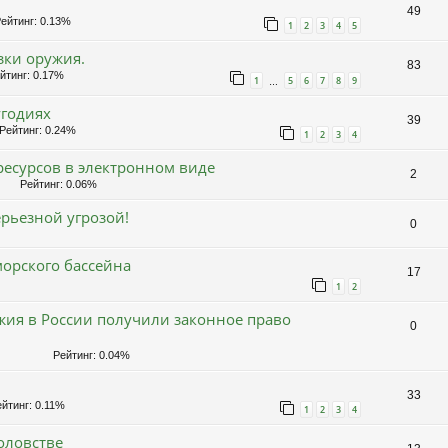
49
йтинг: 0.13%
1
2
3
4
5
зки оружия.
83
тинг: 0.17%
1
5
6
7
8
9
…
угодиях
39
ейтинг: 0.24%
1
2
3
4
есурсов в электронном виде
2
Рейтинг: 0.06%
рьезной угрозой!
0
орского бассейна
17
1
2
жия в России получили законное право
0
Рейтинг: 0.04%
33
йтинг: 0.11%
1
2
3
4
оловстве