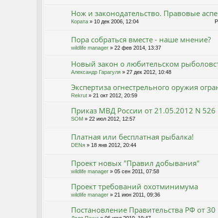
Нож и законодательство. Правовые аспе
Кората
» 10 дек 2006, 12:04
Ре
Пора собраться вместе - наше мнение?
wildlife manager
» 22 фев 2014, 13:37
Новый закон о любительском рыболовс
Александр Гарагуля
» 27 дек 2012, 10:48
Экспертиза огнестрельного оружия огр
Rekrut
» 21 окт 2012, 20:59
Приказ МВД России от 21.05.2012 N 52
SOM
» 22 июл 2012, 12:57
Платная или бесплатная рыбалка!
DENя
» 18 янв 2012, 20:44
Проект новых "Правил добывания"
wildlife manager
» 05 сен 2011, 07:58
Проект требований охотминимума
wildlife manager
» 21 июн 2011, 09:36
Постановление Правительства РФ от 30 
Дядя Паша
» 06 июл 2010, 19:47