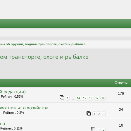
ны об оружии, водном транспорте, охоте и рыбалке
ом транспорте, охоте и рыбалке
ширенный поиск
Ответы
й редакции)
176
Рейтинг: 0.57%
1
14
15
16
17
18
…
охотничьего хозяйства
24
Рейтинг: 0.2%
1
2
3
тва
10
Рейтинг: 0.11%
1
2