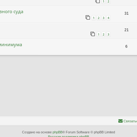
1
2
вного суда
31
1
2
3
4
21
1
2
3
тминимума
6
С
в
я
з
а
т
ь
Создано на основе
phpBB
® Forum Software © phpBB Limited
Русская поддержка phpBB