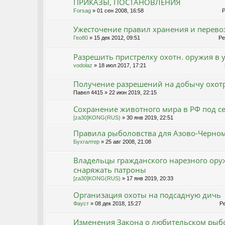
ПРИКАЗЫ, ПОСТАНОВЛЕНИЯ
Forsag
» 01 сен 2008, 16:58
Ре
Ужесточение правил хранения и перево
Гео80
» 15 дек 2012, 09:51
Рей
Разрешить пристрелку охотн. оружия в 
vodolaz
» 18 июл 2017, 17:21
Р
Получение разрешений на добычу охотр
Павел 4415
» 22 июн 2019, 22:15
Сохранение животного мира в РФ под се
[za30]KONG(RUS)
» 30 янв 2019, 22:51
Правила рыболовства для Азово-Черном
Бухгалтер
» 25 авг 2008, 21:08
Владельцы гражданского нарезного ору
снаряжать патроны
[za30]KONG(RUS)
» 17 янв 2019, 20:33
Организация охоты на подсадную дичь
Фауст
» 08 дек 2018, 15:27
Ре
Изменения Закона о любительском рыб