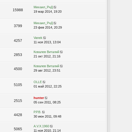
Михаил_РнД
15988
19 мар 2014, 19:20
Михаил_РнД
3799
23 фев 2014, 20:29
Vanek
4257
11 ноя 2013, 13:04
Ковалев Виталий
2853
21 окт 2012, 21:16
Ковалев Виталий
4500
29 авг 2012, 23:51
OLLE
5105
01 май 2012, 22:25
hunter
2515
05 сен 2011, 08:25
Р.Р.В.
4428
30 июн 2011, 09:48
A.V.X.1960
5065
11 ноя 2010, 21:14