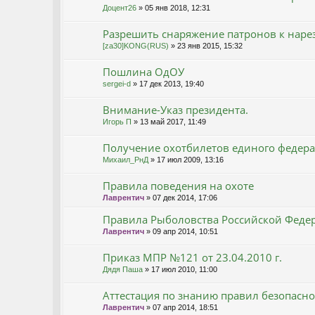
Доцент26
» 05 янв 2018, 12:31
Разрешить снаряжение патронов к нар
[za30]KONG(RUS)
» 23 янв 2015, 15:32
Пошлина ОдОУ
sergei-d
» 17 дек 2013, 19:40
Внимание-Указ президента.
Игорь П
» 13 май 2017, 11:49
Получение охотбилетов единого федера
Михаил_РнД
» 17 июл 2009, 13:16
Правила поведения на охоте
Лаврентич
» 07 дек 2014, 17:06
Правила Рыболовства Российской Федер
Лаврентич
» 09 апр 2014, 10:51
Приказ МПР №121 от 23.04.2010 г.
Дядя Паша
» 17 июл 2010, 11:00
Аттестация по знанию правил безопасн
Лаврентич
» 07 апр 2014, 18:51