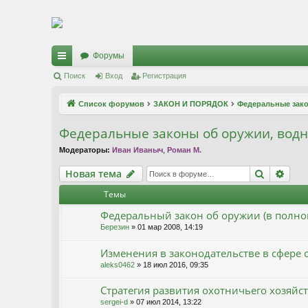
Регистрация
Форумы
с
Поиск
Вход
Р
е
г
и
с
т
р
а
ц
и
я
ы
Список форумов
ЗАКОН И ПОРЯДОК
Федеральные зако
лк
Федеральные законы об оружии, водн
и
Модераторы:
Иван Иваныч
,
Роман М.
Новая тема
Поиск
Рас
Н
о
в
а
я
т
е
м
а
Темы
Федеральный закон об оружии (в полно
Березин
» 01 мар 2008, 14:19
Изменения в законодательстве в сфере 
aleks0462
» 18 июл 2016, 09:35
Стратегия развития охотничьего хозяйс
sergei-d
» 07 июл 2014, 13:22