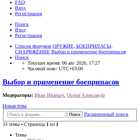
FAQ
Вход
Р
е
г
и
с
т
р
а
ц
и
я
Поиск
Вход
Р
е
г
и
с
т
р
а
ц
и
я
Список форумов
ОРУЖИЕ, БОЕПРИПАСЫ,
СНАРЯЖЕНИЕ
Выбор и применение боеприпасов
Поиск
Текущее время: 06 авг 2026, 17:27
Часовой пояс:
UTC+03:00
Выбор и применение боеприпасов
Модераторы:
Иван Иваныч
,
Орлов Александр
Новая
Н
о
в
а
я
т
е
м
а
тема
Расширенный поиск
Поиск
33 темы • Страница
1
из
1
Темы