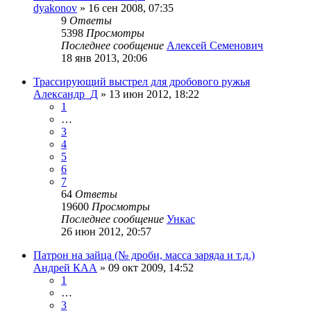
dyakonov
» 16 сен 2008, 07:35
9
Ответы
5398
Просмотры
Последнее сообщение
Алексей Семенович
18 янв 2013, 20:06
Трассирующий выстрел для дробового ружья
Александр_Д
» 13 июн 2012, 18:22
1
…
3
4
5
6
7
64
Ответы
19600
Просмотры
Последнее сообщение
Ункас
26 июн 2012, 20:57
Патрон на зайца (№ дроби, масса заряда и т.д.)
Андрей КАА
» 09 окт 2009, 14:52
1
…
3