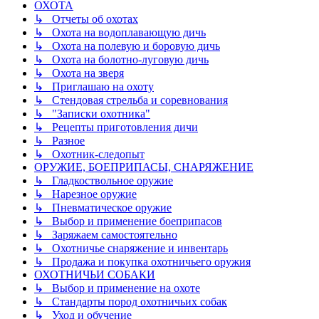
ОХОТА
↳ Отчеты об охотах
↳ Охота на водоплавающую дичь
↳ Охота на полевую и боровую дичь
↳ Охота на болотно-луговую дичь
↳ Охота на зверя
↳ Приглашаю на охоту
↳ Стендовая стрельба и соревнования
↳ "Записки охотника"
↳ Рецепты приготовления дичи
↳ Разное
↳ Охотник-следопыт
ОРУЖИЕ, БОЕПРИПАСЫ, СНАРЯЖЕНИЕ
↳ Гладкоствольное оружие
↳ Нарезное оружие
↳ Пневматическое оружие
↳ Выбор и применение боеприпасов
↳ Заряжаем самостоятельно
↳ Охотничье снаряжение и инвентарь
↳ Продажа и покупка охотничьего оружия
ОХОТНИЧЬИ СОБАКИ
↳ Выбор и применение на охоте
↳ Стандарты пород охотничьих собак
↳ Уход и обучение