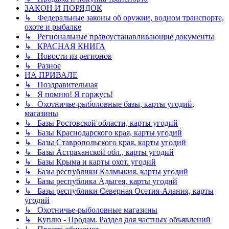
ЗАКОН И ПОРЯДОК
↳ Федеральные законы об оружии, водном транспорте,
охоте и рыбалке
↳ Региональные правоустанавливающие документы
↳ КРАСНАЯ КНИГА
↳ Новости из регионов
↳ Разное
НА ПРИВАЛЕ
↳ Поздравительная
↳ Я помню! Я горжусь!
↳ Охотничье-рыболовные базы, карты угодий,
магазины
↳ Базы Ростовской области, карты угодий
↳ Базы Краснодарского края, карты угодий
↳ Базы Ставропольского края, карты угодий
↳ Базы Астраханской обл., карты угодий
↳ Базы Крыма и карты охот. угодий
↳ Базы республики Калмыкия, карты угодий
↳ Базы республика Адыгея, карты угодий
↳ Базы республики Северная Осетия-Алания, карты
угодий
↳ Охотничье-рыболовные магазины
↳ Куплю - Продам. Раздел для частных объявлений