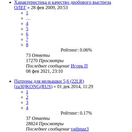
Характеристика и качество дробового выстрела
ОЛЕГ
» 28 фев 2009, 20:53
1
…
4
5
6
7
8
Рейтинг: 0.06%
73
Ответы
17270
Просмотры
Последнее сообщение
Игорь П
08 фев 2021, 23:10
Патроны для мелкашки 5,6 (22LR)
[za30]KONG(RUS)
» 01 дек 2014, 11:29
1
2
3
4
Рейтинг: 0.17%
37
Ответы
28824
Просмотры
Последнее сообщение
vadimaz3