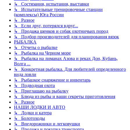
↳ Состязания, испытания, выставки
↳ Испытательные тренировочные станции
(комплексы) Юга России
↳ Разное
↳ Если друг, потерялся вдруг...
↳ Продажа щенков и собак охотничьих пород
↳ Подбор производителей для планирования вязок
РЫБАЛКА
↳ Отчеты о рыбалке
↳ Рыбалка на Черном море
↳ Рыбалка на лиманах Азова и реках Дон, Кубань,
Волга ...
↳ Конкретная рыбалка. Для любителей определенного
вида ловли
↳ Рыбацкое снаряжение и инвентарь
↳ Подводная охота
↳ Приглашаю на рыбалку
↳ Блюда из рыбы и ваши секреты приготовления
↳ Разное
НАШИ ЛОДКИ И АВТО
↳ Лодки и катера
↳ Болотоходы
↳ Внедорожники и легковушки
↳ Продажа и покупка транспорта