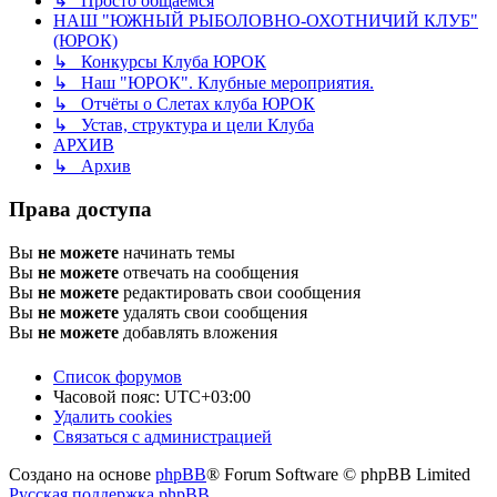
↳ Просто общаемся
НАШ "ЮЖНЫЙ РЫБОЛОВНО-ОХОТНИЧИЙ КЛУБ"
(ЮРОК)
↳ Конкурсы Клуба ЮРОК
↳ Наш "ЮРОК". Клубные мероприятия.
↳ Отчёты о Слетах клуба ЮРОК
↳ Устав, структура и цели Клуба
АРХИВ
↳ Архив
Права доступа
Вы
не можете
начинать темы
Вы
не можете
отвечать на сообщения
Вы
не можете
редактировать свои сообщения
Вы
не можете
удалять свои сообщения
Вы
не можете
добавлять вложения
Список форумов
Часовой пояс:
UTC+03:00
Удалить cookies
Связаться
С
в
я
з
а
т
ь
с
я
с
а
д
м
и
н
и
с
т
р
а
ц
и
е
й
с
Создано на основе
phpBB
® Forum Software © phpBB Limited
администрацией
Русская поддержка phpBB