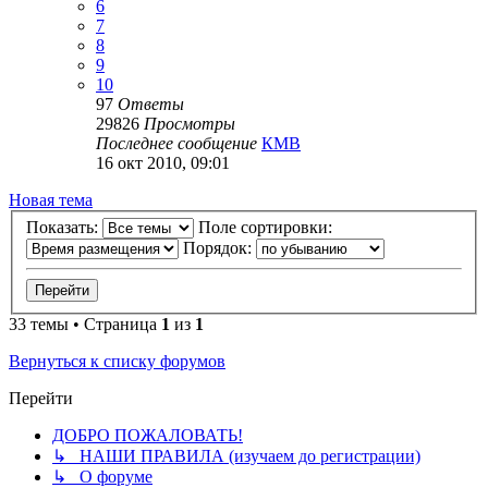
6
7
8
9
10
97
Ответы
29826
Просмотры
Последнее сообщение
КМВ
16 окт 2010, 09:01
Новая
Н
о
в
а
я
т
е
м
а
тема
Показать:
Поле сортировки:
Порядок:
33 темы • Страница
1
из
1
Вернуться к списку форумов
Перейти
ДОБРО ПОЖАЛОВАТЬ!
↳ НАШИ ПРАВИЛА (изучаем до регистрации)
↳ О форуме