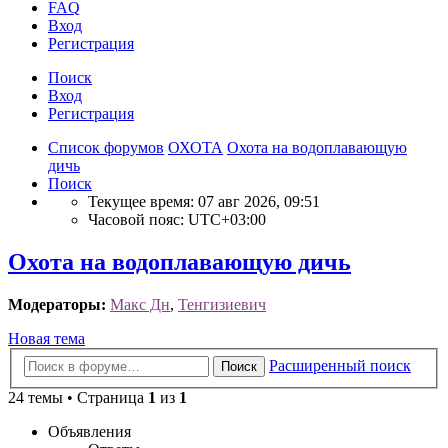
FAQ
Вход
Р
е
г
и
с
т
р
а
ц
и
я
Поиск
Вход
Р
е
г
и
с
т
р
а
ц
и
я
Список форумов
ОХОТА
Охота на водоплавающую
дичь
Поиск
Текущее время: 07 авг 2026, 09:51
Часовой пояс:
UTC+03:00
Охота на водоплавающую дичь
Модераторы:
Макс Дн
,
Тенгизиевич
Новая
Н
о
в
а
я
т
е
м
а
тема
Расширенный поиск
Поиск
24 темы • Страница
1
из
1
Объявления