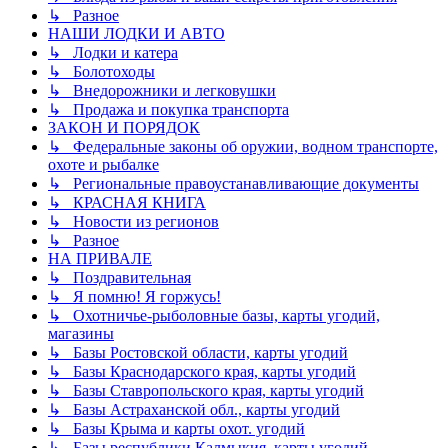
↳ Разное
НАШИ ЛОДКИ И АВТО
↳ Лодки и катера
↳ Болотоходы
↳ Внедорожники и легковушки
↳ Продажа и покупка транспорта
ЗАКОН И ПОРЯДОК
↳ Федеральные законы об оружии, водном транспорте,
охоте и рыбалке
↳ Региональные правоустанавливающие документы
↳ КРАСНАЯ КНИГА
↳ Новости из регионов
↳ Разное
НА ПРИВАЛЕ
↳ Поздравительная
↳ Я помню! Я горжусь!
↳ Охотничье-рыболовные базы, карты угодий,
магазины
↳ Базы Ростовской области, карты угодий
↳ Базы Краснодарского края, карты угодий
↳ Базы Ставропольского края, карты угодий
↳ Базы Астраханской обл., карты угодий
↳ Базы Крыма и карты охот. угодий
↳ Базы республики Калмыкия, карты угодий