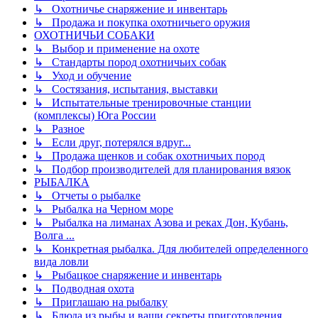
↳ Охотничье снаряжение и инвентарь
↳ Продажа и покупка охотничьего оружия
ОХОТНИЧЬИ СОБАКИ
↳ Выбор и применение на охоте
↳ Стандарты пород охотничьих собак
↳ Уход и обучение
↳ Состязания, испытания, выставки
↳ Испытательные тренировочные станции
(комплексы) Юга России
↳ Разное
↳ Если друг, потерялся вдруг...
↳ Продажа щенков и собак охотничьих пород
↳ Подбор производителей для планирования вязок
РЫБАЛКА
↳ Отчеты о рыбалке
↳ Рыбалка на Черном море
↳ Рыбалка на лиманах Азова и реках Дон, Кубань,
Волга ...
↳ Конкретная рыбалка. Для любителей определенного
вида ловли
↳ Рыбацкое снаряжение и инвентарь
↳ Подводная охота
↳ Приглашаю на рыбалку
↳ Блюда из рыбы и ваши секреты приготовления