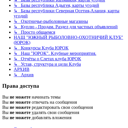
↳ Базы республика Адыгея, карты угодий
↳ Базы республики Северная Осетия-Алания, карты
угодий
↳ Охотничье-рыболовные магазины
↳ Куплю - Продам. Раздел для частных объявлений
↳ Просто общаемся
НАШ "ЮЖНЫЙ РЫБОЛОВНО-ОХОТНИЧИЙ КЛУБ"
(ЮРОК)
↳ Конкурсы Клуба ЮРОК
↳ Наш "ЮРОК". Клубные мероприятия.
↳ Отчёты о Слетах клуба ЮРОК
↳ Устав, структура и цели Клуба
АРХИВ
↳ Архив
Права доступа
Вы
не можете
начинать темы
Вы
не можете
отвечать на сообщения
Вы
не можете
редактировать свои сообщения
Вы
не можете
удалять свои сообщения
Вы
не можете
добавлять вложения