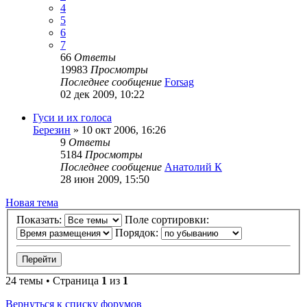
4
5
6
7
66
Ответы
19983
Просмотры
Последнее сообщение
Forsag
02 дек 2009, 10:22
Гуси и их голоса
Березин
» 10 окт 2006, 16:26
9
Ответы
5184
Просмотры
Последнее сообщение
Анатолий К
28 июн 2009, 15:50
Новая
Н
о
в
а
я
т
е
м
а
тема
Показать:
Поле сортировки:
Порядок:
24 темы • Страница
1
из
1
Вернуться к списку форумов