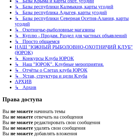
↳ Базы Крыма и карты охот. угодий
↳ Базы республики Калмыкия, карты угодий
↳ Базы республика Адыгея, карты угодий
↳ Базы республики Северная Осетия-Алания, карты
угодий
↳ Охотничье-рыболовные магазины
↳ Куплю - Продам. Раздел для частных объявлений
↳ Просто общаемся
НАШ "ЮЖНЫЙ РЫБОЛОВНО-ОХОТНИЧИЙ КЛУБ"
(ЮРОК)
↳ Конкурсы Клуба ЮРОК
↳ Наш "ЮРОК". Клубные мероприятия.
↳ Отчёты о Слетах клуба ЮРОК
↳ Устав, структура и цели Клуба
АРХИВ
↳ Архив
Права доступа
Вы
не можете
начинать темы
Вы
не можете
отвечать на сообщения
Вы
не можете
редактировать свои сообщения
Вы
не можете
удалять свои сообщения
Вы
не можете
добавлять вложения