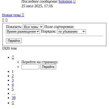
Последнее сообщение
Solomon
25 июл 2025, 17:16
Новая
Н
о
в
а
я
т
е
м
а
тема
Показать:
Поле сортировки:
Порядок:
1920 тем
Страница
1
Перейти на страницу:
из
39
1
2
3
4
5
…
39
След.