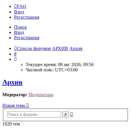
FAQ
Вход
Р
е
г
и
с
т
р
а
ц
и
я
Поиск
Вход
Р
е
г
и
с
т
р
а
ц
и
я
Список форумов
АРХИВ
Архив
Поиск
Текущее время: 08 авг 2026, 09:56
Часовой пояс:
UTC+03:00
Архив
Модератор:
Модераторы
Новая
Н
о
в
а
я
т
е
м
а
тема
Расширенный
Поиск
поиск
1920 тем