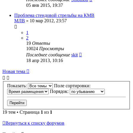
05 янв 2015, 19:37
Проблема стендовой стрельбы на КМВ
МЛВ
» 10 мар 2012, 23:57
1
2
19
Ответы
10024
Просмотры
Последнее сообщение
skit
18 апр 2013, 10:16
Новая
Н
о
в
а
я
т
е
м
а
тема
Показать:
Поле сортировки:
Порядок:
19 тем • Страница
1
из
1
Вернуться к списку форумов