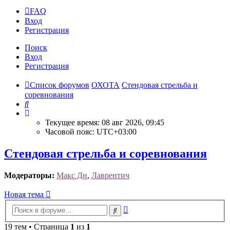
FAQ
Вход
Р
е
г
и
с
т
р
а
ц
и
я
Поиск
Вход
Р
е
г
и
с
т
р
а
ц
и
я
Список форумов
ОХОТА
Стендовая стрельба и
соревнования
Поиск
Текущее время: 08 авг 2026, 09:45
Часовой пояс:
UTC+03:00
Стендовая стрельба и соревнования
Модераторы:
Макс Дн
,
Лаврентич
Новая
Н
о
в
а
я
т
е
м
а
тема
Расширенный
Поиск
поиск
19 тем • Страница
1
из
1