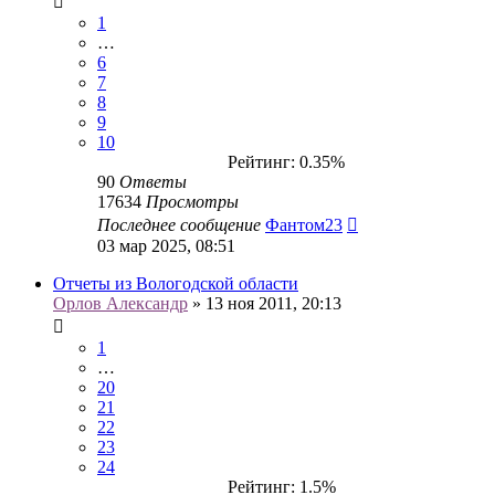
1
…
6
7
8
9
10
Рейтинг: 0.35%
90
Ответы
17634
Просмотры
Последнее сообщение
Фантом23
03 мар 2025, 08:51
Отчеты из Вологодской области
Орлов Александр
» 13 ноя 2011, 20:13
1
…
20
21
22
23
24
Рейтинг: 1.5%