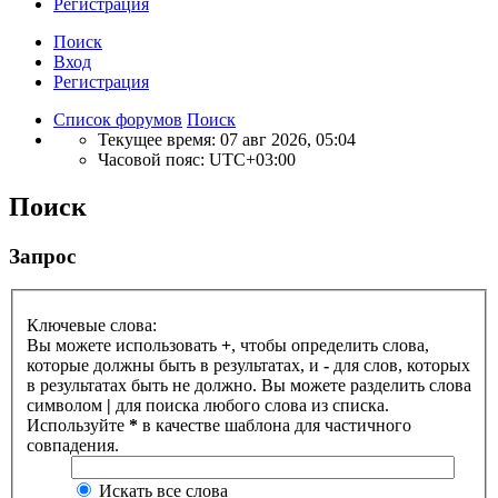
Р
е
г
и
с
т
р
а
ц
и
я
Поиск
Вход
Р
е
г
и
с
т
р
а
ц
и
я
Список форумов
Поиск
Текущее время: 07 авг 2026, 05:04
Часовой пояс:
UTC+03:00
Поиск
Запрос
Ключевые слова:
Вы можете использовать
+
, чтобы определить слова,
которые должны быть в результатах, и
-
для слов, которых
в результатах быть не должно. Вы можете разделить слова
символом
|
для поиска любого слова из списка.
Используйте
*
в качестве шаблона для частичного
совпадения.
Искать все слова