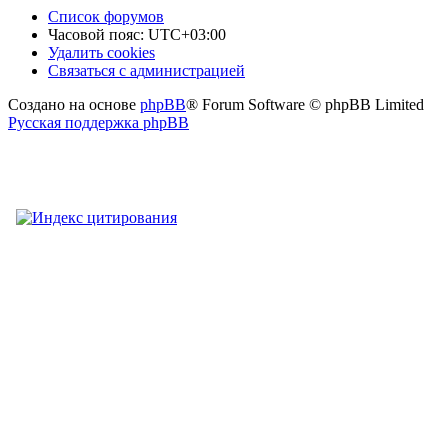
Список форумов
Часовой пояс:
UTC+03:00
Удалить cookies
Связаться
С
в
я
з
а
т
ь
с
я
с
а
д
м
и
н
и
с
т
р
а
ц
и
е
й
с
Создано на основе
phpBB
® Forum Software © phpBB Limited
администрацией
Русская поддержка phpBB