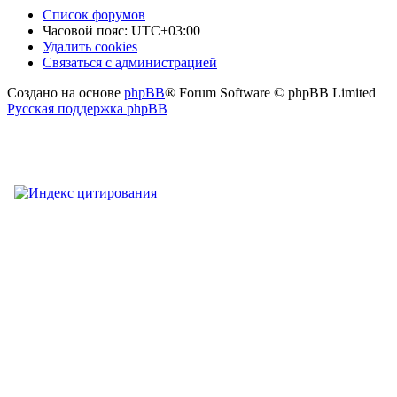
Список форумов
Часовой пояс:
UTC+03:00
Удалить cookies
Связаться
С
в
я
з
а
т
ь
с
я
с
а
д
м
и
н
и
с
т
р
а
ц
и
е
й
с
Создано на основе
phpBB
® Forum Software © phpBB Limited
администрацией
Русская поддержка phpBB