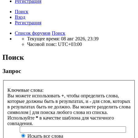
Р
е
г
и
с
т
р
а
ц
и
я
Поиск
Вход
Р
е
г
и
с
т
р
а
ц
и
я
Список форумов
Поиск
Текущее время: 08 авг 2026, 23:39
Часовой пояс:
UTC+03:00
Поиск
Запрос
Ключевые слова:
Вы можете использовать
+
, чтобы определить слова,
которые должны быть в результатах, и
-
для слов, которых
в результатах быть не должно. Вы можете разделить слова
символом
|
для поиска любого слова из списка.
Используйте
*
в качестве шаблона для частичного
совпадения.
Искать все слова