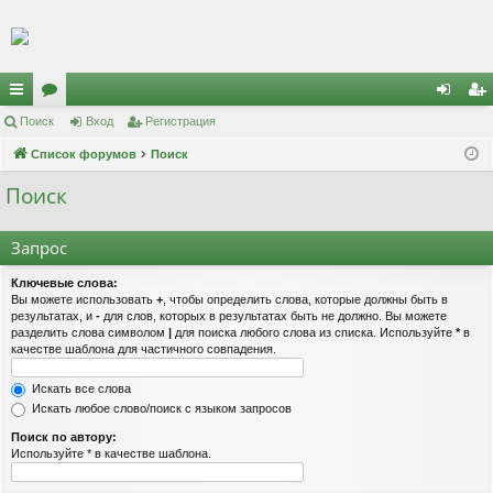
Регистрация
с
Поиск
ор
Вход
Р
е
г
и
с
т
р
а
ц
и
я
хо
е
г
ы
Список форумов
ум
Поиск
д
и
с
лк
ы
т
р
Поиск
и
а
ц
Запрос
и
я
Ключевые слова:
Вы можете использовать
+
, чтобы определить слова, которые должны быть в
результатах, и
-
для слов, которых в результатах быть не должно. Вы можете
разделить слова символом
|
для поиска любого слова из списка. Используйте
*
в
качестве шаблона для частичного совпадения.
Искать все слова
Искать любое слово/поиск с языком запросов
Поиск по автору:
Используйте * в качестве шаблона.