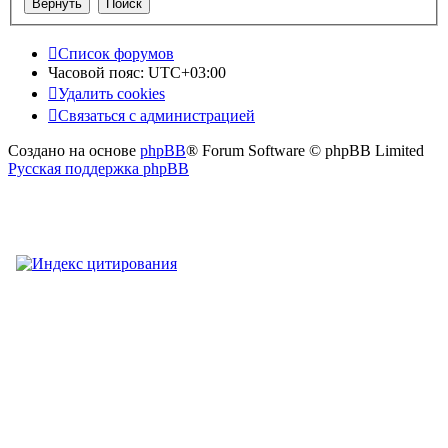
Список форумов
Часовой пояс:
UTC+03:00
Удалить cookies
Связаться
С
в
я
з
а
т
ь
с
я
с
а
д
м
и
н
и
с
т
р
а
ц
и
е
й
с
Создано на основе
phpBB
® Forum Software © phpBB Limited
администрацией
Русская поддержка phpBB