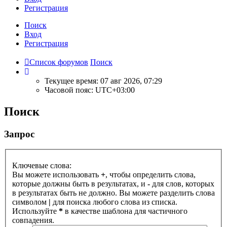
Р
е
г
и
с
т
р
а
ц
и
я
Поиск
Вход
Р
е
г
и
с
т
р
а
ц
и
я
Список форумов
Поиск
Текущее время: 07 авг 2026, 07:29
Часовой пояс:
UTC+03:00
Поиск
Запрос
Ключевые слова:
Вы можете использовать
+
, чтобы определить слова,
которые должны быть в результатах, и
-
для слов, которых
в результатах быть не должно. Вы можете разделить слова
символом
|
для поиска любого слова из списка.
Используйте
*
в качестве шаблона для частичного
совпадения.