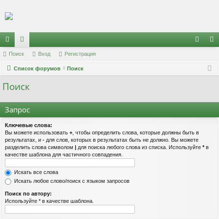
Регистрация
с
Поиск
ор
Вход
Р
е
г
и
с
т
р
а
ц
и
я
хо
е
г
ы
Список форумов
ум
Поиск
д
и
с
Поиск
лк
ы
т
р
и
а
ц
Запрос
и
я
Ключевые слова:
Вы можете использовать
+
, чтобы определить слова, которые должны быть в
результатах, и
-
для слов, которых в результатах быть не должно. Вы можете
разделить слова символом
|
для поиска любого слова из списка. Используйте
*
в
качестве шаблона для частичного совпадения.
Искать все слова
Искать любое слово/поиск с языком запросов
Поиск по автору:
Используйте * в качестве шаблона.