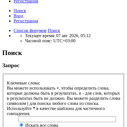
Р
е
г
и
с
т
р
а
ц
и
я
Поиск
Вход
Р
е
г
и
с
т
р
а
ц
и
я
Список форумов
Поиск
Текущее время: 07 авг 2026, 05:12
Часовой пояс:
UTC+03:00
Поиск
Запрос
Ключевые слова:
Вы можете использовать
+
, чтобы определить слова,
которые должны быть в результатах, и
-
для слов, которых
в результатах быть не должно. Вы можете разделить слова
символом
|
для поиска любого слова из списка.
Используйте
*
в качестве шаблона для частичного
совпадения.
Искать все слова