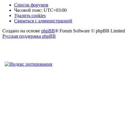
Список форумов
Часовой пояс:
UTC+03:00
Удалить cookies
Связаться
С
в
я
з
а
т
ь
с
я
с
а
д
м
и
н
и
с
т
р
а
ц
и
е
й
с
Создано на основе
phpBB
® Forum Software © phpBB Limited
администрацией
Русская поддержка phpBB