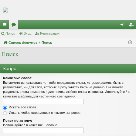
Регистрация
с
Поиск
ор
Вход
Р
е
г
и
с
т
р
а
ц
и
я
хо
е
г
ы
Список форумов
ум
Поиск
д
и
с
лк
ы
т
р
Поиск
и
а
ц
Запрос
и
я
Ключевые слова:
Вы можете использовать
+
, чтобы определить слова, которые должны быть в
результатах, и
-
для слов, которых в результатах быть не должно. Вы можете
разделить слова символом
|
для поиска любого слова из списка. Используйте
*
в
качестве шаблона для частичного совпадения.
Искать все слова
Искать любое слово/поиск с языком запросов
Поиск по автору:
Используйте * в качестве шаблона.