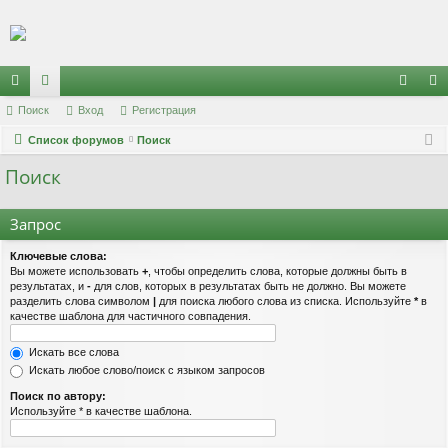
Регистрация
с
Поиск
ор
Вход
Р
е
г
и
с
т
р
а
ц
и
я
хо
е
г
ы
Список форумов
ум
Поиск
д
и
с
Поиск
лк
ы
т
р
и
а
ц
Запрос
и
я
Ключевые слова:
Вы можете использовать
+
, чтобы определить слова, которые должны быть в
результатах, и
-
для слов, которых в результатах быть не должно. Вы можете
разделить слова символом
|
для поиска любого слова из списка. Используйте
*
в
качестве шаблона для частичного совпадения.
Искать все слова
Искать любое слово/поиск с языком запросов
Поиск по автору:
Используйте * в качестве шаблона.