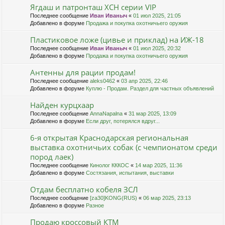
Ягдаш и патронташ ХСН серии VIP
Последнее сообщение
Иван Иваныч
«
01 июл 2025, 21:05
Добавлено в форуме
Продажа и покупка охотничьего оружия
Пластиковое ложе (цивье и приклад) на ИЖ-18
Последнее сообщение
Иван Иваныч
«
01 июл 2025, 20:32
Добавлено в форуме
Продажа и покупка охотничьего оружия
Антенны для рации продам!
Последнее сообщение
aleks0462
«
03 апр 2025, 22:46
Добавлено в форуме
Куплю - Продам. Раздел для частных объявлений
Найден курцхаар
Последнее сообщение
AnnaNapalna
«
31 мар 2025, 13:09
Добавлено в форуме
Если друг, потерялся вдруг...
6-я открытая Краснодарская региональная
выставка охотничьих собак (с чемпионатом среди
пород лаек)
Последнее сообщение
Кинолог КККОС
«
14 мар 2025, 11:36
Добавлено в форуме
Состязания, испытания, выставки
Отдам бесплатно кобеля ЗСЛ
Последнее сообщение
[za30]KONG(RUS)
«
06 мар 2025, 23:13
Добавлено в форуме
Разное
Продаю кроссовый КТМ