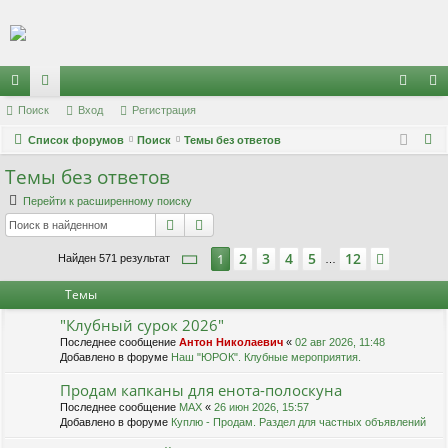
Регистрация
с
Поиск
ор
Вход
Р
е
г
и
с
т
р
а
ц
и
я
хо
е
г
П
ы
Список форумов
ум
Поиск
Темы без ответов
д
и
с
о
Темы без ответов
лк
ы
т
р
и
и
а
ц
Перейти к расширенному поиску
с
Поиск
Расширенный поиск
к
и
я
Страница
1
из
12
2
3
4
5
12
1
След.
Найден 571 результат
…
Темы
"Клубный сурок 2026"
Последнее сообщение
Антон Николаевич
«
02 авг 2026, 11:48
Добавлено в форуме
Наш "ЮРОК". Клубные мероприятия.
Продам капканы для енота-полоскуна
Последнее сообщение
MAX
«
26 июн 2026, 15:57
Добавлено в форуме
Куплю - Продам. Раздел для частных объявлений