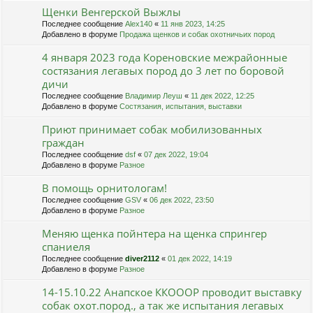
Щенки Венгерской Выжлы
Последнее сообщение
Alex140
«
11 янв 2023, 14:25
Добавлено в форуме
Продажа щенков и собак охотничьих пород
4 января 2023 года Кореновские межрайонные
состязания легавых пород до 3 лет по боровой
дичи
Последнее сообщение
Владимир Леуш
«
11 дек 2022, 12:25
Добавлено в форуме
Состязания, испытания, выставки
Приют принимает собак мобилизованных
граждан
Последнее сообщение
dsf
«
07 дек 2022, 19:04
Добавлено в форуме
Разное
В помощь орнитологам!
Последнее сообщение
GSV
«
06 дек 2022, 23:50
Добавлено в форуме
Разное
Меняю щенка пойнтера на щенка спрингер
спаниеля
Последнее сообщение
diver2112
«
01 дек 2022, 14:19
Добавлено в форуме
Разное
14-15.10.22 Анапское ККОООР проводит выставку
собак охот.пород., а так же испытания легавых