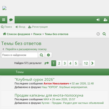
Регистрация
с
Поиск
ор
Вход
Р
е
г
и
с
т
р
а
ц
и
я
хо
е
г
П
ы
Список форумов
ум
Поиск
Темы без ответов
д
и
с
о
лк
ы
т
р
Темы без ответов
и
и
а
ц
Перейти к расширенному поиску
с
Поиск
Расширенный поиск
к
и
я
Страница
1
из
12
2
3
4
5
12
1
След.
Найден 571 результат
…
Темы
"Клубный сурок 2026"
Последнее сообщение
Антон Николаевич
«
02 авг 2026, 11:48
Добавлено в форуме
Наш "ЮРОК". Клубные мероприятия.
Продам капканы для енота-полоскуна
Последнее сообщение
MAX
«
26 июн 2026, 15:57
Добавлено в форуме
Куплю - Продам. Раздел для частных объявлений