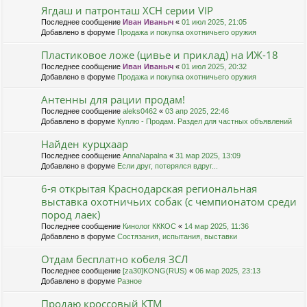
Ягдаш и патронташ ХСН серии VIP
Последнее сообщение
Иван Иваныч
«
01 июл 2025, 21:05
Добавлено в форуме
Продажа и покупка охотничьего оружия
Пластиковое ложе (цивье и приклад) на ИЖ-18
Последнее сообщение
Иван Иваныч
«
01 июл 2025, 20:32
Добавлено в форуме
Продажа и покупка охотничьего оружия
Антенны для рации продам!
Последнее сообщение
aleks0462
«
03 апр 2025, 22:46
Добавлено в форуме
Куплю - Продам. Раздел для частных объявлений
Найден курцхаар
Последнее сообщение
AnnaNapalna
«
31 мар 2025, 13:09
Добавлено в форуме
Если друг, потерялся вдруг...
6-я открытая Краснодарская региональная
выставка охотничьих собак (с чемпионатом среди
пород лаек)
Последнее сообщение
Кинолог КККОС
«
14 мар 2025, 11:36
Добавлено в форуме
Состязания, испытания, выставки
Отдам бесплатно кобеля ЗСЛ
Последнее сообщение
[za30]KONG(RUS)
«
06 мар 2025, 23:13
Добавлено в форуме
Разное
Продаю кроссовый КТМ