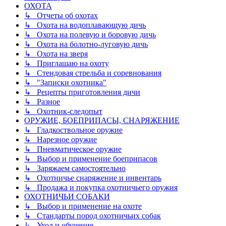
ОХОТА
↳ Отчеты об охотах
↳ Охота на водоплавающую дичь
↳ Охота на полевую и боровую дичь
↳ Охота на болотно-луговую дичь
↳ Охота на зверя
↳ Приглашаю на охоту
↳ Стендовая стрельба и соревнования
↳ "Записки охотника"
↳ Рецепты приготовления дичи
↳ Разное
↳ Охотник-следопыт
ОРУЖИЕ, БОЕПРИПАСЫ, СНАРЯЖЕНИЕ
↳ Гладкоствольное оружие
↳ Нарезное оружие
↳ Пневматическое оружие
↳ Выбор и применение боеприпасов
↳ Заряжаем самостоятельно
↳ Охотничье снаряжение и инвентарь
↳ Продажа и покупка охотничьего оружия
ОХОТНИЧЬИ СОБАКИ
↳ Выбор и применение на охоте
↳ Стандарты пород охотничьих собак
↳ Уход и обучение