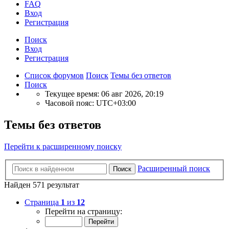
FAQ
Вход
Р
е
г
и
с
т
р
а
ц
и
я
Поиск
Вход
Р
е
г
и
с
т
р
а
ц
и
я
Список форумов
Поиск
Темы без ответов
Поиск
Текущее время: 06 авг 2026, 20:19
Часовой пояс:
UTC+03:00
Темы без ответов
Перейти к расширенному поиску
Расширенный поиск
Поиск
Найден 571 результат
Страница
1
из
12
Перейти на страницу: