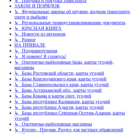
↳ Продажа и покупка транспорта
ЗАКОН И ПОРЯДОК
↳ Федеральные законы об оружии, водном транспорте,
охоте и рыбалке
↳ Региональные правоустанавливающие документы
↳ КРАСНАЯ КНИГА
↳ Новости из регионов
↳ Разное
НА ПРИВАЛЕ
↳ Поздравительная
↳ Я помню! Я горжусь!
↳ Охотничье-рыболовные базы, карты угодий,
магазины
↳ Базы Ростовской области, карты угодий
↳ Базы Краснодарского края, карты угодий
↳ Базы Ставропольского края, карты угодий
↳ Базы Астраханской обл., карты угодий
↳ Базы Крыма и карты охот. угодий
↳ Базы республики Калмыкия, карты угодий
↳ Базы республика Адыгея, карты угодий
↳ Базы республики Северная Осетия-Алания, карты
угодий
↳ Охотничье-рыболовные магазины
↳ Куплю - Продам. Раздел для частных объявлений