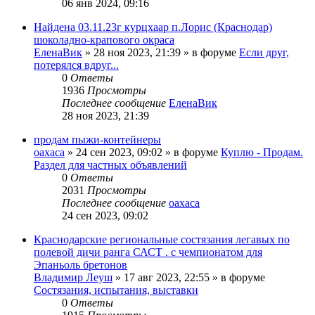
06 янв 2024, 09:16
Найдена 03.11.23г курцхаар п.Лорис (Краснодар)
шоколадно-крапового окраса
ЕленаВик
» 28 ноя 2023, 21:39 » в форуме
Если друг,
потерялся вдруг...
0
Ответы
1936
Просмотры
Последнее сообщение
ЕленаВик
28 ноя 2023, 21:39
продам пыжи-контейнеры
oaxaca
» 24 сен 2023, 09:02 » в форуме
Куплю - Продам.
Раздел для частных объявлений
0
Ответы
2031
Просмотры
Последнее сообщение
oaxaca
24 сен 2023, 09:02
Краснодарские региональные состязания легавых по
полевой дичи ранга САСТ . с чемпионатом для
Эпаньоль бретонов
Владимир Леуш
» 17 авг 2023, 22:55 » в форуме
Состязания, испытания, выставки
0
Ответы