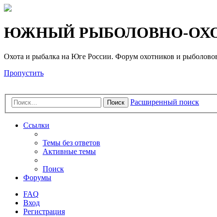
Регистрация
ЮЖНЫЙ РЫБОЛОВНО-ОХО
Охота и рыбалка на Юге России. Форум охотников и рыб
Пропустить
Расширенный поиск
Поиск
Ссылки
Темы без ответов
Активные темы
Поиск
Форумы
FAQ
Вход
Р
е
г
и
с
т
р
а
ц
и
я