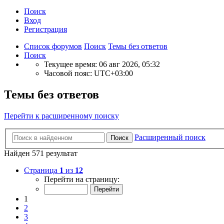
Поиск
Вход
Р
е
г
и
с
т
р
а
ц
и
я
Список форумов
Поиск
Темы без ответов
Поиск
Текущее время: 06 авг 2026, 05:32
Часовой пояс:
UTC+03:00
Темы без ответов
Перейти к расширенному поиску
Расширенный поиск
Поиск
Найден 571 результат
Страница
1
из
12
Перейти на страницу:
1
2
3