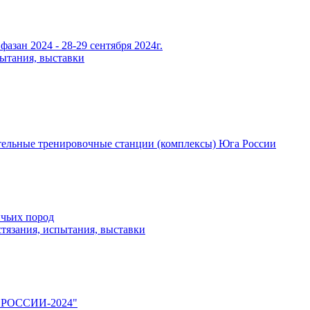
азан 2024 - 28-29 сентября 2024г.
пытания, выставки
ельные тренировочные станции (комплексы) Юга России
ичьих пород
тязания, испытания, выставки
А РОССИИ-2024"