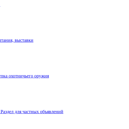
в
ытания, выставки
пка охотничьего оружия
 Раздел для частных объявлений