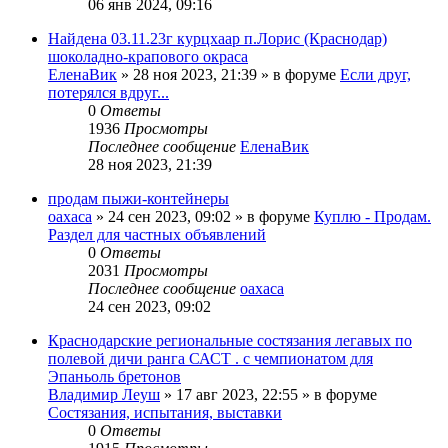
06 янв 2024, 09:16
Найдена 03.11.23г курцхаар п.Лорис (Краснодар)
шоколадно-крапового окраса
ЕленаВик
» 28 ноя 2023, 21:39 » в форуме
Если друг,
потерялся вдруг...
0
Ответы
1936
Просмотры
Последнее сообщение
ЕленаВик
28 ноя 2023, 21:39
продам пыжи-контейнеры
oaxaca
» 24 сен 2023, 09:02 » в форуме
Куплю - Продам.
Раздел для частных объявлений
0
Ответы
2031
Просмотры
Последнее сообщение
oaxaca
24 сен 2023, 09:02
Краснодарские региональные состязания легавых по
полевой дичи ранга САСТ . с чемпионатом для
Эпаньоль бретонов
Владимир Леуш
» 17 авг 2023, 22:55 » в форуме
Состязания, испытания, выставки
0
Ответы