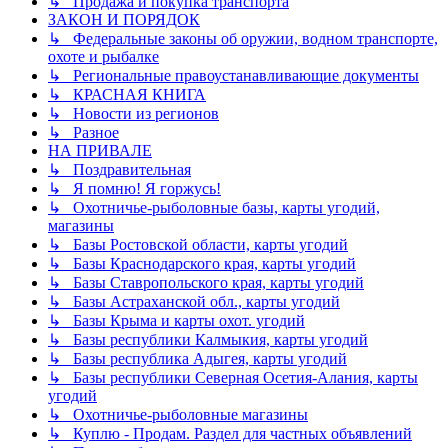
↳ Продажа и покупка транспорта
ЗАКОН И ПОРЯДОК
↳ Федеральные законы об оружии, водном транспорте,
охоте и рыбалке
↳ Региональные правоустанавливающие документы
↳ КРАСНАЯ КНИГА
↳ Новости из регионов
↳ Разное
НА ПРИВАЛЕ
↳ Поздравительная
↳ Я помню! Я горжусь!
↳ Охотничье-рыболовные базы, карты угодий,
магазины
↳ Базы Ростовской области, карты угодий
↳ Базы Краснодарского края, карты угодий
↳ Базы Ставропольского края, карты угодий
↳ Базы Астраханской обл., карты угодий
↳ Базы Крыма и карты охот. угодий
↳ Базы республики Калмыкия, карты угодий
↳ Базы республика Адыгея, карты угодий
↳ Базы республики Северная Осетия-Алания, карты
угодий
↳ Охотничье-рыболовные магазины
↳ Куплю - Продам. Раздел для частных объявлений