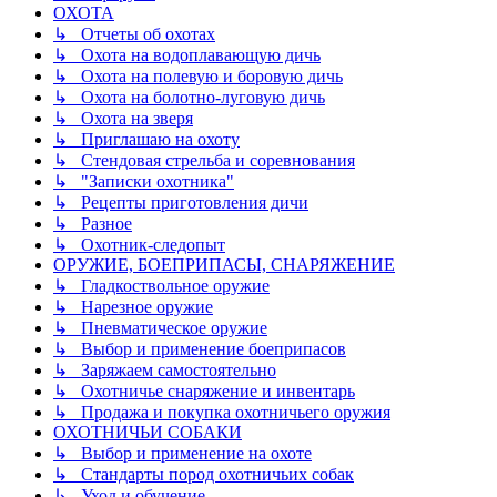
ОХОТА
↳ Отчеты об охотах
↳ Охота на водоплавающую дичь
↳ Охота на полевую и боровую дичь
↳ Охота на болотно-луговую дичь
↳ Охота на зверя
↳ Приглашаю на охоту
↳ Стендовая стрельба и соревнования
↳ "Записки охотника"
↳ Рецепты приготовления дичи
↳ Разное
↳ Охотник-следопыт
ОРУЖИЕ, БОЕПРИПАСЫ, СНАРЯЖЕНИЕ
↳ Гладкоствольное оружие
↳ Нарезное оружие
↳ Пневматическое оружие
↳ Выбор и применение боеприпасов
↳ Заряжаем самостоятельно
↳ Охотничье снаряжение и инвентарь
↳ Продажа и покупка охотничьего оружия
ОХОТНИЧЬИ СОБАКИ
↳ Выбор и применение на охоте
↳ Стандарты пород охотничьих собак
↳ Уход и обучение