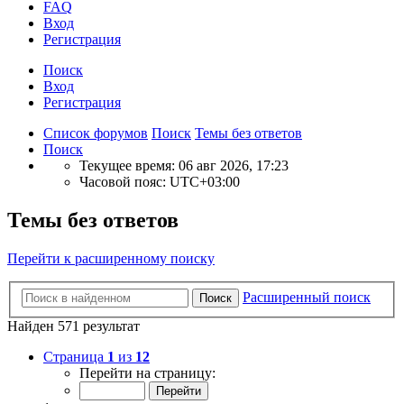
FAQ
Вход
Р
е
г
и
с
т
р
а
ц
и
я
Поиск
Вход
Р
е
г
и
с
т
р
а
ц
и
я
Список форумов
Поиск
Темы без ответов
Поиск
Текущее время: 06 авг 2026, 17:23
Часовой пояс:
UTC+03:00
Темы без ответов
Перейти к расширенному поиску
Расширенный поиск
Поиск
Найден 571 результат
Страница
1
из
12
Перейти на страницу: