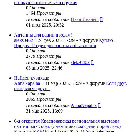
и покупка охотничьего оружия
0
Ответы
1464
Просмотры
Последнее сообщение
Иван Иваныч
01 июл 2025, 20:32
Антенны для рации продам!
aleks0462
» 24 фев 2025, 17:29 » в форуме
Куплю -
Продам. Раздел для частных объявлений
0
Ответы
2779
Просмотры
Последнее сообщение
aleks0462
03 апр 2025, 22:46
Найден курцхаар
AnnaNapalna
» 31 мар 2025, 13:09 » в форуме
Если друг,
потерялся вдруг...
0
Ответы
2065
Просмотры
Последнее сообщение
AnnaNapalna
31 мар 2025, 13:09
6-я открытая Краснодарская региональная выставка
охотничьих собак (с чемпионатом среди пород лаек)
Кинолог КККОС
» 14 мар 2025, 11:36 » в форуме