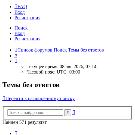
FAQ
Вход
Р
е
г
и
с
т
р
а
ц
и
я
Поиск
Вход
Р
е
г
и
с
т
р
а
ц
и
я
Список форумов
Поиск
Темы без ответов
Поиск
Текущее время: 08 авг 2026, 07:14
Часовой пояс:
UTC+03:00
Темы без ответов
Перейти к расширенному поиску
Расширенный
Поиск
поиск
Найден 571 результат
Страница