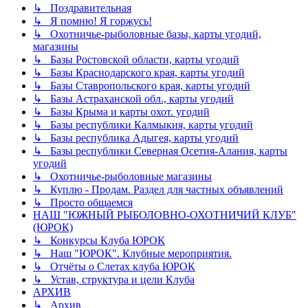
↳ Поздравительная
↳ Я помню! Я горжусь!
↳ Охотничье-рыболовные базы, карты угодий,
магазины
↳ Базы Ростовской области, карты угодий
↳ Базы Краснодарского края, карты угодий
↳ Базы Ставропольского края, карты угодий
↳ Базы Астраханской обл., карты угодий
↳ Базы Крыма и карты охот. угодий
↳ Базы республики Калмыкия, карты угодий
↳ Базы республика Адыгея, карты угодий
↳ Базы республики Северная Осетия-Алания, карты
угодий
↳ Охотничье-рыболовные магазины
↳ Куплю - Продам. Раздел для частных объявлений
↳ Просто общаемся
НАШ "ЮЖНЫЙ РЫБОЛОВНО-ОХОТНИЧИЙ КЛУБ"
(ЮРОК)
↳ Конкурсы Клуба ЮРОК
↳ Наш "ЮРОК". Клубные мероприятия.
↳ Отчёты о Слетах клуба ЮРОК
↳ Устав, структура и цели Клуба
АРХИВ
↳ Архив