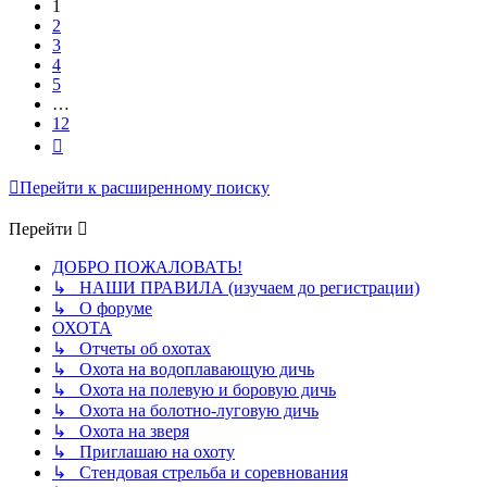
1
2
3
4
5
…
12
След.
Перейти к расширенному поиску
Перейти
ДОБРО ПОЖАЛОВАТЬ!
↳ НАШИ ПРАВИЛА (изучаем до регистрации)
↳ О форуме
ОХОТА
↳ Отчеты об охотах
↳ Охота на водоплавающую дичь
↳ Охота на полевую и боровую дичь
↳ Охота на болотно-луговую дичь
↳ Охота на зверя
↳ Приглашаю на охоту
↳ Стендовая стрельба и соревнования