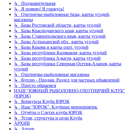
↳ Поздравительная
↳ Я помню! Я горжусь!
↳ Охотничье-рыболовные базы, карты угодий,
магазины
↳ Базы Ростовской области, карты угодий
↳ Базы Краснодарского края, карты угодий
↳ Базы Ставропольского края, карты угодий
↳ Базы Астраханской обл., карты угодий
↳ Базы Крыма и карты охот. угодий
↳ Базы республики Калмыкия, карты угодий
↳ Базы республика Адыгея, карты угодий
↳ Базы республики Северная Осетия-Алания, карты
угодий
↳ Охотничье-рыболовные магазины
↳ Куплю - Продам. Раздел для частных объявлений
↳ Просто общаемся
НАШ "ЮЖНЫЙ РЫБОЛОВНО-ОХОТНИЧИЙ КЛУБ"
(ЮРОК)
↳ Конкурсы Клуба ЮРОК
↳ Наш "ЮРОК". Клубные мероприятия.
↳ Отчёты о Слетах клуба ЮРОК
↳ Устав, структура и цели Клуба
АРХИВ
↳ Архив