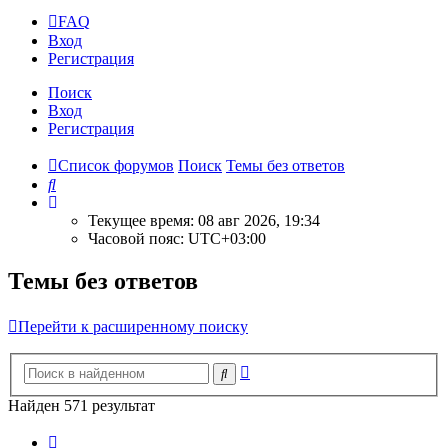
FAQ
Вход
Р
е
г
и
с
т
р
а
ц
и
я
Поиск
Вход
Р
е
г
и
с
т
р
а
ц
и
я
Список форумов
Поиск
Темы без ответов
Поиск
Текущее время: 08 авг 2026, 19:34
Часовой пояс:
UTC+03:00
Темы без ответов
Перейти к расширенному поиску
Расширенный
Поиск
поиск
Найден 571 результат
Страница