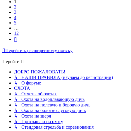
1
2
3
4
5
…
12
След.
Перейти к расширенному поиску
Перейти
ДОБРО ПОЖАЛОВАТЬ!
↳ НАШИ ПРАВИЛА (изучаем до регистрации)
↳ О форуме
ОХОТА
↳ Отчеты об охотах
↳ Охота на водоплавающую дичь
↳ Охота на полевую и боровую дичь
↳ Охота на болотно-луговую дичь
↳ Охота на зверя
↳ Приглашаю на охоту
↳ Стендовая стрельба и соревнования