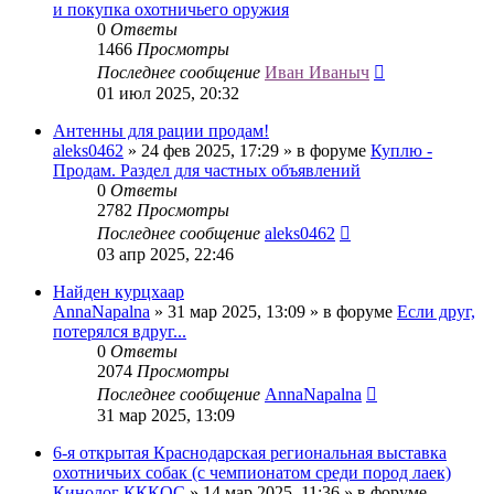
и покупка охотничьего оружия
0
Ответы
1466
Просмотры
Последнее сообщение
Иван Иваныч
01 июл 2025, 20:32
Антенны для рации продам!
aleks0462
» 24 фев 2025, 17:29 » в форуме
Куплю -
Продам. Раздел для частных объявлений
0
Ответы
2782
Просмотры
Последнее сообщение
aleks0462
03 апр 2025, 22:46
Найден курцхаар
AnnaNapalna
» 31 мар 2025, 13:09 » в форуме
Если друг,
потерялся вдруг...
0
Ответы
2074
Просмотры
Последнее сообщение
AnnaNapalna
31 мар 2025, 13:09
6-я открытая Краснодарская региональная выставка
охотничьих собак (с чемпионатом среди пород лаек)
Кинолог КККОС
» 14 мар 2025, 11:36 » в форуме