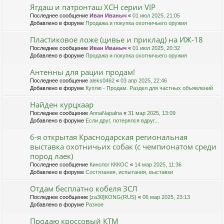
Ягдаш и патронташ ХСН серии VIP
Последнее сообщение
Иван Иваныч
«
01 июл 2025, 21:05
Добавлено в форуме
Продажа и покупка охотничьего оружия
Пластиковое ложе (цивье и приклад) на ИЖ-18
Последнее сообщение
Иван Иваныч
«
01 июл 2025, 20:32
Добавлено в форуме
Продажа и покупка охотничьего оружия
Антенны для рации продам!
Последнее сообщение
aleks0462
«
03 апр 2025, 22:46
Добавлено в форуме
Куплю - Продам. Раздел для частных объявлений
Найден курцхаар
Последнее сообщение
AnnaNapalna
«
31 мар 2025, 13:09
Добавлено в форуме
Если друг, потерялся вдруг...
6-я открытая Краснодарская региональная
выставка охотничьих собак (с чемпионатом среди
пород лаек)
Последнее сообщение
Кинолог КККОС
«
14 мар 2025, 11:36
Добавлено в форуме
Состязания, испытания, выставки
Отдам бесплатно кобеля ЗСЛ
Последнее сообщение
[za30]KONG(RUS)
«
06 мар 2025, 23:13
Добавлено в форуме
Разное
Продаю кроссовый КТМ