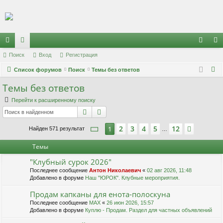
Регистрация
с
Поиск
ор
Вход
Р
е
г
и
с
т
р
а
ц
и
я
хо
е
г
П
ы
Список форумов
ум
Поиск
Темы без ответов
д
и
с
о
Темы без ответов
лк
ы
т
р
и
и
а
ц
Перейти к расширенному поиску
с
Поиск
Расширенный поиск
к
и
я
Страница
1
из
12
2
3
4
5
12
1
След.
Найден 571 результат
…
Темы
"Клубный сурок 2026"
Последнее сообщение
Антон Николаевич
«
02 авг 2026, 11:48
Добавлено в форуме
Наш "ЮРОК". Клубные мероприятия.
Продам капканы для енота-полоскуна
Последнее сообщение
MAX
«
26 июн 2026, 15:57
Добавлено в форуме
Куплю - Продам. Раздел для частных объявлений