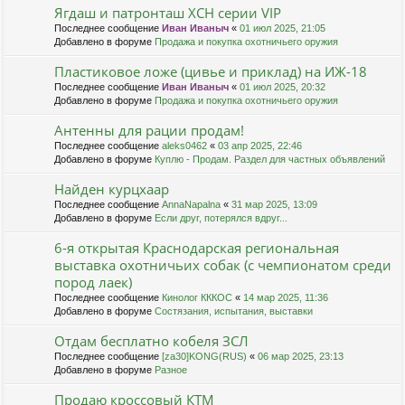
Ягдаш и патронташ ХСН серии VIP
Последнее сообщение
Иван Иваныч
«
01 июл 2025, 21:05
Добавлено в форуме
Продажа и покупка охотничьего оружия
Пластиковое ложе (цивье и приклад) на ИЖ-18
Последнее сообщение
Иван Иваныч
«
01 июл 2025, 20:32
Добавлено в форуме
Продажа и покупка охотничьего оружия
Антенны для рации продам!
Последнее сообщение
aleks0462
«
03 апр 2025, 22:46
Добавлено в форуме
Куплю - Продам. Раздел для частных объявлений
Найден курцхаар
Последнее сообщение
AnnaNapalna
«
31 мар 2025, 13:09
Добавлено в форуме
Если друг, потерялся вдруг...
6-я открытая Краснодарская региональная
выставка охотничьих собак (с чемпионатом среди
пород лаек)
Последнее сообщение
Кинолог КККОС
«
14 мар 2025, 11:36
Добавлено в форуме
Состязания, испытания, выставки
Отдам бесплатно кобеля ЗСЛ
Последнее сообщение
[za30]KONG(RUS)
«
06 мар 2025, 23:13
Добавлено в форуме
Разное
Продаю кроссовый КТМ