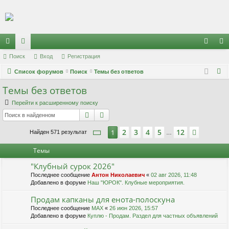
Регистрация
с
Поиск
ор
Вход
Р
е
г
и
с
т
р
а
ц
и
я
хо
е
г
П
ы
Список форумов
ум
Поиск
Темы без ответов
д
и
с
о
Темы без ответов
лк
ы
т
р
и
и
а
ц
Перейти к расширенному поиску
с
Поиск
Расширенный поиск
к
и
я
Страница
1
из
12
2
3
4
5
12
1
След.
Найден 571 результат
…
Темы
"Клубный сурок 2026"
Последнее сообщение
Антон Николаевич
«
02 авг 2026, 11:48
Добавлено в форуме
Наш "ЮРОК". Клубные мероприятия.
Продам капканы для енота-полоскуна
Последнее сообщение
MAX
«
26 июн 2026, 15:57
Добавлено в форуме
Куплю - Продам. Раздел для частных объявлений