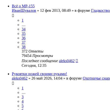
Всё о МР-155
ИванШувалов
» 12 фев 2013, 08:49 » в форуме
Гладкоств
1
…
34
35
36
37
38
372
Ответы
79454
Просмотры
Последнее сообщение
aleks0462
Сегодня, 12:35
Рукоятки ножей своими руками!
aleks0462
» 26 май 2026, 14:04 » в форуме
Охотничье снар
1
…
3
4
5