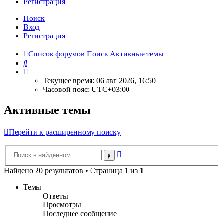
Р
е
г
и
с
т
р
а
ц
и
я
Поиск
Вход
Р
е
г
и
с
т
р
а
ц
и
я
Список форумов
Поиск
Активные темы
Поиск
Текущее время: 06 авг 2026, 16:50
Часовой пояс:
UTC+03:00
Активные темы
Перейти к расширенному поиску
Расширенный
Поиск
поиск
Найдено 20 результатов • Страница
1
из
1
Темы
Ответы
Просмотры
Последнее сообщение