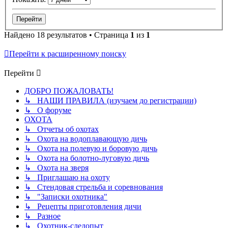
Найдено 18 результатов • Страница
1
из
1
Перейти к расширенному поиску
Перейти
ДОБРО ПОЖАЛОВАТЬ!
↳ НАШИ ПРАВИЛА (изучаем до регистрации)
↳ О форуме
ОХОТА
↳ Отчеты об охотах
↳ Охота на водоплавающую дичь
↳ Охота на полевую и боровую дичь
↳ Охота на болотно-луговую дичь
↳ Охота на зверя
↳ Приглашаю на охоту
↳ Стендовая стрельба и соревнования
↳ "Записки охотника"
↳ Рецепты приготовления дичи
↳ Разное
↳ Охотник-следопыт