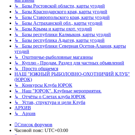
магазины
↳ Базы Ростовской области, карты угодий
↳ Базы Краснодарского края, карты угодий
↳ Базы Ставропольского края, карты угодий
↳ Базы Астраханской обл., карты угодий
↳ Базы Крыма и карты охот. угодий
↳ Базы республики Калмыкия, карты угодий
↳ Базы республика Адыгея, карты угодий
↳ Базы республики Северная Осетия-Алания, карты
угодий
↳ Охотничье-рыболовные магазины
↳ Куплю - Продам. Раздел для частных объявлений
↳ Просто общаемся
НАШ "ЮЖНЫЙ РЫБОЛОВНО-ОХОТНИЧИЙ КЛУБ"
(ЮРОК)
↳ Конкурсы Клуба ЮРОК
↳ Наш "ЮРОК". Клубные мероприятия.
↳ Отчёты о Слетах клуба ЮРОК
↳ Устав, структура и цели Клуба
АРХИВ
↳ Архив
Список форумов
Часовой пояс:
UTC+03:00