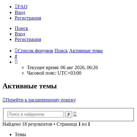
FAQ
Вход
Р
е
г
и
с
т
р
а
ц
и
я
Поиск
Вход
Р
е
г
и
с
т
р
а
ц
и
я
Список форумов
Поиск
Активные темы
Поиск
Текущее время: 06 авг 2026, 06:26
Часовой пояс:
UTC+03:00
Активные темы
Перейти к расширенному поиску
Расширенный
Поиск
поиск
Найдено 18 результатов • Страница
1
из
1
Темы