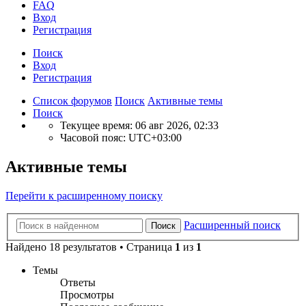
FAQ
Вход
Р
е
г
и
с
т
р
а
ц
и
я
Поиск
Вход
Р
е
г
и
с
т
р
а
ц
и
я
Список форумов
Поиск
Активные темы
Поиск
Текущее время: 06 авг 2026, 02:33
Часовой пояс:
UTC+03:00
Активные темы
Перейти к расширенному поиску
Расширенный поиск
Поиск
Найдено 18 результатов • Страница
1
из
1
Темы
Ответы
Просмотры