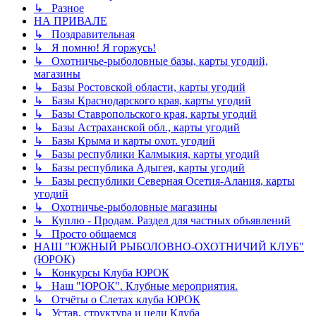
↳ Разное
НА ПРИВАЛЕ
↳ Поздравительная
↳ Я помню! Я горжусь!
↳ Охотничье-рыболовные базы, карты угодий,
магазины
↳ Базы Ростовской области, карты угодий
↳ Базы Краснодарского края, карты угодий
↳ Базы Ставропольского края, карты угодий
↳ Базы Астраханской обл., карты угодий
↳ Базы Крыма и карты охот. угодий
↳ Базы республики Калмыкия, карты угодий
↳ Базы республика Адыгея, карты угодий
↳ Базы республики Северная Осетия-Алания, карты
угодий
↳ Охотничье-рыболовные магазины
↳ Куплю - Продам. Раздел для частных объявлений
↳ Просто общаемся
НАШ "ЮЖНЫЙ РЫБОЛОВНО-ОХОТНИЧИЙ КЛУБ"
(ЮРОК)
↳ Конкурсы Клуба ЮРОК
↳ Наш "ЮРОК". Клубные мероприятия.
↳ Отчёты о Слетах клуба ЮРОК
↳ Устав, структура и цели Клуба