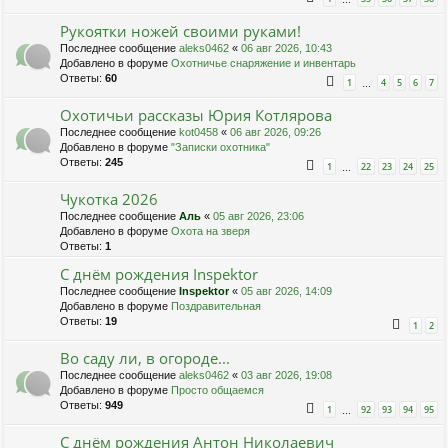
…
Рукоятки ножей своими руками!
Последнее сообщение
aleks0462
«
06 авг 2026, 10:43
Добавлено в форуме
Охотничье снаряжение и инвентарь
Ответы:
60
1
4
5
6
7
…
Охотичьи рассказы Юрия Котлярова
Последнее сообщение
kot0458
«
06 авг 2026, 09:26
Добавлено в форуме
"Записки охотника"
Ответы:
245
1
22
23
24
25
…
Чукотка 2026
Последнее сообщение
Аль
«
05 авг 2026, 23:06
Добавлено в форуме
Охота на зверя
Ответы:
1
С днём рождения Inspektor
Последнее сообщение
Inspektor
«
05 авг 2026, 14:09
Добавлено в форуме
Поздравительная
Ответы:
19
1
2
Во саду ли, в огороде...
Последнее сообщение
aleks0462
«
03 авг 2026, 19:08
Добавлено в форуме
Просто общаемся
Ответы:
949
1
92
93
94
95
…
С днём рождения Антон Николаевич