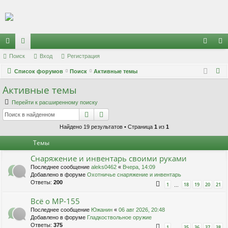
Регистрация
с
Поиск
ор
Вход
Р
е
г
и
с
т
р
а
ц
и
я
хо
е
г
П
ы
Список форумов
ум
Поиск
Активные темы
д
и
с
о
Активные темы
лк
ы
т
р
и
и
а
ц
Перейти к расширенному поиску
с
Поиск
Расширенный поиск
к
и
я
Найдено 19 результатов • Страница
1
из
1
Темы
Снаряжение и инвентарь своими руками
Последнее сообщение
aleks0462
«
Вчера, 14:09
Добавлено в форуме
Охотничье снаряжение и инвентарь
Ответы:
200
1
18
19
20
21
…
Всё о МР-155
Последнее сообщение
Южанин
«
06 авг 2026, 20:48
Добавлено в форуме
Гладкоствольное оружие
Ответы:
375
1
35
36
37
38