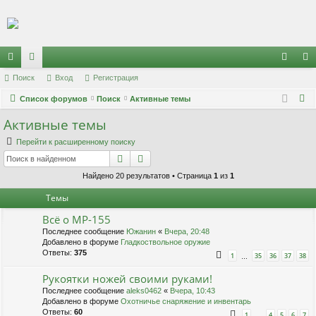
Регистрация
с
Поиск
ор
Вход
Р
е
г
и
с
т
р
а
ц
и
я
хо
е
г
П
ы
Список форумов
ум
Поиск
Активные темы
д
и
с
о
Активные темы
лк
ы
т
р
и
и
а
ц
Перейти к расширенному поиску
с
Поиск
Расширенный поиск
к
и
я
Найдено 20 результатов • Страница
1
из
1
Темы
Всё о МР-155
Последнее сообщение
Южанин
«
Вчера, 20:48
Добавлено в форуме
Гладкоствольное оружие
Ответы:
375
1
35
36
37
38
…
Рукоятки ножей своими руками!
Последнее сообщение
aleks0462
«
Вчера, 10:43
Добавлено в форуме
Охотничье снаряжение и инвентарь
Ответы:
60
1
4
5
6
7