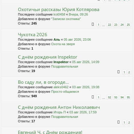
…
Охотичьи рассказы Юрия Котлярова
Последнее сообщение
kot0458
«
Вчера, 09:26
Добавлено в форуме
"Записки охотника"
Ответы:
245
1
22
23
24
25
…
Чукотка 2026
Последнее сообщение
Аль
«
05 авг 2026, 23:06
Добавлено в форуме
Охота на зверя
Ответы:
1
С днём рождения Inspektor
Последнее сообщение
Inspektor
«
05 авг 2026, 14:09
Добавлено в форуме
Поздравительная
Ответы:
19
1
2
Во саду ли, в огороде...
Последнее сообщение
aleks0462
«
03 авг 2026, 19:08
Добавлено в форуме
Просто общаемся
Ответы:
949
1
92
93
94
95
…
С днём рождения Антон Николаевич
Последнее сообщение
Игорь П
«
03 авг 2026, 17:59
Добавлено в форуме
Поздравительная
Ответы:
17
1
2
Евгений Ч, с Днём рождения!