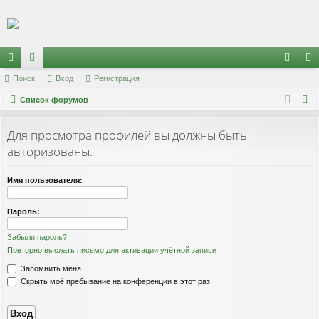
Регистрация
с
Поиск
ор
Вход
Р
е
г
и
с
т
р
а
ц
и
я
хо
е
г
П
ы
Список форумов
ум
д
и
с
о
лк
ы
т
р
и
Для просмотра профилей вы должны быть
и
а
ц
с
авторизованы.
к
и
я
Имя пользователя:
Пароль:
Забыли пароль?
Повторно выслать письмо для активации учётной записи
Запомнить меня
Скрыть моё пребывание на конференции в этот раз