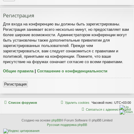
Р
е
г
и
с
т
р
а
ц
и
я
Для входа на конференцию вы должны быть зарегистрированы.
Регистрация занимает всего несколько минут, но предоставляет вам
более широкие возможности. Администратором конференции могут
быть установлены также дополнительные привилегии для
зарегистрированных пользователей. Прежде чем
зарегистрироваться, вам следует ознакомиться с правилами и
политикой, принятыми на конференции. Помните, что ваше
присутствие на форумах означает согласие со всеми правилами.
Общие правила
|
Соглашение о конфиденциальности
Р
е
г
и
с
т
р
а
ц
и
я
Связаться с
Список форумов
Удалить cookies
Часовой пояс:
UTC+03:00
администрацией
С
в
я
з
а
т
ь
с
я
с
а
д
м
и
н
и
с
т
р
а
ц
и
е
й
Создано на основе
phpBB
® Forum Software © phpBB Limited
Русская поддержка phpBB