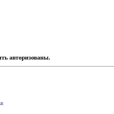
ть авторизованы.
си