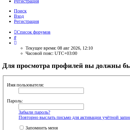
Р
е
г
и
с
т
р
а
ц
и
я
Поиск
Вход
Р
е
г
и
с
т
р
а
ц
и
я
Список форумов
Поиск
Текущее время: 08 авг 2026, 12:10
Часовой пояс:
UTC+03:00
Для просмотра профилей вы должны бы
Имя пользователя:
Пароль:
Забыли пароль?
Повторно выслать письмо для активации учётной запи
Запомнить меня