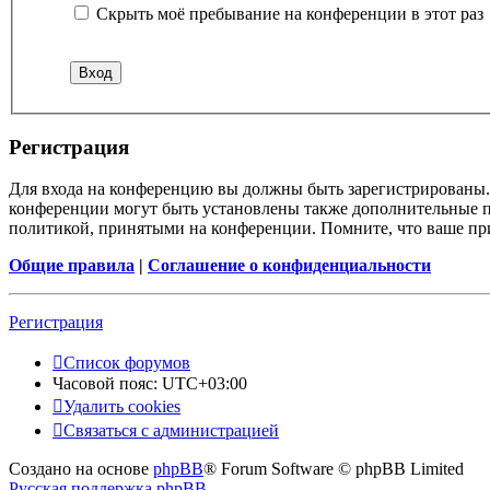
Скрыть моё пребывание на конференции в этот раз
Р
е
г
и
с
т
р
а
ц
и
я
Для входа на конференцию вы должны быть зарегистрированы. 
конференции могут быть установлены также дополнительные пр
политикой, принятыми на конференции. Помните, что ваше при
Общие правила
|
Соглашение о конфиденциальности
Р
е
г
и
с
т
р
а
ц
и
я
Список форумов
Часовой пояс:
UTC+03:00
Удалить cookies
Связаться
С
в
я
з
а
т
ь
с
я
с
а
д
м
и
н
и
с
т
р
а
ц
и
е
й
с
Создано на основе
phpBB
® Forum Software © phpBB Limited
администрацией
Русская поддержка phpBB